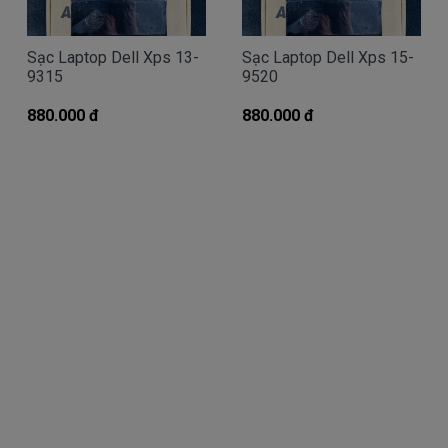
Giá Sạc dell chính hãng mua là bao
nhiêu
Sạc Laptop Dell Xps 13-
Sạc Laptop Dell Xps 15-
Trên thị trường thì có nhiều loại sạc cho máy
9315
9520
tính dell thượng vàng hạ cám chất lượng bèo béo
880.000 đ
880.000 đ
beo giá thật rẻ củng có. Có nơi bán giá trên trời giá
cao ngất ngưỡng củng có.
Riêng Shop
Linhkienlaptop.net
chỉ có đúng 2
loại thôi nhé.
Sạc Dell
Inspiron
Oem sạc thay thế
Giá
Call
bán là
( sạc Oem sạc thay thế của hãng thứ
3 sàn xuất nhé )
sạc
Dell
Inspiron chính hãng Giá bạn mua
380k
là