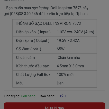
- Bạn muốn mua
sạc laptop
Dell Inspiron 7573 hãy
gọi (028)38.340.246 để tư vấn trực tiếp tại Tphcm.
THÔNG SỐ SẠC DELL INSPIRON 7573
Điện áp vào ( Input )
110V ==> 240V (Auto)
Điện áp ra ( Output )
19.5V - 3.42A
Số Watt ( oát )
65W
Chuẩn cắm
Chân kim nhỏ
Kích thước đầu sạc
4.5mm X 3.0mm
Chất Lượng Full Box
100% mới
Màu
Đen
Tình trạng:
Còn hàng
Bảo hành:
1 Đổi 1
Mua Ngay