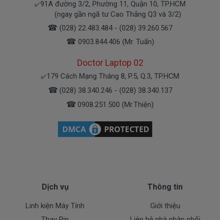
91A đường 3/2, Phường 11, Quận 10, TP.HCM
✔️
Bạn yên tâm nhé.
(ngay gần ngã tư Cao Thắng Q3 và 3/2)
☎
(028) 22.483.484 - (028) 39.260.567
Bạn có thể gọi Zalo cho shop tai số 0908251500.
☎
0903.844.406 (Mr. Tuấn)
À mà thỉnh thoảng shop bận máy một chút, cứ nhắn
tin để chút Doctolapgọi lại cho bạn nhé.
Doctor Laptop 02
179 Cách Mạng Tháng 8, P.5, Q.3, TP.HCM
✔️
Sạc Dell Được Bảo hành ra sao
☎
(028) 38.340.246 - (028) 38.340.137
☎
0908.251.500 (Mr.Thiện)
Chế độ bảo hành cho sạc máy xách tay Dell
* 1 đổi 1 trong thời gian bảo hành với những
điều kiện như sau:
- Trong thời gian sài làm việc nếu
sạc laptop Dell
có
các hư hỏng nào (dung lượng giảm tụt sạc quá
nhiều, sạc Dell độ chai quá 70%) chúng tôi xin được
Dịch vụ
Thông tin
thay mới 100% cho khách trong thời gian bảo hành.
Linh kiện Máy Tính
Giới thiệu
* Các trường hợp không được bảo hành:
Thay Pin
Liên hệ nhà phân phối