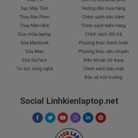
- sạc Dell bị rơi vỡ không còn nguyên dạng.
Sạc Máy Tính
Hướng dẫn mua hàng
- sạc Dell bị ngập nước.
Thay Bàn Phím
Chính sách bảo hành
- Tem niêm phong dán trên sạc bị rách hay có dấu
Thay Màn Hình
Chính sách kiểm hàng
hiệu tẩy xóa
Sửa chữa laptop
Chính sách đổi trả
- Tem bảo hành không còn nguyên vẹn.
Sửa Macbook
Phương thức thanh toán
Thanh toán
Sửa iMac
Phương thức vận chuyển
Sửa Surface
Điều khoản sử dụng
Tin tức công nghệ
Chính sách bảo mật
1. Thanh toán trực tiếp tại văn phòng Cty
DOCTORLAPTOP TẠI TP.HCM
Bảo vệ môi trường
2. Thanh toán chuyển khoản qua ngân hàng
Social Linhkienlaptop.net
+ Tên ngân hàng : Ngân hàng Ngoại Thương Việt
Nam Vietcombank
Vietcombank (CN Sài Gòn )
Chủ tài khoản : Trần Thiện
Số Tài Khoản : 0071001848675