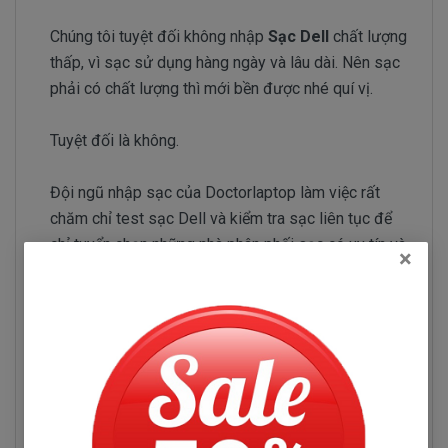
Chúng tôi tuyệt đối không nhập
Sạc Dell
chất lượng
thấp, vì sạc sử dụng hàng ngày và lâu dài. Nên sạc
phải có chất lượng thì mới bền được nhé quí vị.
Tuyệt đối là không.
Đội ngũ nhập sạc của Doctorlaptop làm việc rất
chăm chỉ test sạc Dell và kiểm tra sạc liên tục để
chỉ tuyển chọn những nhà phân phối sạc có uy tín và
×
chuyên sản xuất sạc chất lượng tốt.
Sạc Dell Inspiron 7573
Những hư hỏng thường gặp
Sạc Dell Inspiron 7573 bị hư làm sao chúng ta