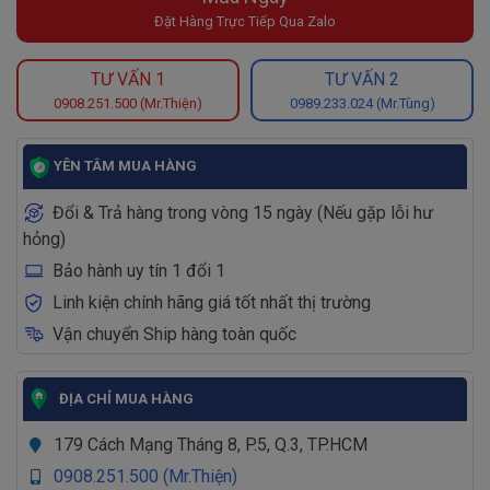
Đặt Hàng Trực Tiếp Qua Zalo
TƯ VẤN 1
TƯ VẤN 2
0908.251.500 (Mr.Thiện)
0989.233.024 (Mr.Tùng)
YÊN TÂM MUA HÀNG
Đổi & Trả hàng trong vòng 15 ngày (Nếu gặp lỗi hư
hỏng)
Bảo hành uy tín 1 đổi 1
Linh kiện chính hãng giá tốt nhất thị trường
Vận chuyển Ship hàng toàn quốc
ĐỊA CHỈ MUA HÀNG
179 Cách Mạng Tháng 8, P.5, Q.3, TP.HCM
0908.251.500 (Mr.Thiện)