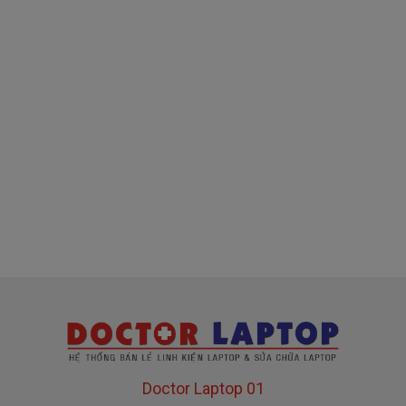
( sạc chính hãng này là hàng xách tay
về nhé )
Mua sạc dell ở đâu tại tphcm
Tai tphcm nếu sạc dell của các bạn bị hư, các
bạn có thể đến Doctorlaptop Tại Tphcm để mua.
- Shop có đội người kiểm tra và thay miễn phí
cho các bạn nhé.
Bạn chưa biết
sạc Laptop
này có phù hợp với máy
của mình hay không?
Bạn chưa biết máy Dell của mình là dòng Latitude ,
Inspiron, Vostro hay Precision?
Doctor Laptop 01