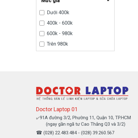
Mức giá
Màn hình laptop
Dưới 400k
Ổ cứng SSD laptop
400k - 600k
Ram Máy Tính
600k - 980k
Dịch vụ thay pin Surface chính
Trên 980k
hãng, uy tín tại tphcm
Thay sạc Surface Pro
Thay màn hình Surface Pro
Quạt Laptop
Doctor Laptop 01
91A đường 3/2, Phường 11, Quận 10, TP.HCM
✔️
(ngay gần ngã tư Cao Thắng Q3 và 3/2)
☎
(028) 22.483.484 - (028) 39.260.567