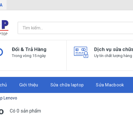
IA
Đổi & Trả Hàng
Dịch vụ sửa chữ
Trong vòng 15 ngày
Uy tín chất lượng hàng
 chủ
Giới thiệu
Sửa chữa laptop
Sửa Macbook
op Lenovo
o
Có 0 sản phẩm