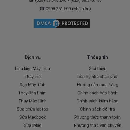
☎
(028) 38.340.246 - (028) 38.340.137
Số Tài Khoản : 0109318345
☎
0908.251.500 (Mr.Thiện)
+ Tên ngân hàng : Ngân hàng Sacombank, TPHCM
Chủ tài khoản : Trần Thiện
Số Tài Khoản : 060067917491
Khách vui lòng liên hệ trực tiếp gọi
0908.251.500
ngay
khi chuyển tiền. CTY chúng tôi gửi hàng liền cho quý
Dịch vụ
Thông tin
khách ngay khi nhận được tiền.
Linh kiện Máy Tính
Giới thiệu
Liên hệ đặt mua – thay thế – bảo
Thay Pin
Liên hệ nhà phân phối
hành sản phẩm bàn phím laptop
Sạc Máy Tính
Hướng dẫn mua hàng
Dell Precision M6400 Covet:
Thay Bàn Phím
Chính sách bảo hành
Thay Màn Hình
Chính sách kiểm hàng
Trung tâm Doctor Laptop 01
Sửa chữa laptop
Chính sách đổi trả
179 Cách Mạng Tháng 8, P.5, Q.3, TP.HCM
Sửa Macbook
Phương thức thanh toán
(028) 38.340.246 - (028) 38.340.137
Sửa iMac
Phương thức vận chuyển