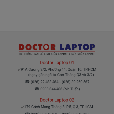
TP.HCM
+ Hỗ trợ 50% chi phí vận chuyển đối với khách hàng ở
các tỉnh ngoài
Thanh toán cho bàn phím laptop
Dell Precision M6400 Covet
1. Thanh toán trực tiếp tại văn phòng DoctorLaptop
DoctorLaptop 01: 179 Cách Mạng Tháng 8, P.5, Q.3,
TP.HCM
Doctor Laptop 01
2. Thanh toán chuyển khoản qua ngân hàng
91A đường 3/2, Phường 11, Quận 10, TP.HCM
✔️
(ngay gần ngã tư Cao Thắng Q3 và 3/2)
+ Tên ngân hàng : Ngân hàng Ngoại Thương Việt Nam
☎
(028) 22.483.484 - (028) 39.260.567
Vietcombank (Chi nhánh Bến Thành)
☎
0903.844.406 (Mr. Tuấn)
Chủ tài khoản : Trần Thiện
Số Tài Khoản : 0071001848675
Doctor Laptop 02
179 Cách Mạng Tháng 8, P.5, Q.3, TP.HCM
✔️
+ Tên ngân hàng : Ngân hàng Đông Á, TP.HCM
Chủ tài khoản : Trần Thiện