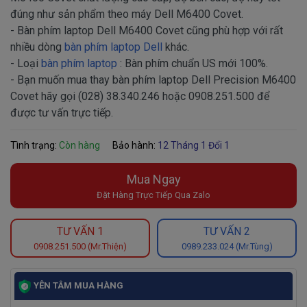
đúng như sản phẩm theo máy Dell M6400 Covet.
- Bàn phím laptop Dell M6400 Covet cũng phù hợp với rất
nhiều dòng
bàn phím laptop Dell
khác.
- Loại
bàn phím laptop
: Bàn phím chuẩn US mới 100%.
- Bạn muốn mua thay bàn phím laptop Dell Precision M6400
Covet hãy gọi (028) 38.340.246 hoặc 0908.251.500 để
được tư vấn trực tiếp.
Tình trạng:
Còn hàng
Bảo hành:
12 Tháng 1 Đổi 1
Mua Ngay
Đặt Hàng Trực Tiếp Qua Zalo
TƯ VẤN 1
TƯ VẤN 2
0908.251.500 (Mr.Thiện)
0989.233.024 (Mr.Tùng)
YÊN TÂM MUA HÀNG