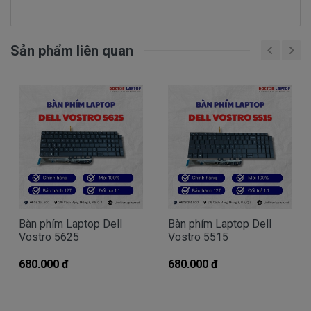
bàn phím, bị liệt phím, không gõ được một số phím và
kèm theo đó cách khắc phục là phải thay thế mới
vì chi phí sửa chữa cũng gần bằng thay bàn phím mới.
Sản phẩm liên quan
Laptop Dell Precision M6400 Covet của bạn bị hỏng
bàn phím và bạn có nhu cầu thay bàn phím
laptop nhưng không biết trung tâm, địa chỉ sửa chữa
laptop uy tín nào, thì có thể tham khảo ngay tại Trung
tâm DoctorLaptop, với dịch vụ thay bàn phím
laptop Dell Precision M6400 Covet chất lượng tốt
nhất, uy tín hãng lớn, nhanh chóng lấy liền, giá tốt nhất
tphcm và có các chế độ bảo hành, hậu mãi chu đáo.
Hãy liên hệ:
0908.251.500 (Mr. Thiện)
Bàn phím Laptop Dell
Bàn phím Laptop Dell
Chế độ bảo hành cho bàn phím
Vostro 5625
Vostro 5515
laptop Dell Precision M6400 Covet
680.000 đ
680.000 đ
* 1 đổi 1 trong vòng 12 tháng với các điều kiện sau:
- Trong thời gian 12 tháng sử dụng nếu sản phẩm có