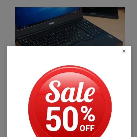
×
Dấu hiệu nhận biết bàn phím
laptop Dell Precision M6400
Covet bị hư hỏng
Bàn phím laptop Dell Precision bị kẹt phím, cảm
giác gõ phím thô và cứng: có thể là do bụi bẩn
kẹt trong phím nhiều khiến phím cấn và khó