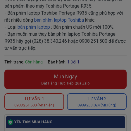
sản phẩm theo máy Toshiba Portege R935.
- Bàn phím laptop Toshiba Portege R935 cũng phù hợp với
rất nhiều dòng
bàn phím laptop Toshiba
khác.
- Loại
bàn phím laptop
: Bàn phím chuẩn US mới 100%.
- Bạn muốn mua thay bàn phím laptop Toshiba Portege
R935 hãy gọi (028) 38.340.246 hoặc 0908.251.500 để được
tư vấn trực tiếp.
Tình trạng:
Còn hàng
Bảo hành:
1 Đổi 1
Mua Ngay
Đặt Hàng Trực Tiếp Qua Zalo
TƯ VẤN 1
TƯ VẤN 2
0908.251.500 (Mr.Thiện)
0989.233.024 (Mr.Tùng)
YÊN TÂM MUA HÀNG