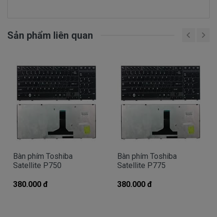
các chế độ bảo hành, hậu mãi chu đáo. Hãy liên
hệ:
0908.251.500 (Mr. Thiện)
Sản phẩm liên quan
Chế độ bảo hành cho bàn phím
laptop Toshiba Portege R935
* 1 đổi 1 trong vòng 12 tháng với các điều kiện sau:
- Trong thời gian 12 tháng sử dụng nếu sản phẩm có
bất cứ trục trặc nào chúng tôi xin được đổi mới 100%
cho khách hàng.
* Các trường hợp không được bảo hành:
- Bàn phím bị rơi vỡ không còn nguyên dạng.
- Bàn phím bị ngập nước.
Bàn phím Toshiba
Bàn phím Toshiba
Satellite P750
Satellite P775
Cam kết cho bàn phím laptop
Toshiba Portege R935
380.000 đ
380.000 đ
+ Chúng tôi luôn đặt chất lượng các sản phẩm lên
hàng đầu.