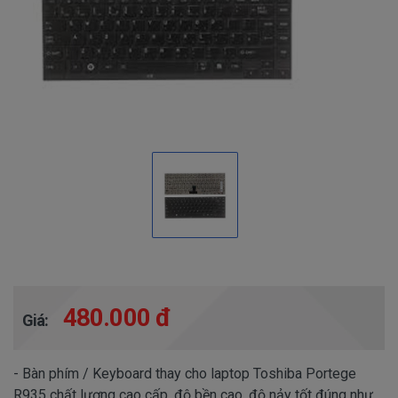
480.000 đ
Giá:
- Bàn phím / Keyboard thay cho laptop Toshiba Portege
R935 chất lượng cao cấp, độ bền cao, độ nảy tốt đúng như