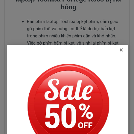
hỏng
Bàn phím laptop Toshiba bị kẹt phím, cảm giác
gõ phím thô và cứng: có thể là do bụi bẩn kẹt
trong phím nhiều khiến phím cấn và khó nhấn.
Việc gỡ phím bấm bị kẹt, vệ sinh lại phím bị kẹt
×
và gắn lại theo đúng xương phím là có thể khắc
phục được lỗi nhưng quy trình này cần sự cẩn
thận chính xác.
Phím bấm bị vỡ phím: Do lực gõ phím quá mạnh
dẫn đến những nút bấm bị vỡ không sử dụng
được trong khi các phím khác vẫn hoạt động
bình thường.
Bàn phím laptop Toshiba bị liệt, chạm một vài
nút hoặc liệt cả bàn phím: là do chạm hoặc đứt
mạch bàn phím, cáp bàn phím laptop bị lỏng,
cáp bị đứt gãy, lỗi I/O chip điều khiển main.