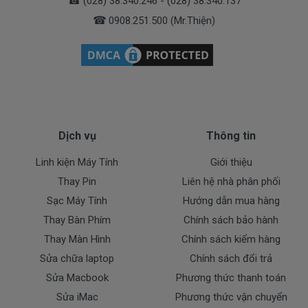
☎
(028) 38.340.246 - (028) 38.340.137
Toshiba Portege R935:
☎
0908.251.500 (Mr.Thiện)
Trung tâm Doctor Laptop 01
Add: 179 Cách Mạng Tháng 8, P.5, Q.3, TP.HCM
Tel: (028) 38.340.246 - (028) 38.340.137
0908.251.500 (Mr.Thiện)
Website: https://linhkienlaptop.net/
Dịch vụ
Thông tin
Linh kiện Máy Tính
Giới thiệu
Thay Pin
Liên hệ nhà phân phối
Sạc Máy Tính
Hướng dẫn mua hàng
Thay Bàn Phím
Chính sách bảo hành
Thay Màn Hình
Chính sách kiểm hàng
Sửa chữa laptop
Chính sách đổi trả
Sửa Macbook
Phương thức thanh toán
Sửa iMac
Phương thức vận chuyển