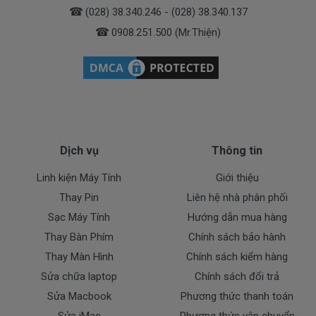
☎
(028) 38.340.246 - (028) 38.340.137
Doctorlaptop cam kết chỉ nhập pin chất lượng
☎
0908.251.500 (Mr.Thiện)
tốt.
* Chúng tôi luôn đặt chất lượng lên hàng đầu
:
- Pin chất lượng cao hoàn hảo nhất.
- Cam kết quí khách sẻ 100% hài lòng
- Pin đã được kiểm tra test kỹ lưỡng trước khi giao
tới tận tay của quí khách.
Dịch vụ
Thông tin
- Cam kết được đổi trả khi quí khách không hài lòng.
Linh kiện Máy Tính
Giới thiệu
Dịch Vụ Cho Pin Dell
Thay Pin
Liên hệ nhà phân phối
Sạc Máy Tính
Hướng dẫn mua hàng
+ Giao pin tận nhà trong nội thành TP.HCM ( Free
Thay Bàn Phím
Chính sách bảo hành
Ship )
Thay Màn Hình
Chính sách kiểm hàng
+ Hỗ trợ 50% chi phí vận chuyển đối với khách ở các
Sửa chữa laptop
Chính sách đổi trả
tỉnh ngoài tphcm.
Sửa Macbook
Phương thức thanh toán
Thanh toán cho pin dell