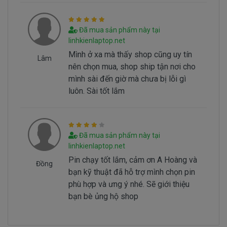
==> Pin sẻ bị hư
- Nguyên nhân do chúng ta sài không đúng
Đã mua sản phẩm này tại
cách dẫn đến pin bị hư… Không đúng cách là như
linhkienlaptop.net
thế nào.
Mình ở xa mà thấy shop cũng uy tín
Lâm
nên chọn mua, shop ship tận nơi cho
Sử Dung Pin Như Thế Nào Mới Đúng ===>
Click
mình sài đến giờ mà chưa bị lỗi gì
Here
luôn. Sài tốt lắm
Mua pin Laptop dell Latitude
3379
ở
đâu tại tphcm
Đã mua sản phẩm này tại
linhkienlaptop.net
Tai tphcm nếu pin của các bạn bị hư, các bạn
Pin chạy tốt lắm, cảm ơn A Hoàng và
Đồng
có thể đến Doctorlaptop Tại Tphcm để mua.
bạn kỹ thuật đã hỗ trợ mình chọn pin
phù hợp và ưng ý nhé. Sẽ giới thiệu
- Doctorlaptop có đội người kiểm tra và thay
bạn bè ủng hộ shop
miễn phí cho các bạn nhé.
Bạn chưa biết pin này có phù hợp với laptop của