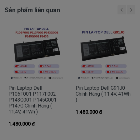
mình hay không?
Sản phẩm liên quan
Bạn chưa biết máy tính Dell của mình là dòng
Vostro, Inspiron, Latitude hay Precision?
Bạn yên tâm nhé.
Bạn có thể gọi Zalo cho shop tai số
0903.844.406
.
(Mr. Tuấn)
À mà thỉnh thoảng shop bận máy một chút, cứ nhắn
tin để chút Doctoplaptop gọi lại cho bạn nhé.
Pin Laptop Dell
Pin Laptop Dell G91J0
P106F001 P117F002
Chính Hãng ( 11.4V, 41Wh
P143G001 P145G001
)
Giá Pin Laptop dell 3379 mua là bao
P147G Chính Hãng (
11.4V, 41Wh )
1.480.000 đ
nhiêu
1.480.000 đ
Trên thị trường thì có nhiều loại pin cho dell
thượng vàng hạ cám chất lượng bèo béo beo giá