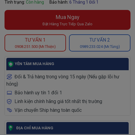
Tình trạng:
Còn hàng
Bảo hành:
6 Tháng 1 Đổi 1
Mua Ngay
Đặt Hàng Trực Tiếp Qua Zalo
TƯ VẤN 1
TƯ VẤN 2
0908.251.500 (Mr.Thiện)
0989.233.024 (Mr.Tùng)
YÊN TÂM MUA HÀNG
Đổi & Trả hàng trong vòng 15 ngày (Nếu gặp lỗi hư
hỏng)
Bảo hành uy tín 1 đổi 1
Linh kiện chính hãng giá tốt nhất thị trường
Vận chuyển Ship hàng toàn quốc
ĐỊA CHỈ MUA HÀNG