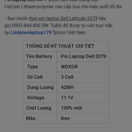
Cell pin Lithium polymer cao cấp loại cho hiệu suất tối đa.
- Bạn muốn
thay pin laptop Dell Latitude 3379
hãy
gọi 0903.844.406 (Mr. Tuấn) để được tư vấn trực tiếp
tại
Linhkienlaptop179
Tphcm Việt Nam.
THÔNG SỐ KỸ THUẬT CHI TIẾT
Tên Battery
Pin Laptop Dell 3379
Type
WDXOR
Số Cell
3 Cell
Dung Lượng
42WH
Voltage
11.1V
Chất Lượng
100% mới
Màu
Đen