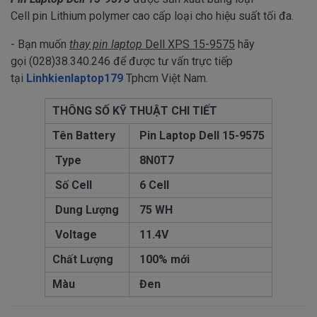
Cell pin Lithium polymer cao cấp loại cho hiệu suất tối đa.
- Bạn muốn
thay pin laptop
Dell XPS 15-9575
hãy
gọi (028)38.340.246 để được tư vấn trực tiếp
tại
Linhkienlaptop179
Tphcm Việt Nam.
THÔNG SỐ KỸ THUẬT CHI TIẾT
Tên Battery
Pin Laptop Dell 15-9575
Type
8N0T7
Số Cell
6 Cell
Dung Lượng
75 WH
Voltage
11.4V
Chất Lượng
100% mới
Màu
Đen