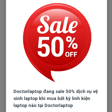
Hình pin Dell Xps 15-9575
Làm thế nào để cho pin bền và sài được lâu
chai?
Pin Máy Tính Xách Dell XPS 15-
Doctorlaptop 10 năm kinh nghiệm về cung cấp
9575 Những Hư Hỏng Thường Gặp
pin laptop. Theo mình các bạn chỉ cần chú ý chút
2 điểm sau đây thì pin sài được bền và lâu bị
Dấu hiệu biết pin máy tính xách tay dell XPS
chai. - Khi mua pin về nhớ nạp xã 3 lần đối với pin
15-9575 bị chai. mới cắm điện và một lúc pin
mới để pin được luu thông va kết nối với nhau. -
laptop đã báo đầy nhưng khi sử dụng thì lại
Trong thời gian sài thì đơn giản 2 tuần xả hết 1
rất nhanh hết pin.
lần cho tới khi tín hiệu báo còn 10% thì nạp pin lai
- Tình trạng dang sử dụng được 15 phút tự
là ok.
nhiên báo hết pin trong khi đó mới nạp pin 3
Linhkienlaptop.net trả lời vào 13/05/2021
tiếng liên tục. pin báo đã đầy 100%. Báo pin
chạy được 2 giờ.
- Nạp pin liên tục nhưng không thấy nhúc
nhích gì vẫn 45% nạp cả tiếng mà ko lên được
Doctorlaptop đang sale 50% dịch vụ vệ
phần trăm nào.
sinh laptop khi mua bất kỳ linh kiện
- Khi dang sử dụng rút dây adapter ra thì máy
tính chạy được 2 giờ. Nhưng khi tắt nhấn nút
laptop nào tại Doctorlaptop
Gửi câu hỏi
nguồn thì máy ko lên nguồn được...