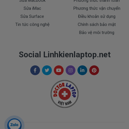
Sửa Macbook
Phương thức thanh toán
+ Giao pin tận nhà trong nội thành TP.HCM ( Free
Sửa iMac
Phương thức vận chuyển
Ship )
Sửa Surface
Điều khoản sử dụng
+ Hỗ trợ 50% chi phí vận chuyển đối với khách ở các
Tin tức công nghệ
Chính sách bảo mật
tỉnh ngoài tphcm.
Bảo vệ môi trường
Thanh toán cho pin dell
1. Thanh toán trực tiếp tại văn phòng Cty
Social Linhkienlaptop.net
DOCTORLAPTOP TẠI TP.HCM
2. Thanh toán chuyển khoản qua ngân hàng
+ Ngoại Thương Việt Nam Vietcombank
Vietcombank (CN Sài Gòn )
Chủ tài khoản : Trần Thiện
Số Tài Khoản : 0071001848675
+ Sacombank, TPHCM
Chủ tài khoản : Trần Thiện