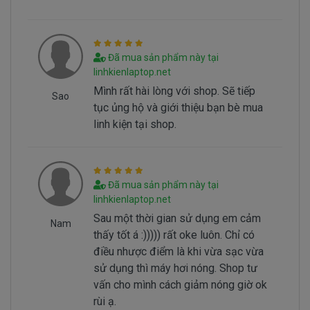
Hình nhận biết pin dell XPS 15-9575 bi hư
Batery Dell XPS 15-9575 tai sao hư
Đã mua sản phẩm này tại
Battery dell XPS 15-9575 bị hư tại sao nó hư,
linhkienlaptop.net
có 2 nguyên nhân sau đây.
Mình rất hài lòng với shop. Sẽ tiếp
Sao
- Pin có vòng đời của nó thông thường sau
tục ủng hộ và giới thiệu bạn bè mua
1000 lần nạp xả thì pin dell sẻ giảm tuổi thọ pin
linh kiện tại shop.
==> Pin sẻ bị hư
- Nguyên nhân do chúng ta sài không đúng
cách dẫn đến pin bị hư… Không đúng cách là như
Đã mua sản phẩm này tại
thế nào.
linhkienlaptop.net
Sau một thời gian sử dụng em cảm
Sử Dung Pin Như Thế Nào Mới Đúng ===>
Click
Nam
thấy tốt á :))))) rất oke luôn. Chỉ có
Here
điều nhược điểm là khi vừa sạc vừa
sử dụng thì máy hơi nóng. Shop tư
Mua pin Laptop dell
XPS 15-9575
ở
vấn cho mình cách giảm nóng giờ ok
đâu tại tphcm
rùi ạ.