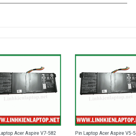
n laptop Pin Acer Aspire 4920 bị chai
ã báo đầy nhưng khi dùng thì lại rất nhanh hết pin.
hưng lại giảm đột ngột hoặc khi cắm sạc thì dung lượng pin
o bạn đã cắm điện cả ngày
 ra thì máy sập nguồn…
top Pin Acer Aspire 4920 của bạn bị hỏng là do bạn dùng
ng. Khi đến luc này, cục Pin laptop Pin Acer Aspire 4920
ư lúc trước nữa và đã đến lúc bạn nên thay Pin cho Pin Acer
re 4920
bạn hãy đến DoctorLap, với dịch vụ thay Pin Pin Acer
 hãng lớn, nhanh chóng lấy liền, giá tốt nhất tphcm và có các
liên hệ:
0908.251.500 (Mr. Thiện)
Laptop Acer Aspire V7-582
Pin Laptop Acer Aspire V5-