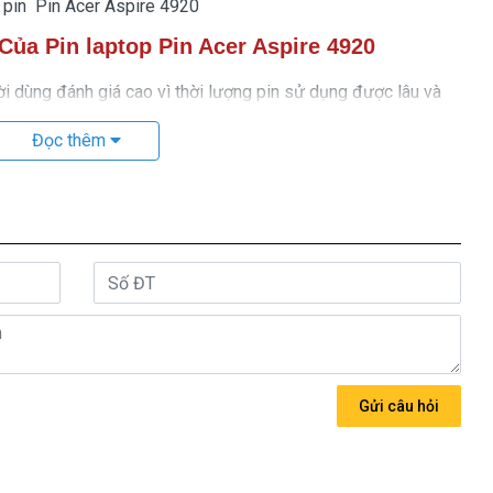
 pin Pin Acer Aspire 4920
Của Pin laptop Pin Acer Aspire 4920
 dùng đánh giá cao vì thời lượng pin sử dụng được lâu và
gian dài sử dụng pin.
Đọc thêm
spire 4920 cũng có những giới hạn nhất định mà khi sử dụng
dụng nên thay pin Pin laptop Pin Acer Aspire 4920
mới để
àn hơn.
số lần nạp pin giới hạn là 1.000 lần nhưng các model cũ hơn
g này, pin laptop
Pin Acer Aspire 4920
sẽ không còn hoạt
úc bạn nên thay pin cho HP.
hương hiệu rõ ràng, được bán ra là pin mới 100%, sản phẩm
Gửi câu hỏi
i máy của bạn và đã được kiểm định chất lượng pin trước