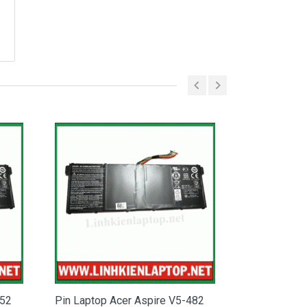
552
Pin Laptop Acer Aspire V5-482
Pin Laptop 