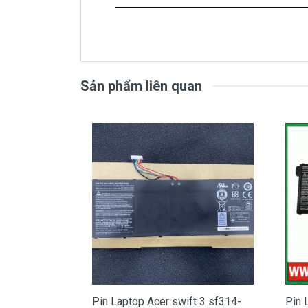
Dấu hiệu nhận biết pi
- Khi sạc pin , mới cắm và một lúc pin đ
- Tình trạng pin ảo, mới nạp pin đầy n
tăng đột ngột mấy chục %.
Sản phẩm liên quan
- Cắm pin nhưng mãi không đầy, dù ch
- Không sử dụng được pin, rút Adapter
Hầu hết các nguyên nhân khiến Pin lap
quá lâu, khiến
Pin Acer
của bạn bị hư hỏ
của bạn sẽ không còn hoạt động tốt nh
Aspire 4920
Khi cần mua Pin laptop
Pin Acer Aspi
Aspire 4920 chất lượng tốt nhất, uy tín
chế độ bảo hành, hậu mãi chu đáo. Hãy 
ire V7-481
Pin Laptop Acer swift 3 sf314-
Pin 