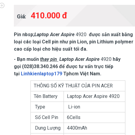
410.000 đ
Giá:
Pin nbsp;
Laptop Acer Aspire
4920
được sản xuất bằng
loại các loại Cell pin như pin Lion, pin Lithium polymer
cao cấp loại cho hiệu suất tối đa.
- Bạn muốn
thay pin
Laptop Acer Aspire
4920
hãy
gọi (028)38.340.246 để được tư vấn trực tiếp
tại
Linhkienlaptop179
Tphcm Việt Nam.
THÔNG SỐ KỸ THUẬT CỦA PIN
ACER
Tên Battery
Laptop Acer Aspire
4920
Type
Li-ion
Số Cell Pin
6Cells
Dung Lượng
4400mAh