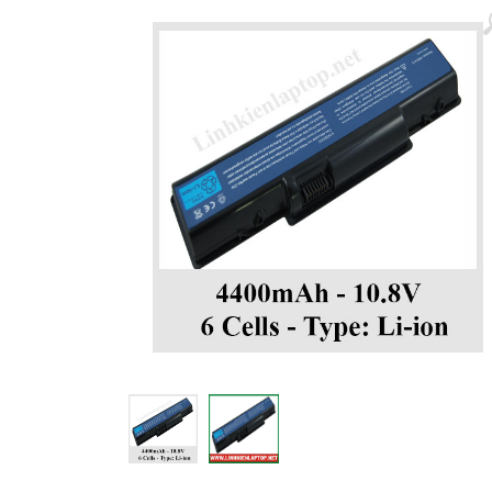
Màn hình laptop
Ổ cứng SSD laptop
Ram Máy Tính
Dịch vụ thay pin Surface chính
hãng, uy tín tại tphcm
Thay sạc Surface Pro
Thay màn hình Surface Pro
Quạt Laptop