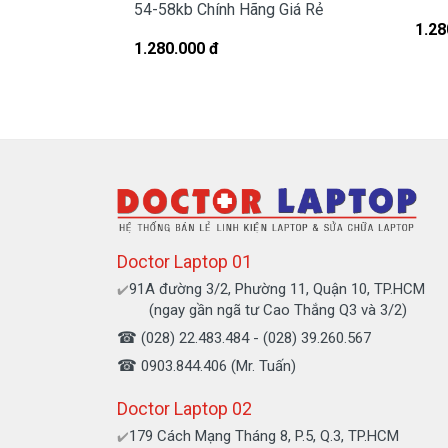
54-58kb Chính Hãng Giá Rẻ
Hình Dấu Hiệu Nh
1.28
1.280.000 đ
Chế độ bảo hành ch
* 1 đổi 1 trong vòng 6 tháng hoặc 12
- Trong thời gian 6 tháng hoặc 12 thán
lượng pin sụt giảm quá nhiều, độ chai 
hàng trong 12 tháng.
- Trường hợp không nhận pin, không nạp
* Các trường hợp không được bảo h
Doctor Laptop 01
- Pin bị rơi vỡ không còn nguyên dạng. 
91A đường 3/2, Phường 11, Quận 10, TP.HCM
✔️
(ngay gần ngã tư Cao Thắng Q3 và 3/2)
- Pin có dấu hiệu rách tem.
☎
- Pin không có tem của Doctor
(028) 22.483.484 - (028) 39.260.567
- Pin bị ngập nước.
☎
0903.844.406 (Mr. Tuấn)
- Pin bị cháy và Pin bị phù.
Doctor Laptop 02
Cam kết cho P
179 Cách Mạng Tháng 8, P.5, Q.3, TP.HCM
✔️