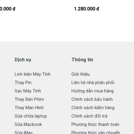
ận Biết Pin
Pin Acer Aspire 4920
Bị Hư
0.000 đ
1.280.000 đ
o Pin laptop Pin Acer Aspire 4920
 tháng với các điều kiện sau:
g sử dụng nếu sản phẩm pin có bất cứ trục trặc nào (dung
pin quá 70%) chúng tôi xin được đổi pin mới 100% cho khách
Dịch vụ
Thông tin
 pin, không xả pin đều được đổi mới hết nhé.
Linh kiện Máy Tính
Giới thiệu
ành:
Thay Pin
Liên hệ nhà phân phối
( Pin không bị cháy nổ )
Sạc Máy Tính
Hướng dẫn mua hàng
Thay Bàn Phím
Chính sách bảo hành
Thay Màn Hình
Chính sách kiểm hàng
Sửa chữa laptop
Chính sách đổi trả
Sửa Macbook
Phương thức thanh toán
in laptop
Pin Acer Aspire 4920
Sửa iMac
Phương thức vận chuyển