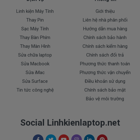
+ Giao pin và lắp đặt pin tận nhà trong nội thành
Linh kiện Máy Tính
Giới thiệu
trung tâm TP.HCM
Thay Pin
Liên hệ nhà phân phối
+ Hỗ trợ 50% chi phí vận chuyển đối với khách hàng
Sạc Máy Tính
Hướng dẫn mua hàng
ở các tỉnh ngoài.
Thay Bàn Phím
Chính sách bảo hành
+ Chúng tôi có dịch vụ ship code pin tới tận tay
Thay Màn Hình
Chính sách kiểm hàng
khách hàng.
Sửa chữa laptop
Chính sách đổi trả
Sửa Macbook
Phương thức thanh toán
Thanh toán cho Pin laptop Acer
Aspire E5-532
Sửa iMac
Phương thức vận chuyển
Sửa Surface
Điều khoản sử dụng
1. Thanh toán trực tiếp tại văn phòng
Tin tức công nghệ
Chính sách bảo mật
DoctorLaptop
Bảo vệ môi trường
179 Cách Mạng Tháng 8, P.5, Q.3, TP.HCM
2. Thanh toán chuyển khoản qua ngân hàng
Social Linhkienlaptop.net
+ Ngoại Thương Việt Nam Vietcombank (Chi nhánh
Bến Thành)
Chủ tài khoản : Trần Thiện