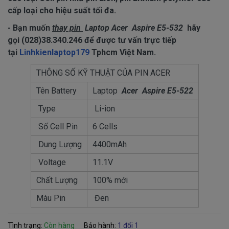
cấp loại cho hiệu suất tối đa.
- Bạn muốn
thay pin
Laptop Acer Aspire E5-532
hãy
gọi (028)38.340.246 để được tư vấn trực tiếp
tại
Linhkienlaptop179
Tphcm Việt Nam.
THÔNG SỐ KỸ THUẬT CỦA PIN ACER
Tên Battery
Laptop
Acer Aspire E5-522
Type
Li-ion
Số Cell Pin
6 Cells
Dung Lượng
4400mAh
Voltage
11.1V
Chất Lượng
100% mới
Màu Pin
Đen
Tình trạng:
Còn hàng
Bảo hành:
1 đổi 1