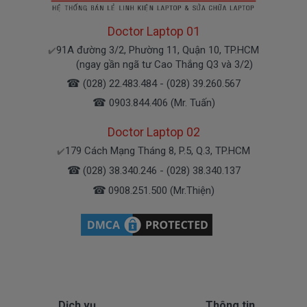
* Các trường hợp không được bảo hành:
- Pin bị rơi vỡ không còn nguyên dạng. ( Pin không
Doctor Laptop 01
bị cháy nổ )
91A đường 3/2, Phường 11, Quận 10, TP.HCM
✔️
(ngay gần ngã tư Cao Thắng Q3 và 3/2)
- Pin có dấu hiệu rách tem.
- Pin không có tem của Doctor
☎
(028) 22.483.484 - (028) 39.260.567
- Pin bị ngập nước.
☎
0903.844.406 (Mr. Tuấn)
- Pin bị cháy và Pin bị phù.
Doctor Laptop 02
Cam kết cho Pin laptop
Acer Aspire
179 Cách Mạng Tháng 8, P.5, Q.3, TP.HCM
✔️
E5-532
☎
(028) 38.340.246 - (028) 38.340.137
+ Chúng tôi luôn đặt chất lượng các sản phẩm pin
☎
0908.251.500 (Mr.Thiện)
lên hàng đầu.
+ Không bán pin chất lượng kém gây ảnh hưởng tới
máy trong quá trình sử dụng.
+ Bảo hành pin nhanh, nghiêm túc.
Acer Aspire E5-
Dịch vụ cho Pin laptop
532
Dịch vụ
Thông tin