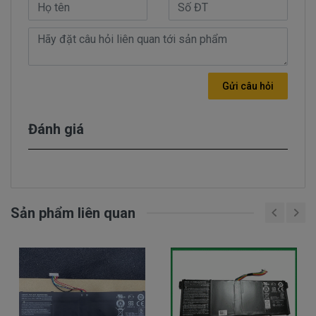
dừng này, pin laptop
Acer Aspire E5-532
sẽ không
còn hoạt động tốt như lúc trước nữa và đã đến lúc
bạn nên thay pin cho HP.
- Pin laptop Acer Aspire E5-532
có thương hiệu rõ
Gửi câu hỏi
ràng, được bán ra là pin mới 100%, sản phẩm pin
được đảm bảo tương thích 100% với máy của bạn
Đánh giá
và đã được kiểm định chất lượng pin trước khi bán
ra.
Dấu hiệu nhận biết pin laptop Acer
Aspire E5-532 bị chai
Sản phẩm liên quan
- Khi sạc pin , mới cắm và một lúc pin đã báo đầy
nhưng khi dùng thì lại rất nhanh hết pin.
- Tình trạng pin ảo, mới nạp pin đầy nhưng lại giảm
đột ngột hoặc khi cắm sạc thì dung lượng pin tăng
đột ngột mấy chục %.