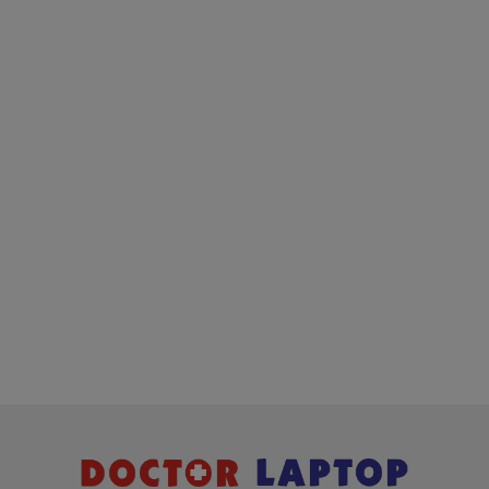
Hình Dấu Hiệu Nhận Biết Pin
Acer Aspire E5-
532
Bị Hư
Chế độ bảo hành cho Pin laptop Acer
Aspire E5-532
* 1 đổi 1 trong vòng 6 tháng hoặc 12 tháng với
các điều kiện sau:
- Trong thời gian 6 tháng hoặc 12 tháng sử dụng
nếu sản phẩm pin có bất cứ trục trặc nào (dung
lượng pin sụt giảm quá nhiều, độ chai pin quá 70%)
chúng tôi xin được đổi pin mới 100% cho khách
hàng trong 12 tháng.
- Trường hợp không nhận pin, không nạp pin, không
xả pin đều được đổi mới hết nhé.