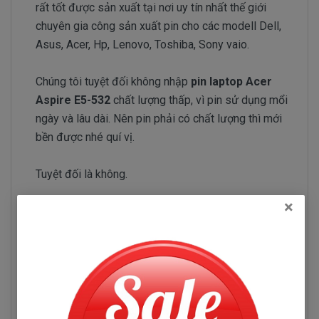
rất tốt được sản xuất tại nơi uy tín nhất thế giới
chuyên gia công sản xuất pin cho các modell Dell,
Asus, Acer, Hp, Lenovo, Toshiba, Sony vaio.
Chúng tôi tuyệt đối không nhập
pin laptop Acer
Aspire E5-532
chất lượng thấp, vì pin sử dụng mổi
ngày và lâu dài. Nên pin phải có chất lượng thì mới
bền được nhé quí vị.
Tuyệt đối là không.
×
Đội ngũ nhập pin của Doctorlaptop làm việc rất
chăm chỉ test pin và kiểm tra pin liên tục để chỉ
tuyển chọn những nhà phân phối pin có uy tín và
chuyên sản xuất pin chất lượng tốt.