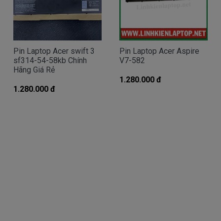
- Cắm pin nhưng mãi không đầy, dù cho bạn đã cắm
điện cả ngày
- Không sử dụng được pin, rút Adapter ra thì máy
sập nguồn…
Pin Laptop Acer swift 3
Pin Laptop Acer Aspire
sf314-54-58kb Chính
V7-582
Hầu hết các nguyên nhân khiến Pin laptop Acer
Hãng Giá Rẻ
Aspire E5-532 của bạn bị hỏng là do bạn dùng quá
1.280.000 đ
1.280.000 đ
lâu, khiến
Pin Acer
của bạn bị hư hỏng. Khi đến luc
này, cục Pin laptop Acer Aspire E5-532
của bạn sẽ
không còn hoạt động tốt như lúc trước nữa và đã
đến lúc bạn nên thay Pin cho Acer Aspire E5-532
Khi cần mua Pin laptop
Acer Aspire E5-532
bạn
hãy đến DoctorLap, với dịch vụ thay Pin Acer
Aspire E5-532 chất lượng tốt nhất, uy tín hãng lớn,
nhanh chóng lấy liền, giá tốt nhất tphcm và có các
chế độ bảo hành, hậu mãi chu đáo. Hãy liên
hệ:
0908.251.500 (Mr. Thiện)