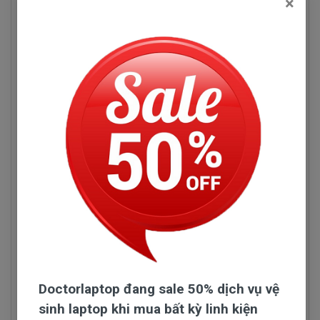
×
rất tốt được sản xuất tại nơi uy tín nhất thế giới
chuyên gia công sản xuất pin cho các modell Dell,
Asus, Acer, Hp, Lenovo, Toshiba, Sony vaio.
Chúng tôi tuyệt đối không nhập
pin laptop Aspire
One POVE 6
chất lượng thấp, vì pin sử dụng mổi
ngày và lâu dài. Nên pin phải có chất lượng thì mới
bền được nhé quí vị.
Tuyệt đối là không.
Đội ngũ nhập pin của Doctorlaptop làm việc rất
chăm chỉ test pin và kiểm tra pin liên tục để chỉ
tuyển chọn những nhà phân phối pin có uy tín và
chuyên sản xuất pin chất lượng tốt.
Doctorlaptop đang sale 50% dịch vụ vệ
sinh laptop khi mua bất kỳ linh kiện