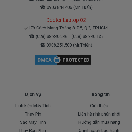
☎
0903.844.406 (Mr. Tuấn)
Doctor Laptop 02
Hình Dấu Hiệu Nhận Biết Pin
Aspire One POVE 6
Bị
Hư
179 Cách Mạng Tháng 8, P.5, Q.3, TP.HCM
✔️
☎
(028) 38.340.246 - (028) 38.340.137
Chế độ bảo hành cho Pin laptop
☎
0908.251.500 (Mr.Thiện)
Aspire One POVE 6
* 1 đổi 1 trong vòng 6 tháng hoặc 12 tháng với
các điều kiện sau:
- Trong thời gian 6 tháng hoặc 12 tháng sử dụng
nếu sản phẩm pin có bất cứ trục trặc nào (dung
lượng pin sụt giảm quá nhiều, độ chai pin quá 70%)
Dịch vụ
Thông tin
chúng tôi xin được đổi pin mới 100% cho khách
Linh kiện Máy Tính
Giới thiệu
hàng trong 12 tháng.
- Trường hợp không nhận pin, không nạp pin, không
Thay Pin
Liên hệ nhà phân phối
xả pin đều được đổi mới hết nhé.
Sạc Máy Tính
Hướng dẫn mua hàng
Thay Bàn Phím
Chính sách bảo hành