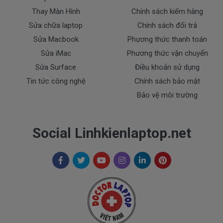
* Các trường hợp không được bảo hành:
Thay Màn Hình
Chính sách kiểm hàng
- Pin bị rơi vỡ không còn nguyên dạng. ( Pin không
Sửa chữa laptop
Chính sách đổi trả
bị cháy nổ )
Sửa Macbook
Phương thức thanh toán
- Pin có dấu hiệu rách tem.
Sửa iMac
Phương thức vận chuyển
- Pin không có tem của Doctor
Sửa Surface
Điều khoản sử dụng
- Pin bị ngập nước.
Tin tức công nghệ
Chính sách bảo mật
- Pin bị cháy và Pin bị phù.
Bảo vệ môi trường
Cam kết cho Pin laptop
Aspire One
POVE 6
Social Linhkienlaptop.net
+ Chúng tôi luôn đặt chất lượng các sản phẩm pin
lên hàng đầu.
+ Không bán pin chất lượng kém gây ảnh hưởng tới
máy trong quá trình sử dụng.
+ Bảo hành pin nhanh, nghiêm túc.
Aspire One
Dịch vụ cho Pin laptop
POVE 6