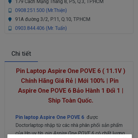
179 Cách Mạng Tháng 8, P.5, Q.3, TP.HCM
0908.251.500 (Mr.Thiện)
91A đường 3/2, P.11, Q.10, TP.HCM
0903.844.406 (Mr. Tuấn)
Chi tiết
Pin Laptop Aspire One POVE 6 ( 11.1V )
Chính Hãng Giá Rẻ | Mới 100% | Pin
Aspire One POVE 6
Bảo Hành 1 Đổi 1 |
Ship Toàn Quốc.
Pin laptop Aspire One POVE 6
được
Doctorlaptop nhập từ các nhà phân phối sản phẩm
của Hp uy tín,
pin Aspire One POVE 6
có chất lượng