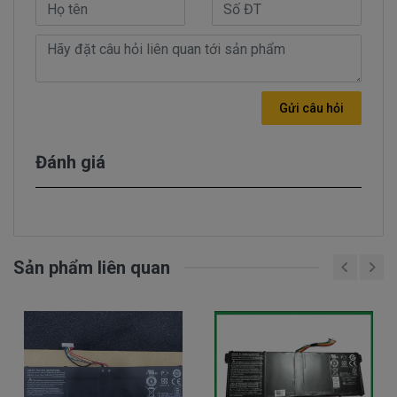
dừng này, pin laptop
Aspire One POVE 6
sẽ không
còn hoạt động tốt như lúc trước nữa và đã đến lúc
bạn nên thay pin cho HP.
- Pin laptop Aspire One POVE 6
có thương hiệu rõ
Gửi câu hỏi
ràng, được bán ra là pin mới 100%, sản phẩm pin
được đảm bảo tương thích 100% với máy của bạn
Đánh giá
và đã được kiểm định chất lượng pin trước khi bán
ra.
Dấu hiệu nhận biết pin laptop Aspire
One POVE 6 bị chai
Sản phẩm liên quan
- Khi sạc pin , mới cắm và một lúc pin đã báo đầy
nhưng khi dùng thì lại rất nhanh hết pin.
- Tình trạng pin ảo, mới nạp pin đầy nhưng lại giảm
đột ngột hoặc khi cắm sạc thì dung lượng pin tăng
đột ngột mấy chục %.