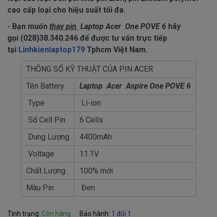
cao cấp loại cho hiệu suất tối đa.
- Bạn muốn
thay pin
Laptop Acer One POVE 6
hãy
gọi (028)38.340.246 để được tư vấn trực tiếp
tại
Linhkienlaptop179
Tphcm Việt Nam.
THÔNG SỐ KỸ THUẬT CỦA PIN ACER
Tên Battery
Laptop Acer Aspire One POVE 6
Type
Li-ion
Số Cell Pin
6 Cells
Dung Lượng
4400mAh
Voltage
11.1V
Chất Lượng
100% mới
Màu Pin
Đen
Tình trạng:
Còn hàng
Bảo hành:
1 đổi 1