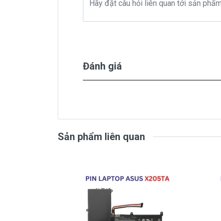
Pin laptop
Asus
A556UF
chính h
( Pin Zin này là pin xách tay
Đánh giá
Bảo Hàn
Chế độ bảo hành cho Pin
Asus
A55
Sản phẩm liên quan
* 1 đổi 1 trong thời gian bảo hành v
- Trong thời gian sài làm việc nếu pin 
pin Asus độ chai quá 70%) chúng tôi x
* Các trường hợp không được bảo h
- Pin Asus bị rơi vỡ không còn nguyên 
- Pin Asus bị ngập nước.