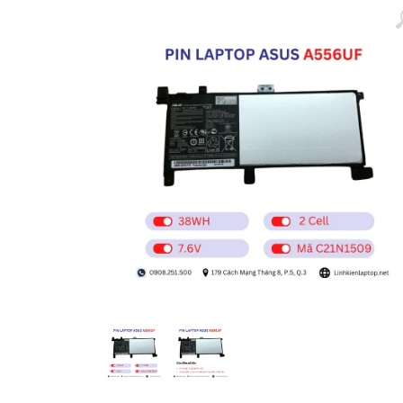
Màn hình laptop
Ổ cứng SSD laptop
Ram Máy Tính
Dịch vụ thay pin Surface chính
hãng, uy tín tại tphcm
Thay sạc Surface Pro
Thay màn hình Surface Pro
Quạt Laptop