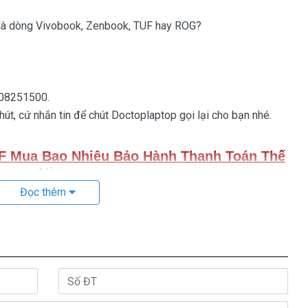
 là dòng Vivobook, Zenbook, TUF hay ROG?
908251500.
t, cứ nhắn tin để chút Doctoplaptop gọi lại cho bạn nhé.
UF
Mua Bao Nhiêu Bảo Hành Thanh Toán Thế
Nào
Đọc thêm
n laptop Asus A556UF thượng vàng hạ cám chất lượng bèo
 giá trên trời giá cao ngất ngưỡng củng có.
 2 loại thôi nhé.
hế
Giá bán là
10
80k
ng thứ 3 sàn xuất nhé )