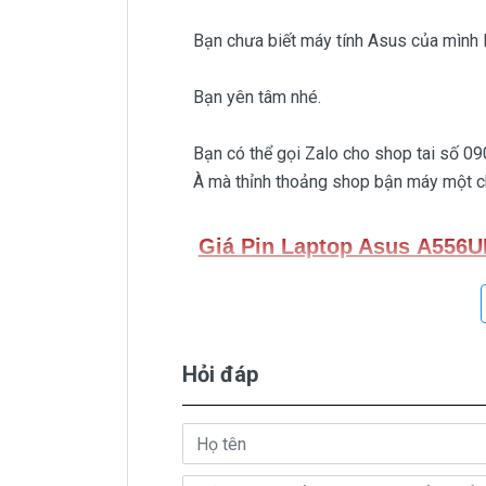
Bạn chưa biết máy tính Asus của mình
Bạn yên tâm nhé.
Bạn có thể gọi Zalo cho shop tai số 0
À mà thỉnh thoảng shop bận máy một chú
Giá Pin Laptop Asus
A556
Trên thị trường thì có nhiều loại pi
béo beo giá thật rẻ củng có. Có nơi bán
Hỏi đáp
Riêng shop Doctorlaptop chỉ có đúng
Pin Asus
A556UF
Oem pin thay t
( Pin Oem pin thay thế của xưở