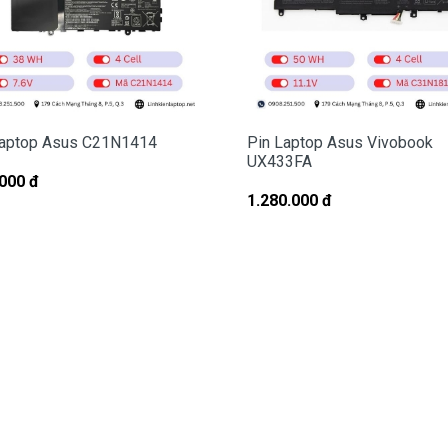
hay có dấu hiệu tẩy xóa
.
ợng Cho Pin Laptop Asus A556UF
laptop Asus C21N1414
Pin Laptop Asus Vivobook
UX433FA
laptop Asus
A556UF
chất lượng tốt.
000 đ
trên hết
:
1.280.000 đ
ớc khi giao tới tận tay của quí khách.
ông hài lòng.
ch Vụ Cho Pin Asus
CM ( Free Ship )
i khách ở các tỉnh ngoài tphcm.