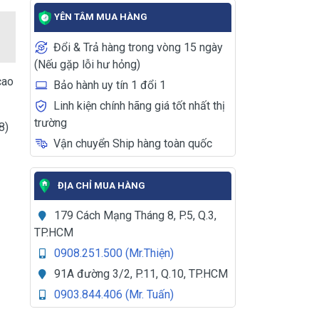
YÊN TÂM MUA HÀNG
Đổi & Trả hàng trong vòng 15 ngày
(Nếu gặp lỗi hư hỏng)
cao
Bảo hành uy tín 1 đổi 1
Linh kiện chính hãng giá tốt nhất thị
trường
8)
Vận chuyển Ship hàng toàn quốc
ĐỊA CHỈ MUA HÀNG
179 Cách Mạng Tháng 8, P.5, Q.3,
TP.HCM
0908.251.500 (Mr.Thiện)
91A đường 3/2, P.11, Q.10, TP.HCM
0903.844.406 (Mr. Tuấn)