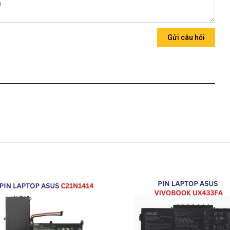
ãng Giá bạn mua là
1280k
Gửi câu hỏi
 về nhé )
h Cho Pin Asus A556UF
6UF
ới những điều kiện như sau:
Asus có các hư hỏng nào (dung lượng giảm tụt pin quá nhiều,
in được thay mới 100% cho khách trong thời gian bảo hành.
ành:
dạng.