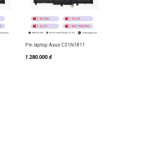
Pin laptop Asus C31N1811
Pin Laptop 
16X OLED 
1.280.000 đ
1.980.000 đ