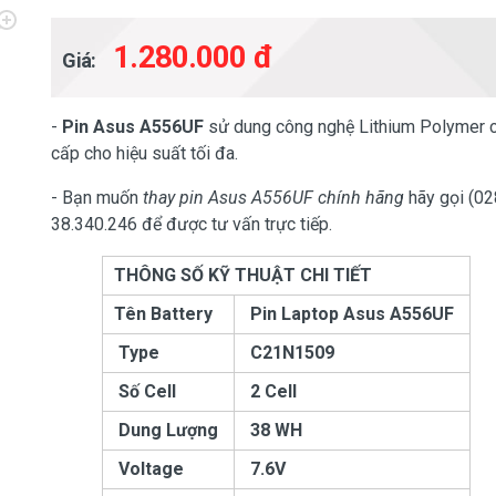
1.280.000 đ
Giá:
-
Pin Asus A556UF
sử dung công nghệ Lithium Polymer 
cấp cho hiệu suất tối đa.
- Bạn muốn
thay pin Asus A556UF chính hãng
hãy gọi (02
38.340.246 để được tư vấn trực tiếp.
THÔNG SỐ KỸ THUẬT CHI TIẾT
Tên Battery
Pin Laptop Asus
A556UF
Type
C21N1509
Số Cell
2 Cell
Dung Lượng
38 WH
Voltage
7.6V