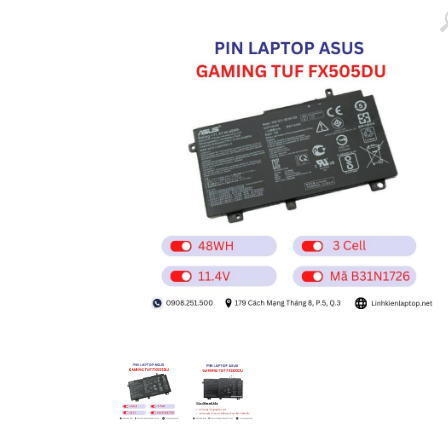
Màn hình laptop
Ổ cứng SSD laptop
Ram Máy Tính
Dịch vụ thay pin Surface chính
hãng, uy tín tại tphcm
Thay sạc Surface Pro
Thay màn hình Surface Pro
Quạt Laptop