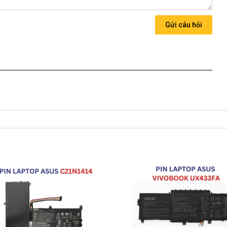
ng thứ 3 sàn xuất nhé )
Gửi câu hỏi
X505DU
chính hãng Giá bạn mua là
1280k
 về nhé )
h Cho Pin Asus FX505DU
05DU
ới những điều kiện như sau:
Asus có các hư hỏng nào (dung lượng giảm tụt pin quá nhiều,
in được thay mới 100% cho khách trong thời gian bảo hành.
ành:
dạng.