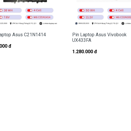
hay có dấu hiệu tẩy xóa
.
ng Cho Pin Laptop Asus FX505DU
laptop Asus C21N1414
Pin Laptop Asus Vivobook
UX433FA
000 đ
laptop Asus
FX505DU
chất lượng tốt.
1.280.000 đ
trên hết
:
ớc khi giao tới tận tay của quí khách.
ông hài lòng.
ch Vụ Cho Pin Asus
CM ( Free Ship )