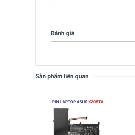
( Pin Oem pin thay thế của xưở
Pin laptop
Asus
Gaming TUF F
( Pin Zin này là pin xách tay
Đánh giá
Bảo Hàn
Sản phẩm liên quan
Chế độ bảo hành cho Pin
Asus FX5
* 1 đổi 1 trong thời gian bảo hành v
- Trong thời gian sài làm việc nếu pin 
pin Asus độ chai quá 70%) chúng tôi x
* Các trường hợp không được bảo h
- Pin Asus bị rơi vỡ không còn nguyên 
- Pin Asus bị ngập nước.