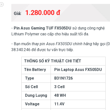
1.280.000 đ
Giá:
-
Pin Asus Gaming TUF FX505DU
sử dung công nghệ
Lithium Polymer cao cấp cho hiệu suất tối đa.
- Bạn muốn
thay pin Asus FX505DU chính hãng
hãy gọi (
38.340.246 để được tư vấn trực tiếp.
THÔNG SỐ KỸ THUẬT CHI TIẾT
Tên Battery
Pin Laptop Asus
FX505DU
Type
B31N1726
Số Cell
3 Cell
Dung Lượng
48 WH
Voltage
11.4V