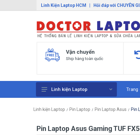
Linh Kiện Laptop HCM
|
Hỏi đáp với CHUYÊN G
Vận chuyển
Ship hàng toàn quốc
Trang
Linh kiện Laptop
Pin Laptop
Linh kiện Laptop
Pin Laptop
Pin Laptop Asus
Pin 
Sạc Laptop
Bàn Phím Laptop
Pin Laptop Asus Gaming TUF FX
Linh Kiện Macbook