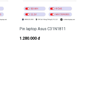
Pin laptop Asus C31N1811
Pin Laptop 
16X OLED 
1.280.000 đ
1.980.000 đ