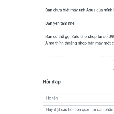
Bạn chưa biết máy tính Asus của mình
Bạn yên tâm nhé.
Bạn có thể gọi Zalo cho shop tai số 0
À mà thỉnh thoảng shop bận máy một chú
Giá Pin Laptop Asus
FX5
Trên thị trường thì có nhiều loại pi
Hỏi đáp
béo beo giá thật rẻ củng có. Có nơi bán
Riêng shop Doctorlaptop chỉ có đúng
Pin Asus Gaming TUF
FX505DU