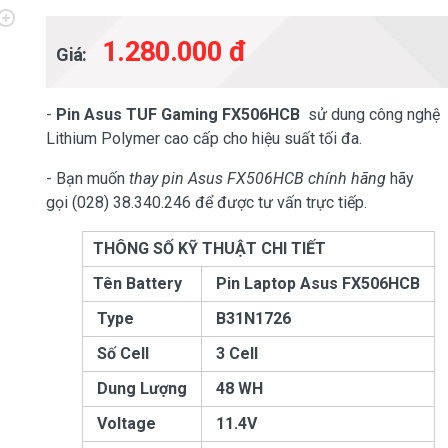
1.280.000 đ
Giá:
-
Pin Asus TUF Gaming FX506HCB
sử dung công nghệ
Lithium Polymer cao cấp cho hiệu suất tối đa.
- Bạn muốn
thay pin Asus FX506HCB chính hãng
hãy
gọi (028) 38.340.246 để được tư vấn trực tiếp.
THÔNG SỐ KỸ THUẬT CHI TIẾT
Tên Battery
Pin Laptop Asus
FX506HCB
Type
B31N1726
Số Cell
3 Cell
Dung Lượng
48 WH
Voltage
11.4V