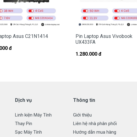
hay có dấu hiệu tẩy xóa
.
ng Cho Pin Laptop Asus FX506HCB
laptop Asus C21N1414
Pin Laptop Asus Vivobook
UX433FA
000 đ
laptop Asus
FX506HCB
chất lượng tốt.
1.280.000 đ
trên hết
:
ớc khi giao tới tận tay của quí khách.
ông hài lòng.
Dịch vụ
Thông tin
ch Vụ Cho Pin Asus
Linh kiện Máy Tính
Giới thiệu
Thay Pin
Liên hệ nhà phân phối
CM ( Free Ship )
Sạc Máy Tính
Hướng dẫn mua hàng