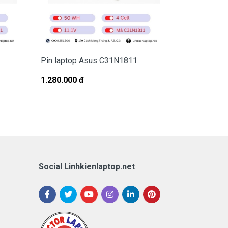
Pin laptop Asus C31N1811
Pin Laptop 
16X OLED 
1.280.000 đ
1.980.000 đ
Social Linhkienlaptop.net