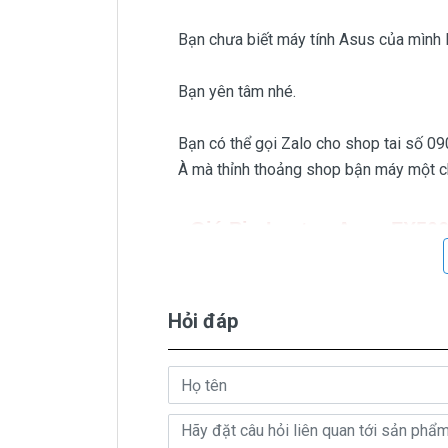
Bạn chưa biết máy tính Asus của mình
Bạn yên tâm nhé.
Bạn có thể gọi Zalo cho shop tai số 0
À mà thỉnh thoảng shop bận máy một chú
Giá Pin Laptop Asus
FX50
Trên thị trường thì có nhiều loại p
Hỏi đáp
chất lượng bèo béo beo giá thật rẻ củng
Riêng shop Doctorlaptop chỉ có đúng
Pin Asus TUF Gaming
FX506HC