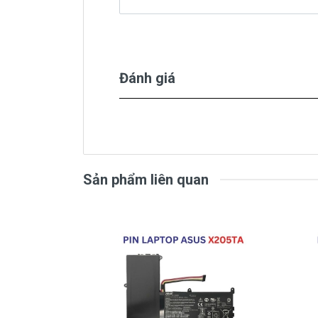
( Pin Oem pin thay thế của xưở
Pin laptop
Asus
TUF Gaming
FX
( Pin Zin này là pin xách tay
Đánh giá
Bảo Hành
Sản phẩm liên quan
Chế độ bảo hành cho Pin
Asus FX5
* 1 đổi 1 trong thời gian bảo hành v
- Trong thời gian sài làm việc nếu pin 
pin Asus độ chai quá 70%) chúng tôi x
* Các trường hợp không được bảo h
- Pin Asus bị rơi vỡ không còn nguyên 
- Pin Asus bị ngập nước.