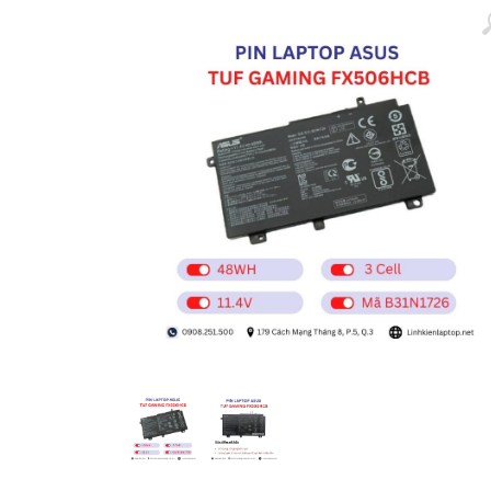
Màn hình laptop
Ổ cứng SSD laptop
Ram Máy Tính
Dịch vụ thay pin Surface chính
hãng, uy tín tại tphcm
Thay sạc Surface Pro
Thay màn hình Surface Pro
Quạt Laptop