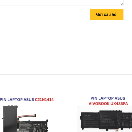
ng thứ 3 sàn xuất nhé )
Gửi câu hỏi
506HCB
chính hãng Giá bạn mua là
1280k
 về nhé )
 Cho Pin Asus FX506HCB
06HCB
ới những điều kiện như sau:
Asus có các hư hỏng nào (dung lượng giảm tụt pin quá nhiều,
in được thay mới 100% cho khách trong thời gian bảo hành.
ành:
dạng.