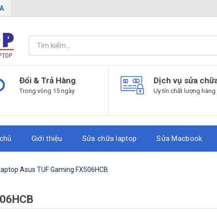
IA
Đổi & Trả Hàng
Dịch vụ sửa chữ
Trong vòng 15 ngày
Uy tín chất lượng hàng
 chủ
Giới thiệu
Sửa chữa laptop
Sửa Macbook
Laptop Asus TUF Gaming FX506HCB
X506HCB