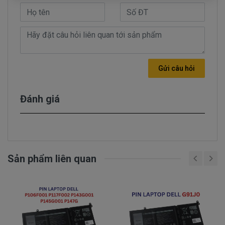
báo đầy nhưng khi sử dụng thì lại rất nhanh
hết pin.
- Tình trạng dang sử dụng được 15 phút tự
nhiên báo hết pin trong khi đó mới nạp pin 3
tiếng liên tục. pin báo đã đầy 100%. Báo pin
Gửi câu hỏi
chạy được 2 giờ.
- Nạp pin liên tục nhưng không thấy nhúc
nhích gì vẫn 45% nạp cả tiếng mà ko lên được
Đánh giá
phần trăm nào.
- Khi dang sử dụng rút dây adapter ra thì máy
tính chạy được 2 giờ. Nhưng khi tắt nhấn nút
nguồn thì máy ko lên nguồn được...
Sản phẩm liên quan
Nhận biết pin dell 271J9 hư trên
laptop như thế nào
Pin Dell Precision, Inspiron, Latitude, Vostro bị