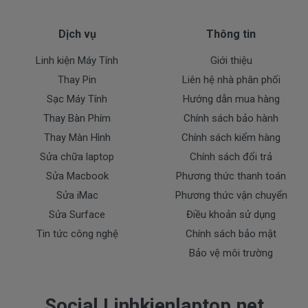
Trên thị trường thì có nhiều loại pin cho dell
Dịch vụ
Thông tin
thượng vàng hạ cám chất lượng bèo béo beo giá
thật rẻ củng có. Có nơi bán giá trên trời giá cao ngất
Linh kiện Máy Tính
Giới thiệu
ngưỡng củng có.
Thay Pin
Liên hệ nhà phân phối
Riêng shop Doctorlaptop chỉ có đúng 2 loại
Sạc Máy Tính
Hướng dẫn mua hàng
thôi nhé.
Thay Bàn Phím
Chính sách bảo hành
Thay Màn Hình
Chính sách kiểm hàng
Pin máy Dell 271J9 Oem pin thay thế
Giá
Sửa chữa laptop
Chính sách đổi trả
000k
bán là
Sửa Macbook
Phương thức thanh toán
( Pin Oem pin thay thế của xưởng thứ
Sửa iMac
Phương thức vận chuyển
3 sàn xuất nhé )
Sửa Surface
Điều khoản sử dụng
Tin tức công nghệ
Chính sách bảo mật
Pin máy Dell
chính hãng Giá bạn mua là
1280k
Bảo vệ môi trường
( Pin Zin này là pin xách tay về nhé )
Social Linhkienlaptop.net