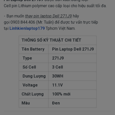
Cell pin Lithium polymer cao cấp loại cho hiệu suất tối đa.
- Bạn muốn
thay pin laptop Dell 271J9
hãy
gọi 0903.844.406 (Mr. Tuấn) để được tư vấn trực tiếp
tại
Linhkienlaptop179
Tphcm Việt Nam.
THÔNG SỐ KỸ THUẬT CHI TIẾT
Tên Battery
Pin Laptop Dell
271J9
Type
271J9
Số Cell
3 Cell
Dung Lượng
30WH
Voltage
11.1V
Chất Lượng
100% mới
Màu
Đen