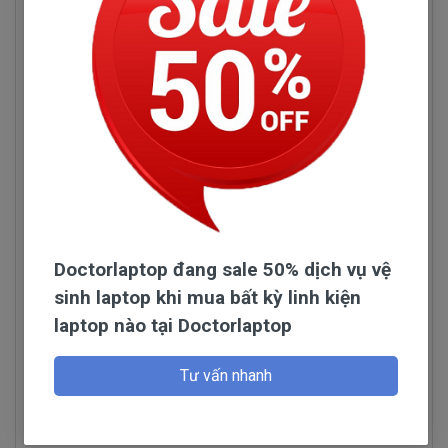
Doctorlaptop đang sale 50% dịch vụ vệ
sinh laptop khi mua bất kỳ linh kiện
Hình pin Dell 271J9
laptop nào tại Doctorlaptop
Đọc thêm
Pin Máy Tính Xách Dell 271J9 Những
Hư Hỏng Thường Gặp
Tư vấn nhanh
Hỏi đáp
Dấu hiệu biết pin máy tính xách tay dell 271J9
bị chai. mới cắm điện và một lúc pin laptop đã