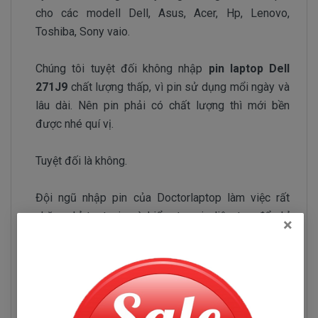
cho các modell Dell, Asus, Acer, Hp, Lenovo,
Toshiba, Sony vaio.
Chúng tôi tuyệt đối không nhập
pin laptop Dell
271J9
chất lượng thấp, vì pin sử dụng mổi ngày và
lâu dài. Nên pin phải có chất lượng thì mới bền
được nhé quí vị.
Tuyệt đối là không.
Đội ngũ nhập pin của Doctorlaptop làm việc rất
chăm chỉ test pin và kiểm tra pin liên tục để chỉ
×
tuyển chọn những nhà phân phối pin có uy tín và
chuyên sản xuất pin chất lượng tốt.