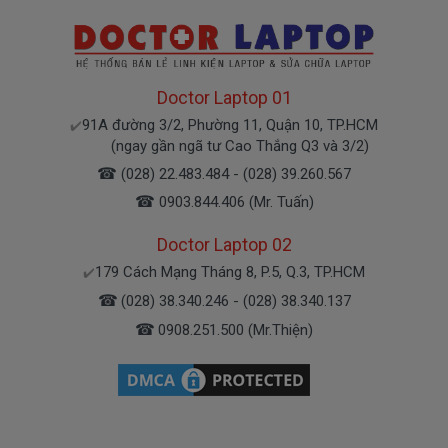
miễn phí cho các bạn nhé.
Bạn chưa biết pin này có phù hợp với laptop của
mình hay không?
Doctor Laptop 01
91A đường 3/2, Phường 11, Quận 10, TP.HCM
✔️
Bạn chưa biết máy tính Dell của mình là dòng
(ngay gần ngã tư Cao Thắng Q3 và 3/2)
Vostro, Inspiron, Latitude hay Precision?
☎
(028) 22.483.484 - (028) 39.260.567
☎
0903.844.406 (Mr. Tuấn)
Bạn yên tâm nhé.
Doctor Laptop 02
179 Cách Mạng Tháng 8, P.5, Q.3, TP.HCM
✔️
Bạn có thể gọi Zalo cho shop tai số
0903.844.406
☎
(028) 38.340.246 - (028) 38.340.137
.
(Mr. Tuấn)
À mà thỉnh thoảng shop bận máy một chút, cứ nhắn
☎
0908.251.500 (Mr.Thiện)
tin để chút Doctoplaptop gọi lại cho bạn nhé.
Giá Pin Laptop dell 271J9 mua là bao
nhiêu