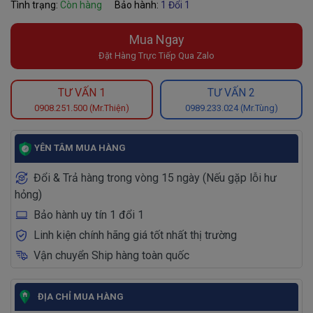
Tình trạng:
Còn hàng
Bảo hành:
1 Đổi 1
Mua Ngay
Đặt Hàng Trực Tiếp Qua Zalo
TƯ VẤN 1
TƯ VẤN 2
0908.251.500 (Mr.Thiện)
0989.233.024 (Mr.Tùng)
YÊN TÂM MUA HÀNG
Đổi & Trả hàng trong vòng 15 ngày (Nếu gặp lỗi hư
hỏng)
Bảo hành uy tín 1 đổi 1
Linh kiện chính hãng giá tốt nhất thị trường
Vận chuyển Ship hàng toàn quốc
ĐỊA CHỈ MUA HÀNG