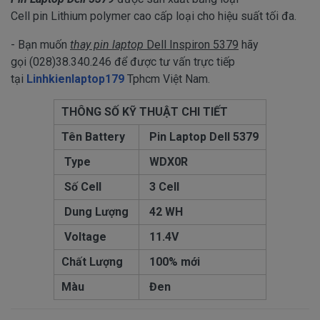
Cell pin Lithium polymer cao cấp loại cho hiệu suất tối đa.
- Bạn muốn
thay pin laptop
Dell Inspiron 5379
hãy
gọi (028)38.340.246 để được tư vấn trực tiếp
tại
Linhkienlaptop179
Tphcm Việt Nam.
THÔNG SỐ KỸ THUẬT CHI TIẾT
Tên Battery
Pin Laptop Dell 5379
Type
WDX0R
Số Cell
3 Cell
Dung Lượng
42 WH
Voltage
11.4V
Chất Lượng
100% mới
Màu
Đen