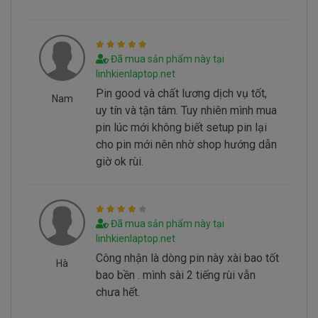
==> Pin sẻ bị hư
- Nguyên nhân do chúng ta sài không đúng
cách dẫn đến pin bị hư… Không đúng cách là như
Đã mua sản phẩm này tại
thế nào.
linhkienlaptop.net
Pin good và chất lương dịch vụ tốt,
Nam
Sử Dung Pin Như Thế Nào Mới Đúng ===>
Click
uy tín và tận tâm. Tuy nhiên mình mua
pin lúc mới không biết setup pin lại
Here
cho pin mới nên nhờ shop hướng dẫn
giờ ok rùi.
Mua pin Laptop dell
Inspiron 5379
ở
đâu tại tphcm
Đã mua sản phẩm này tại
Tai tphcm nếu pin của các bạn bị hư, các bạn
linhkienlaptop.net
có thể đến Doctorlaptop Tại Tphcm để mua.
Công nhận là dòng pin này xài bao tốt
Hà
- Doctorlaptop có đội người kiểm tra và thay
bao bền . mình sài 2 tiếng rùi vẫn
miễn phí cho các bạn nhé.
chưa hết.