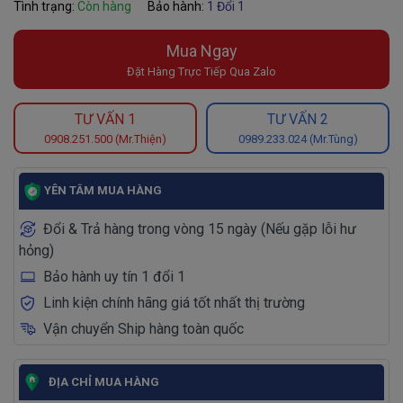
Tình trạng:
Còn hàng
Bảo hành:
1 Đổi 1
Mua Ngay
Đặt Hàng Trực Tiếp Qua Zalo
TƯ VẤN 1
TƯ VẤN 2
0908.251.500 (Mr.Thiện)
0989.233.024 (Mr.Tùng)
YÊN TÂM MUA HÀNG
Đổi & Trả hàng trong vòng 15 ngày (Nếu gặp lỗi hư
hỏng)
Bảo hành uy tín 1 đổi 1
Linh kiện chính hãng giá tốt nhất thị trường
Vận chuyển Ship hàng toàn quốc
ĐỊA CHỈ MUA HÀNG