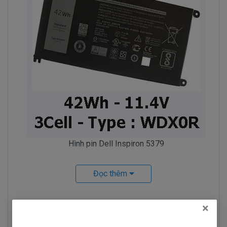
Hình pin Dell Inspiron 5379
Pin Máy Tính Xách Dell Inspiron 5379
Đọc thêm
Những Hư Hỏng Thường Gặp
Dấu hiệu biết pin máy tính xách tay dell
Hỏi đáp
×
Inspiron 5379 bị chai. mới cắm điện và một