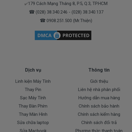
179 Cách Mạng Tháng 8, P.5, Q.3, TP.HCM
✔️
Doctorlaptop cam kết chỉ nhập pin chất lượng
☎
(028) 38.340.246 - (028) 38.340.137
tốt.
☎
0908.251.500 (Mr.Thiện)
* Chúng tôi luôn đặt chất lượng lên hàng đầu
:
- Pin chất lượng cao hoàn hảo nhất.
- Cam kết quí khách sẻ 100% hài lòng
- Pin đã được kiểm tra test kỹ lưỡng trước khi giao
tới tận tay của quí khách.
- Cam kết được đổi trả khi quí khách không hài lòng.
Dịch vụ
Thông tin
Dịch Vụ Cho Pin Dell
Linh kiện Máy Tính
Giới thiệu
+ Giao pin tận nhà trong nội thành TP.HCM ( Free
Thay Pin
Liên hệ nhà phân phối
Ship )
Sạc Máy Tính
Hướng dẫn mua hàng
+ Hỗ trợ 50% chi phí vận chuyển đối với khách ở các
Thay Bàn Phím
Chính sách bảo hành
tỉnh ngoài tphcm.
Thay Màn Hình
Chính sách kiểm hàng
Thanh toán cho pin dell
Sửa chữa laptop
Chính sách đổi trả
Sửa Macbook
Phương thức thanh toán