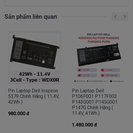
Bạn chưa biết pin này có phù hợp với laptop của
mình hay không?
Sản phẩm liên quan
Bạn chưa biết máy tính Dell của mình là dòng
Vostro, Inspiron, Latitude hay Precision?
Bạn yên tâm nhé.
Bạn có thể gọi Zalo cho shop tai số 0908251500.
À mà thỉnh thoảng shop bận máy một chút, cứ nhắn
tin để chút Doctoplaptop gọi lại cho bạn nhé.
Pin Laptop Dell Inspiron
Pin Laptop Dell
Giá Pin Laptop dell 5379 mua là bao
5379 Chính Hãng ( 11.4V,
P106F001 P117F002
42Wh )
P143G001 P145G001
nhiêu
P147G Chính Hãng (
11.4V, 41Wh )
980.000 đ
Trên thị trường thì có nhiều loại pin cho dell
thượng vàng hạ cám chất lượng bèo béo beo giá
1.480.000 đ
thật rẻ củng có. Có nơi bán giá trên trời giá cao ngất