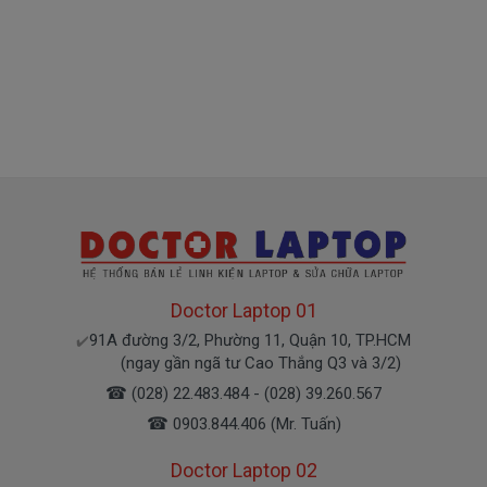
Chế độ bảo hành cho Pin Dell
* 1 đổi 1 trong thời gian bảo hành với những
điều kiện như sau:
- Trong thời gian sài làm việc nếu pin Dell có các hư
hỏng nào (dung lượng giảm tụt pin quá nhiều, pin
Dell độ chai quá 70%) chúng tôi xin được thay mới
100% cho khách trong thời gian bảo hành.
* Các trường hợp không được bảo hành:
- Pin Dell bị rơi vỡ không còn nguyên dạng.
- Pin Dell bị ngập nước.
Doctor Laptop 01
- Tem niêm phong dán trên pin bị rách hay có dấu
91A đường 3/2, Phường 11, Quận 10, TP.HCM
✔️
hiệu tẩy xóa
(ngay gần ngã tư Cao Thắng Q3 và 3/2)
- Tem bảo hành không còn nguyên vẹn.
☎
(028) 22.483.484 - (028) 39.260.567
Cam Kết Chất Lượng Pin Cho Máy
☎
0903.844.406 (Mr. Tuấn)
Dell
5379
Doctor Laptop 02