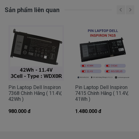
Here
Sản phẩm liên quan
Mua pin Laptop dell
Inspiron 7368
ở
đâu tại tphcm
Tai tphcm nếu pin của các bạn bị hư, các bạn
có thể đến Doctorlaptop Tại Tphcm để mua.
- Doctorlaptop có đội người kiểm tra và thay
miễn phí cho các bạn nhé.
Pin Laptop Dell Inspiron
Pin Laptop Dell Inspiron
Bạn chưa biết pin này có phù hợp với laptop của
7368 Chính Hãng ( 11.4V,
7415 Chính Hãng ( 11.4V,
mình hay không?
42Wh )
41Wh )
980.000 đ
1.480.000 đ
Bạn chưa biết máy tính Dell của mình là dòng
Vostro, Inspiron, Latitude hay Precision?
Bạn yên tâm nhé.