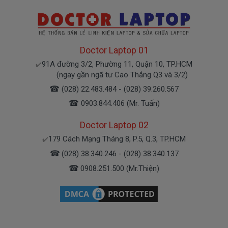
Bạn có thể gọi Zalo cho shop tai số 0908251500.
À mà thỉnh thoảng shop bận máy một chút, cứ nhắn
tin để chút Doctoplaptop gọi lại cho bạn nhé.
Doctor Laptop 01
91A đường 3/2, Phường 11, Quận 10, TP.HCM
✔️
(ngay gần ngã tư Cao Thắng Q3 và 3/2)
Giá Pin Laptop dell 7368 mua là bao
☎
(028) 22.483.484 - (028) 39.260.567
nhiêu
☎
0903.844.406 (Mr. Tuấn)
Trên thị trường thì có nhiều loại pin cho dell
thượng vàng hạ cám chất lượng bèo béo beo giá
Doctor Laptop 02
thật rẻ củng có. Có nơi bán giá trên trời giá cao ngất
179 Cách Mạng Tháng 8, P.5, Q.3, TP.HCM
✔️
ngưỡng củng có.
☎
(028) 38.340.246 - (028) 38.340.137
Riêng shop Doctorlaptop chỉ có đúng 2 loại
☎
0908.251.500 (Mr.Thiện)
thôi nhé.
Pin máy Dell Inspiron
Oem pin thay thế
Giá
000k
bán là