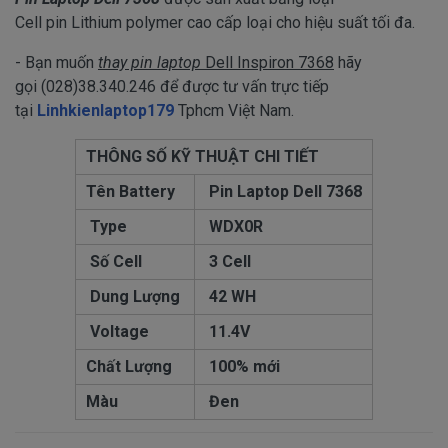
Cell pin Lithium polymer cao cấp loại cho hiệu suất tối đa.
- Bạn muốn
thay pin laptop
Dell Inspiron 7368
hãy
gọi (028)38.340.246 để được tư vấn trực tiếp
tại
Linhkienlaptop179
Tphcm Việt Nam.
THÔNG SỐ KỸ THUẬT CHI TIẾT
Tên Battery
Pin Laptop Dell 7368
Type
WDX0R
Số Cell
3 Cell
Dung Lượng
42 WH
Voltage
11.4V
Chất Lượng
100% mới
Màu
Đen