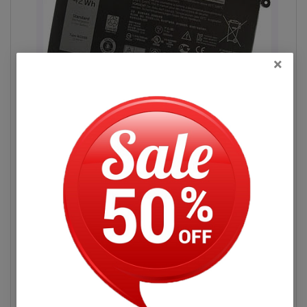
×
Hình pin Dell Inspiron 7368
Pin Máy Tính Xách Dell Inspiron 7368
Những Hư Hỏng Thường Gặp
Đọc thêm
Dấu hiệu biết pin máy tính xách tay dell
Inspiron 7368 bị chai. mới cắm điện và một
Hỏi đáp
lúc pin laptop đã báo đầy nhưng khi sử