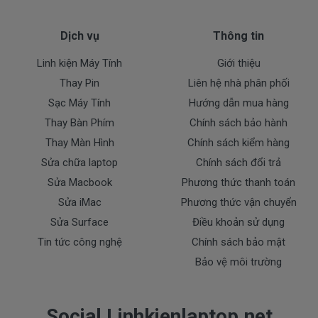
( Pin Oem pin thay thế của xưởng thứ
3 sàn xuất nhé )
Dịch vụ
Thông tin
Linh kiện Máy Tính
Giới thiệu
Pin máy Dell
chính hãng Giá bạn mua là
980k
Thay Pin
Liên hệ nhà phân phối
( Pin Zin này là pin xách tay về nhé )
Sạc Máy Tính
Hướng dẫn mua hàng
Thay Bàn Phím
Chính sách bảo hành
Bảo Hành Cho Pin Máy Tính Dell
Thay Màn Hình
Chính sách kiểm hàng
7368
Sửa chữa laptop
Chính sách đổi trả
Sửa Macbook
Phương thức thanh toán
Sửa iMac
Phương thức vận chuyển
Chế độ bảo hành cho Pin Dell
Sửa Surface
Điều khoản sử dụng
* 1 đổi 1 trong thời gian bảo hành với những
điều kiện như sau:
Tin tức công nghệ
Chính sách bảo mật
- Trong thời gian sài làm việc nếu pin Dell có các hư
Bảo vệ môi trường
hỏng nào (dung lượng giảm tụt pin quá nhiều, pin
Dell độ chai quá 70%) chúng tôi xin được thay mới
Social Linhkienlaptop.net
100% cho khách trong thời gian bảo hành.