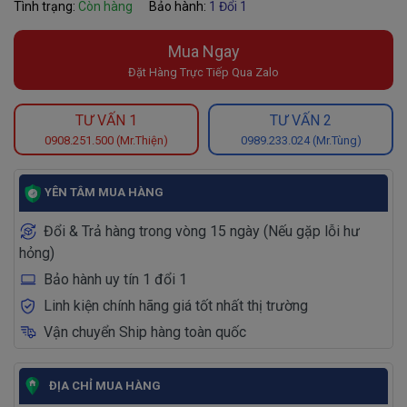
Tình trạng:
Còn hàng
Bảo hành:
1 Đổi 1
Mua Ngay
Đặt Hàng Trực Tiếp Qua Zalo
TƯ VẤN 1
TƯ VẤN 2
0908.251.500 (Mr.Thiện)
0989.233.024 (Mr.Tùng)
YÊN TÂM MUA HÀNG
Đổi & Trả hàng trong vòng 15 ngày (Nếu gặp lỗi hư
hỏng)
Bảo hành uy tín 1 đổi 1
Linh kiện chính hãng giá tốt nhất thị trường
Vận chuyển Ship hàng toàn quốc
ĐỊA CHỈ MUA HÀNG