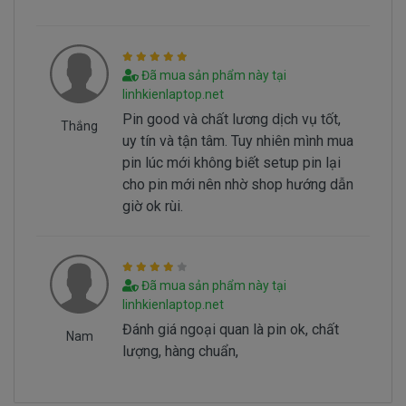
Đã mua sản phẩm này tại
linhkienlaptop.net
Hình nhận biết pin dell Inspiron 7368 bi hư
Pin good và chất lương dịch vụ tốt,
Thắng
uy tín và tận tâm. Tuy nhiên mình mua
Batery Dell Inspiron 7368 tai sao hư
pin lúc mới không biết setup pin lại
Battery dell Inspiron 7368 bị hư tại sao nó hư,
cho pin mới nên nhờ shop hướng dẫn
có 2 nguyên nhân sau đây.
giờ ok rùi.
- Pin có vòng đời của nó thông thường sau
1000 lần nạp xả thì pin dell sẻ giảm tuổi thọ pin
==> Pin sẻ bị hư
Đã mua sản phẩm này tại
- Nguyên nhân do chúng ta sài không đúng
linhkienlaptop.net
cách dẫn đến pin bị hư… Không đúng cách là như
Đánh giá ngoại quan là pin ok, chất
Nam
thế nào.
lượng, hàng chuẩn,
Sử Dung Pin Như Thế Nào Mới Đúng ===>
Click