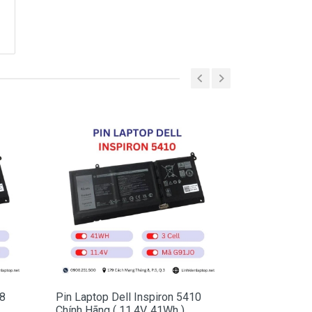
18
Pin Laptop Dell Inspiron 5410
Pin Laptop D
Chính Hãng ( 11.4V, 41Wh )
Chính Hãng (