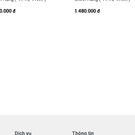
 đúng cách dẫn đến pin bị hư… Không đúng cách là như thế
0.000 đ
1.480.000 đ
 ===>
Click Here
ell
Inspiron 3580
ở đâu tại tphcm
 các bạn có thể đến Doctorlaptop Tại Tphcm để mua.
 và thay miễn phí cho các bạn nhé.
laptop của mình hay không?
à dòng Vostro, Inspiron, Latitude hay Precision?
Dịch vụ
Thông tin