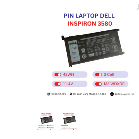
Màn hình laptop
Ổ cứng SSD laptop
Ram Máy Tính
Dịch vụ thay pin Surface chính
hãng, uy tín tại tphcm
Thay sạc Surface Pro
Thay màn hình Surface Pro
Quạt Laptop