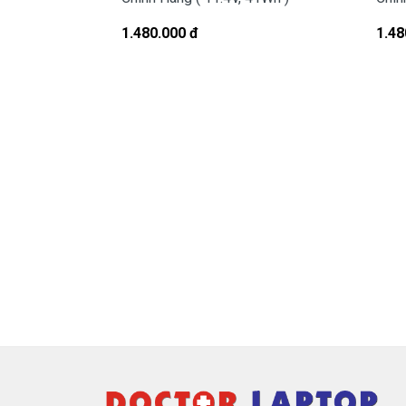
- Nguyên nhân do chúng ta sài không
1.480.000 đ
1.48
nào.
Sử Dung Pin Như Thế Nào Mới Đúng
Mua pin Laptop d
Tai tphcm nếu pin của các bạn bị hư,
- Doctorlaptop có đội người kiểm tra
Bạn chưa biết pin này có phù hợp với 
Bạn chưa biết máy tính Dell của mình l
Bạn yên tâm nhé.