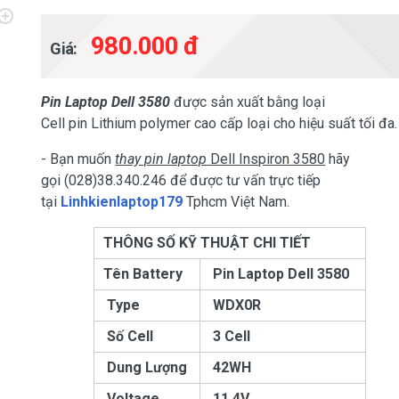
980.000 đ
Giá:
Pin Laptop Dell 3580
được sản xuất bằng loại
Cell pin Lithium polymer cao cấp loại cho hiệu suất tối đa.
- Bạn muốn
thay pin laptop
Dell Inspiron 3580
hãy
gọi (028)38.340.246 để được tư vấn trực tiếp
tại
Linhkienlaptop179
Tphcm Việt Nam.
THÔNG SỐ KỸ THUẬT CHI TIẾT
Tên Battery
Pin Laptop Dell 3580
Type
WDX0R
Số Cell
3 Cell
Dung Lượng
42WH
Voltage
11.4V