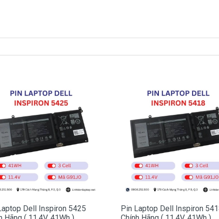
spiron 3580 hư trên laptop như thế nào
e, Vostro bị hư làm sao chúng ta nhận biết?
n 3580 bị hư
uất hiện lo go Dell sẻ có dòng thông báo pin bị hư cần thay
ểu tượng cục pin phía dưới bên tay phải nếu thấy dòng
úng ta biết pin laptop Dell của chúng ta bị hư.
in sẻ chuyển sang màu cam.
biết pin dell Inspiron 3580 bi hư
l Inspiron 3580 tai sao hư
 sao nó hư, có 2 nguyên nhân sau đây.
 sau 1000 lần nạp xả thì pin dell sẻ giảm tuổi thọ pin ==>
Laptop Dell Inspiron 5425
Pin Laptop Dell Inspiron 54
h Hãng ( 11.4V, 41Wh )
Chính Hãng ( 11.4V, 41Wh )