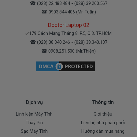
☎
(028) 22.483.484 - (028) 39.260.567
- Nguyên nhân do chúng ta sài không đúng
☎
0903.844.406 (Mr. Tuấn)
cách dẫn đến pin bị hư… Không đúng cách là như
thế nào.
Doctor Laptop 02
179 Cách Mạng Tháng 8, P.5, Q.3, TP.HCM
✔️
Sử Dung Pin Như Thế Nào Mới Đúng ===>
Click
☎
(028) 38.340.246 - (028) 38.340.137
Here
☎
0908.251.500 (Mr.Thiện)
Mua pin Laptop dell
Inspiron 5468
ở
đâu tại tphcm
Tai tphcm nếu pin của các bạn bị hư, các bạn
có thể đến Doctorlaptop Tại Tphcm để mua.
Dịch vụ
Thông tin
- Doctorlaptop có đội người kiểm tra và thay
miễn phí cho các bạn nhé.
Linh kiện Máy Tính
Giới thiệu
Thay Pin
Liên hệ nhà phân phối
Bạn chưa biết pin này có phù hợp với laptop của
Sạc Máy Tính
Hướng dẫn mua hàng
mình hay không?