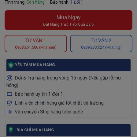
Tình trạng:
Còn hàng
Bảo hành:
1 Đổi 1
Mua Ngay
Đặt Hàng Trực Tiếp Qua Zalo
TƯ VẤN 1
TƯ VẤN 2
0908.251.500 (Mr.Thiện)
0989.233.024 (Mr.Tùng)
YÊN TÂM MUA HÀNG
Đổi & Trả hàng trong vòng 15 ngày (Nếu gặp lỗi hư
hỏng)
Bảo hành uy tín 1 đổi 1
Linh kiện chính hãng giá tốt nhất thị trường
Vận chuyển Ship hàng toàn quốc
ĐỊA CHỈ MUA HÀNG