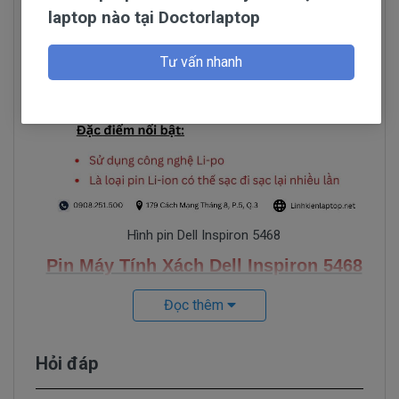
laptop nào tại Doctorlaptop
Tư vấn nhanh
Hình pin Dell Inspiron 5468
Pin Máy Tính Xách Dell Inspiron 5468
Những Hư Hỏng Thường Gặp
Đọc thêm
Dấu hiệu biết pin máy tính xách tay dell
Inspiron 5468 bị chai. mới cắm điện và một
Hỏi đáp
lúc pin laptop đã báo đầy nhưng khi sử
dụng thì lại rất nhanh hết pin.