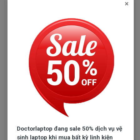
×
Hp, Lenovo, Toshiba, Sony vaio.
Chúng tôi tuyệt đối không nhập
pin laptop Dell
5468
chất lượng thấp, vì pin sử dụng mổi ngày và
lâu dài. Nên pin phải có chất lượng thì mới bền
được nhé quí vị.
Tuyệt đối là không.
Đội ngũ nhập pin của Doctorlaptop làm việc rất
chăm chỉ test pin và kiểm tra pin liên tục để chỉ
tuyển chọn những nhà phân phối pin có uy tín và
chuyên sản xuất pin chất lượng tốt.
Doctorlaptop đang sale 50% dịch vụ vệ
sinh laptop khi mua bất kỳ linh kiện