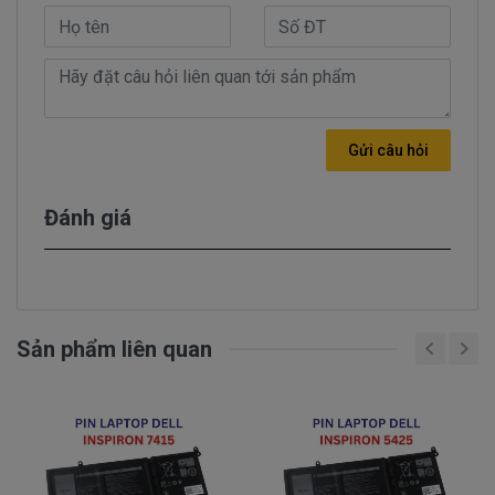
- Tình trạng dang sử dụng được 15 phút tự
nhiên báo hết pin trong khi đó mới nạp pin 3
tiếng liên tục. pin báo đã đầy 100%. Báo pin
chạy được 2 giờ.
- Nạp pin liên tục nhưng không thấy nhúc
Gửi câu hỏi
nhích gì vẫn 45% nạp cả tiếng mà ko lên được
phần trăm nào.
- Khi dang sử dụng rút dây adapter ra thì máy
Đánh giá
tính chạy được 2 giờ. Nhưng khi tắt nhấn nút
nguồn thì máy ko lên nguồn được...
Sản phẩm liên quan
Nhận biết pin dell Inspiron 5468 hư
trên laptop như thế nào
Pin Dell Precision, Inspiron, Latitude, Vostro bị
hư làm sao chúng ta nhận biết?
Có 3 cách để nhận biết pin dell Inspiron 5468 bị hư