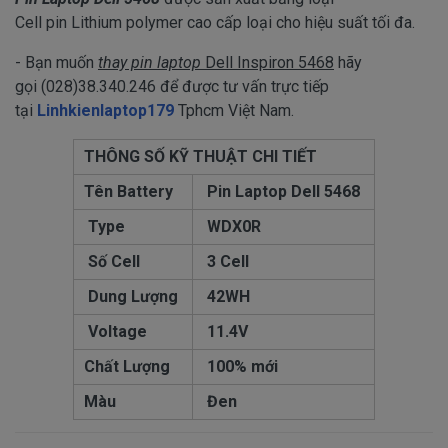
Cell pin Lithium polymer cao cấp loại cho hiệu suất tối đa.
- Bạn muốn
thay pin laptop
Dell Inspiron 5468
hãy
gọi (028)38.340.246 để được tư vấn trực tiếp
tại
Linhkienlaptop179
Tphcm Việt Nam.
THÔNG SỐ KỸ THUẬT CHI TIẾT
Tên Battery
Pin Laptop Dell 5468
Type
WDX0R
Số Cell
3 Cell
Dung Lượng
42WH
Voltage
11.4V
Chất Lượng
100% mới
Màu
Đen