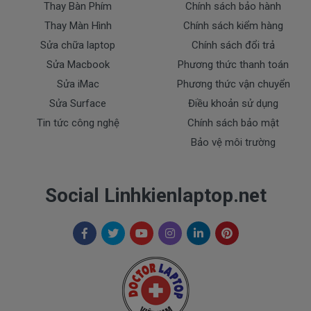
Thay Bàn Phím
Chính sách bảo hành
Thay Màn Hình
Chính sách kiểm hàng
Bạn chưa biết máy tính Dell của mình là dòng
Sửa chữa laptop
Chính sách đổi trả
Vostro, Inspiron, Latitude hay Precision?
Sửa Macbook
Phương thức thanh toán
Sửa iMac
Phương thức vận chuyển
Bạn yên tâm nhé.
Sửa Surface
Điều khoản sử dụng
Tin tức công nghệ
Chính sách bảo mật
Bạn có thể gọi Zalo cho shop tai số 0908251500.
Bảo vệ môi trường
À mà thỉnh thoảng shop bận máy một chút, cứ nhắn
tin để chút Doctoplaptop gọi lại cho bạn nhé.
Social Linhkienlaptop.net
Giá Pin Laptop dell 5468 mua là bao
nhiêu
Trên thị trường thì có nhiều loại pin cho dell
thượng vàng hạ cám chất lượng bèo béo beo giá
thật rẻ củng có. Có nơi bán giá trên trời giá cao ngất
ngưỡng củng có.