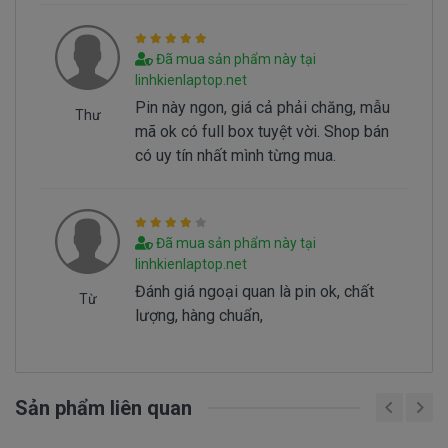
cách dẫn đến pin bị hư… Không đúng cách là như
thế nào.
Đã mua sản phẩm này tại
linhkienlaptop.net
Sử Dung Pin Như Thế Nào Mới Đúng ===>
Click
Pin này ngon, giá cả phải chăng, mẫu
Thư
Here
mã ok có full box tuyệt vời. Shop bán
có uy tín nhất mình từng mua.
Mua pin Laptop dell
Inspiron 5557
ở
đâu tại tphcm
Đã mua sản phẩm này tại
Tai tphcm nếu pin của các bạn bị hư, các bạn
linhkienlaptop.net
có thể đến Doctorlaptop Tại Tphcm để mua.
Đánh giá ngoại quan là pin ok, chất
Từ
- Doctorlaptop có đội người kiểm tra và thay
lượng, hàng chuẩn,
miễn phí cho các bạn nhé.
Bạn chưa biết pin này có phù hợp với laptop của
Sản phẩm liên quan
mình hay không?