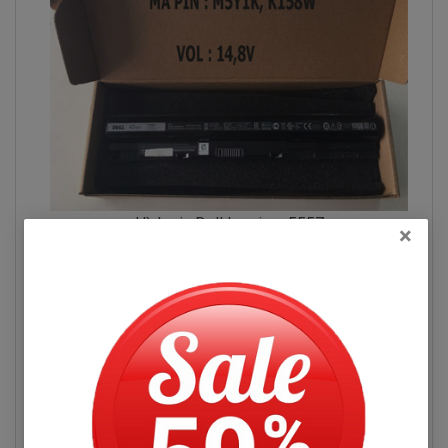
Hình pin Dell Inspiron 5557
×
Pin Máy Tính Xách Dell Inspiron 5557
Những Hư Hỏng Thường Gặp
Dấu hiệu biết pin máy tính xách tay dell
Đọc thêm
Inspiron 5557 bị chai. mới cắm điện và một
lúc pin laptop đã báo đầy nhưng khi sử
Hỏi đáp
dụng thì lại rất nhanh hết pin.
- Tình trạng dang sử dụng được 15 phút tự