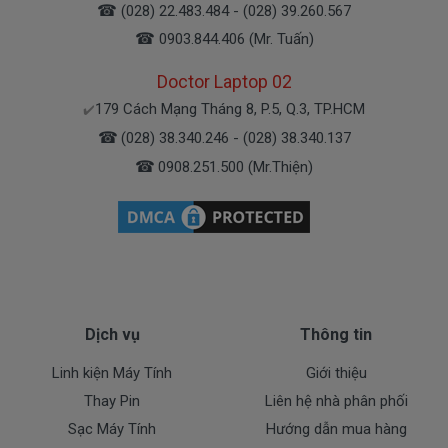
điều kiện như sau:
☎
(028) 22.483.484 - (028) 39.260.567
- Trong thời gian sài làm việc nếu pin Dell có các hư
☎
0903.844.406 (Mr. Tuấn)
hỏng nào (dung lượng giảm tụt pin quá nhiều, pin
Doctor Laptop 02
Dell độ chai quá 70%) chúng tôi xin được thay mới
100% cho khách trong thời gian bảo hành.
179 Cách Mạng Tháng 8, P.5, Q.3, TP.HCM
✔️
☎
(028) 38.340.246 - (028) 38.340.137
* Các trường hợp không được bảo hành:
☎
0908.251.500 (Mr.Thiện)
- Pin Dell bị rơi vỡ không còn nguyên dạng.
- Pin Dell bị ngập nước.
- Tem niêm phong dán trên pin bị rách hay có dấu
hiệu tẩy xóa
- Tem bảo hành không còn nguyên vẹn.
Cam Kết Chất Lượng Pin Cho Máy
Dịch vụ
Thông tin
Dell
5557
Linh kiện Máy Tính
Giới thiệu
Thay Pin
Liên hệ nhà phân phối
Doctorlaptop cam kết chỉ nhập pin chất lượng
Sạc Máy Tính
Hướng dẫn mua hàng
tốt.