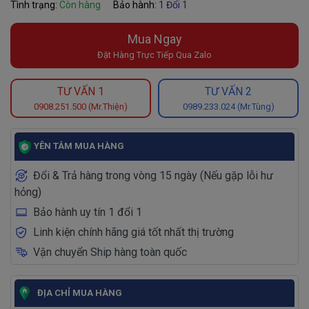
Tình trạng:
Còn hàng
Bảo hành:
1 Đổi 1
Mua Ngay
Đặt Hàng Trực Tiếp Qua Zalo
TƯ VẤN 1
TƯ VẤN 2
0908.251.500 (Mr.Thiện)
0989.233.024 (Mr.Tùng)
YÊN TÂM MUA HÀNG
Đổi & Trả hàng trong vòng 15 ngày (Nếu gặp lỗi hư
hỏng)
Bảo hành uy tín 1 đổi 1
Linh kiện chính hãng giá tốt nhất thị trường
Vận chuyển Ship hàng toàn quốc
ĐỊA CHỈ MUA HÀNG