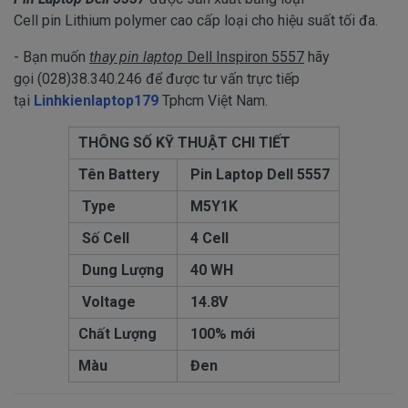
Cell pin Lithium polymer cao cấp loại cho hiệu suất tối đa.
- Bạn muốn
thay pin laptop
Dell Inspiron 5557
hãy
gọi (028)38.340.246 để được tư vấn trực tiếp
tại
Linhkienlaptop179
Tphcm Việt Nam.
THÔNG SỐ KỸ THUẬT CHI TIẾT
Tên Battery
Pin Laptop Dell 5557
Type
M5Y1K
Số Cell
4 Cell
Dung Lượng
40 WH
Voltage
14.8V
Chất Lượng
100% mới
Màu
Đen