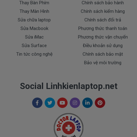
Thay Bàn Phím
Chính sách bảo hành
* Chúng tôi luôn đặt chất lượng lên hàng đầu
:
Thay Màn Hình
Chính sách kiểm hàng
- Pin chất lượng cao hoàn hảo nhất.
Sửa chữa laptop
Chính sách đổi trả
- Cam kết quí khách sẻ 100% hài lòng
- Pin đã được kiểm tra test kỹ lưỡng trước khi giao
Sửa Macbook
Phương thức thanh toán
tới tận tay của quí khách.
Sửa iMac
Phương thức vận chuyển
- Cam kết được đổi trả khi quí khách không hài lòng.
Sửa Surface
Điều khoản sử dụng
Tin tức công nghệ
Chính sách bảo mật
Dịch Vụ Cho Pin Dell
Bảo vệ môi trường
+ Giao pin tận nhà trong nội thành TP.HCM ( Free
Ship )
Social Linhkienlaptop.net
+ Hỗ trợ 50% chi phí vận chuyển đối với khách ở các
tỉnh ngoài tphcm.
Thanh toán cho pin dell
1. Thanh toán trực tiếp tại văn phòng Cty
DOCTORLAPTOP TẠI TP.HCM