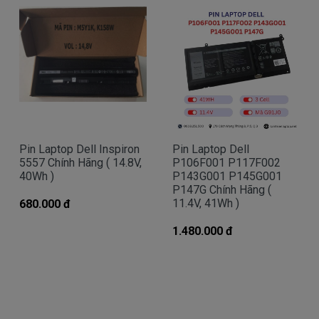
Bạn chưa biết máy tính Dell của mình là dòng
Vostro, Inspiron, Latitude hay Precision?
Bạn yên tâm nhé.
Bạn có thể gọi Zalo cho shop tai số 0908251500.
À mà thỉnh thoảng shop bận máy một chút, cứ nhắn
tin để chút Doctoplaptop gọi lại cho bạn nhé.
Pin Laptop Dell Inspiron
Pin Laptop Dell
5557 Chính Hãng ( 14.8V,
P106F001 P117F002
40Wh )
P143G001 P145G001
Giá Pin Laptop dell 5557 mua là bao
P147G Chính Hãng (
11.4V, 41Wh )
680.000 đ
nhiêu
Trên thị trường thì có nhiều loại pin cho dell
1.480.000 đ
thượng vàng hạ cám chất lượng bèo béo beo giá
thật rẻ củng có. Có nơi bán giá trên trời giá cao ngất
ngưỡng củng có.
Riêng shop Doctorlaptop chỉ có đúng 2 loại