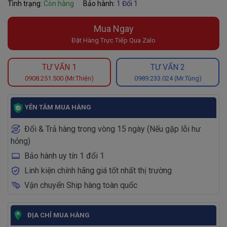
Tình trạng:
Còn hàng
Bảo hành:
1 Đổi 1
Mua Ngay
Đặt Hàng Trực Tiếp Qua Zalo
TƯ VẤN 1
TƯ VẤN 2
0908.251.500 (Mr.Thiện)
0989.233.024 (Mr.Tùng)
YÊN TÂM MUA HÀNG
Đổi & Trả hàng trong vòng 15 ngày (Nếu gặp lỗi hư
hỏng)
Bảo hành uy tín 1 đổi 1
Linh kiện chính hãng giá tốt nhất thị trường
Vận chuyển Ship hàng toàn quốc
ĐỊA CHỈ MUA HÀNG