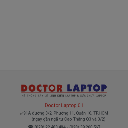
Giá Pin Laptop dell E5270 mua là bao
nhiêu
Trên thị trường thì có nhiều loại pin cho dell
thượng vàng hạ cám chất lượng bèo béo beo giá
thật rẻ củng có. Có nơi bán giá trên trời giá cao ngất
ngưỡng củng có.
Riêng shop Doctorlaptop chỉ có đúng 2 loại
thôi nhé.
Pin máy Dell Latitude Oem pin thay thế
Giá
000k
bán là
( Pin Oem pin thay thế của xưởng thứ
Doctor Laptop 01
3 sàn xuất nhé )
91A đường 3/2, Phường 11, Quận 10, TP.HCM
✔️
(ngay gần ngã tư Cao Thắng Q3 và 3/2)
Pin máy Dell
chính hãng Giá bạn mua là
1280k
☎
(028) 22.483.484 - (028) 39.260.567