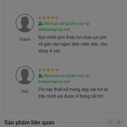
Batery Dell Latitude E5270 tai sao hư
Battery dell Latitude E5270 bị hư tại sao nó
hư, có 2 nguyên nhân sau đây.
Đã mua sản phẩm này tại
linhkienlaptop.net
- Pin có vòng đời của nó thông thường sau
Bạn mình giới thiệu tơi mua cục pin
1000 lần nạp xả thì pin dell sẻ giảm tuổi thọ pin
Thành
về gắn vào ngon lành cành đào. cho
==> Pin sẻ bị hư
shop 4 sao
- Nguyên nhân do chúng ta sài không đúng
cách dẫn đến pin bị hư… Không đúng cách là như
thế nào.
Đã mua sản phẩm này tại
linhkienlaptop.net
Sử Dung Pin Như Thế Nào Mới Đúng ===>
Click
Pin này thiết kế mỏng đẹp sài hơi bị
Here
Phố
trâu mình xài được 4 tháng rất tốt .
Mua pin Laptop dell Latitude E5270 ở
đâu tại tphcm
Sản phẩm liên quan