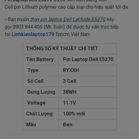
Cell pin Lithium polymer cao cấp loại cho hiệu suất tối đa.
- Bạn muốn
thay pin laptop Dell Latitude E5270
hãy
gọi 0903.844.406 (Mr. Tuấn) để được tư vấn trực tiếp
tại
Linhkienlaptop179
Tphcm Việt Nam.
THÔNG SỐ KỸ THUẬT CHI TIẾT
Tên Battery
Pin Laptop Dell E5270
Type
RYXXH
Số Cell
3 Cell
Dung Lượng
38WH
Voltage
11.1V
Chất Lượng
100% mới
Màu
Đen