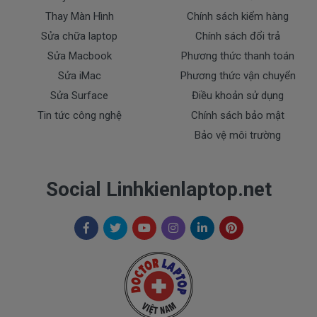
- Tem niêm phong dán trên pin bị rách hay có dấu
Thay Màn Hình
Chính sách kiểm hàng
hiệu tẩy xóa
Sửa chữa laptop
Chính sách đổi trả
- Tem bảo hành không còn nguyên vẹn.
Sửa Macbook
Phương thức thanh toán
Cam Kết Chất Lượng Pin Cho Máy
Sửa iMac
Phương thức vận chuyển
Dell E5270
Sửa Surface
Điều khoản sử dụng
Tin tức công nghệ
Chính sách bảo mật
Doctorlaptop cam kết chỉ nhập pin chất lượng
Bảo vệ môi trường
tốt.
* Chúng tôi luôn đặt chất lượng lên hàng đầu
:
Social Linhkienlaptop.net
- Pin chất lượng cao hoàn hảo nhất.
- Cam kết quí khách sẻ 100% hài lòng
- Pin đã được kiểm tra test kỹ lưỡng trước khi giao
tới tận tay của quí khách.
- Cam kết được đổi trả khi quí khách không hài lòng.
Dịch Vụ Cho Pin Dell