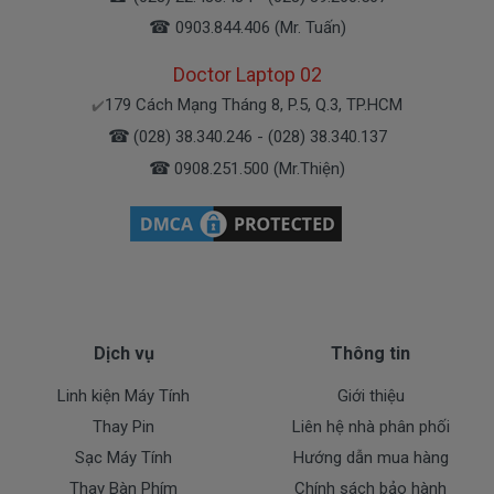
☎
0903.844.406 (Mr. Tuấn)
( Pin Zin này là pin xách tay về nhé )
Doctor Laptop 02
Bảo Hành Cho Pin Máy Tính Dell
179 Cách Mạng Tháng 8, P.5, Q.3, TP.HCM
✔️
E5270
☎
(028) 38.340.246 - (028) 38.340.137
☎
0908.251.500 (Mr.Thiện)
Chế độ bảo hành cho Pin Dell
* 1 đổi 1 trong thời gian bảo hành với những
điều kiện như sau:
- Trong thời gian sài làm việc nếu pin Dell có các hư
hỏng nào (dung lượng giảm tụt pin quá nhiều, pin
Dell độ chai quá 70%) chúng tôi xin được thay mới
Dịch vụ
Thông tin
100% cho khách trong thời gian bảo hành.
Linh kiện Máy Tính
Giới thiệu
* Các trường hợp không được bảo hành:
Thay Pin
Liên hệ nhà phân phối
- Pin Dell bị rơi vỡ không còn nguyên dạng.
Sạc Máy Tính
Hướng dẫn mua hàng
- Pin Dell bị ngập nước.
Thay Bàn Phím
Chính sách bảo hành