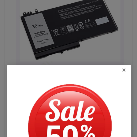
×
Hình pin Dell Latitude E5270
Đọc thêm
Pin Máy Tính Xách Dell Latitude
Hỏi đáp
E5270 Những Hư Hỏng Thường Gặp