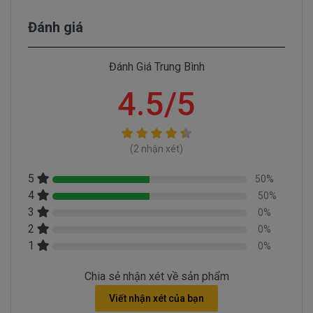
Pin Dell Precision, Inspiron, Latitude, Vostro bị
Đánh giá
hư làm sao chúng ta nhận biết?
Có 3 cách để nhận biết pin dell Latitude E5270 bị
Đánh Giá Trung Bình
hư
4.5/5
- Một là khi mở nút nguồn trước khi xuất hiện lo
go Dell sẻ có dòng thông báo pin bị hư cần thay
pin.
- Hai là chúng ta rê con chuột vào biểu tượng
(2 nhận xét)
cục pin phía dưới bên tay phải nếu thấy dòng thông
5
50%
báo “ Need replace battery” là chúng ta biết pin
4
50%
laptop Dell của chúng ta bị hư.
3
0%
- Ba là ngay đèn tín hiệu của cục pin sẻ chuyển
2
0%
sang màu cam.
1
0%
Chia sẻ nhận xét về sản phẩm
Viết nhận xét của bạn
Hình nhận biết pin dell Latitude E5270 bi hư