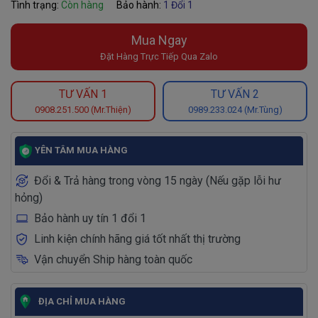
Tình trạng:
Còn hàng
Bảo hành:
1 Đổi 1
Mua Ngay
Đặt Hàng Trực Tiếp Qua Zalo
TƯ VẤN 1
TƯ VẤN 2
0908.251.500 (Mr.Thiện)
0989.233.024 (Mr.Tùng)
YÊN TÂM MUA HÀNG
Đổi & Trả hàng trong vòng 15 ngày (Nếu gặp lỗi hư
hỏng)
Bảo hành uy tín 1 đổi 1
Linh kiện chính hãng giá tốt nhất thị trường
Vận chuyển Ship hàng toàn quốc
ĐỊA CHỈ MUA HÀNG