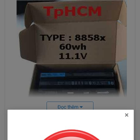
Đọc thêm
×
Hình pin Dell Latitude E5430
Hỏi đáp
Pin Máy Tính Xách Dell Latitude