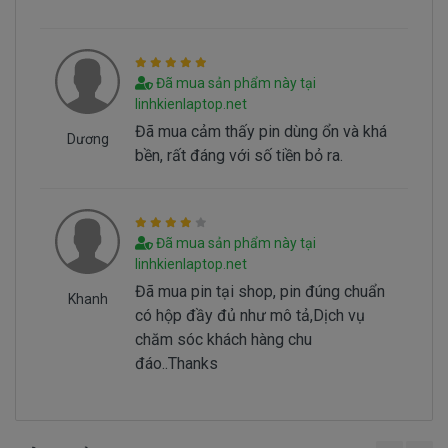
Hình nhận biết pin dell Latitude E5430 bi hư
Batery Dell Latitude E5430 tai sao hư
Battery dell Latitude E5430 bị hư tại sao nó
Đã mua sản phẩm này tại
linhkienlaptop.net
hư, có 2 nguyên nhân sau đây.
Đã mua cảm thấy pin dùng ổn và khá
- Pin có vòng đời của nó thông thường sau
Dương
bền, rất đáng với số tiền bỏ ra.
1000 lần nạp xả thì pin dell sẻ giảm tuổi thọ pin
==> Pin sẻ bị hư
- Nguyên nhân do chúng ta sài không đúng
cách dẫn đến pin bị hư… Không đúng cách là như
Đã mua sản phẩm này tại
thế nào.
linhkienlaptop.net
Đã mua pin tại shop, pin đúng chuẩn
Khanh
có hộp đầy đủ như mô tả,Dịch vụ
Sử Dung Pin Như Thế Nào Mới Đúng ===>
Click
chăm sóc khách hàng chu
Here
đáo..Thanks
Mua pin Laptop dell Latitude E5430 ở
đâu tại tphcm