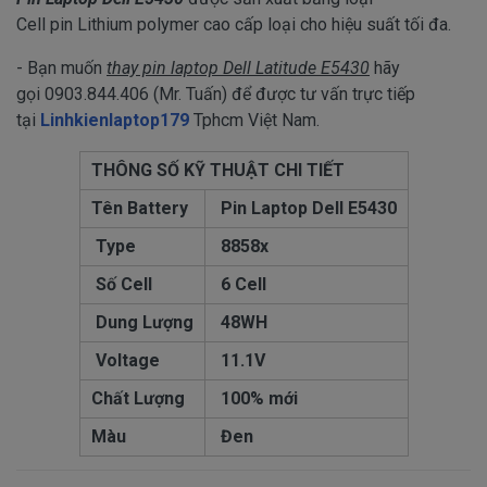
Cell pin Lithium polymer cao cấp loại cho hiệu suất tối đa.
- Bạn muốn
thay pin laptop Dell Latitude E5430
hãy
gọi 0903.844.406 (Mr. Tuấn) để được tư vấn trực tiếp
tại
Linhkienlaptop179
Tphcm Việt Nam.
THÔNG SỐ KỸ THUẬT CHI TIẾT
Tên Battery
Pin Laptop Dell E5430
Type
8858x
Số Cell
6 Cell
Dung Lượng
48WH
Voltage
11.1V
Chất Lượng
100% mới
Màu
Đen