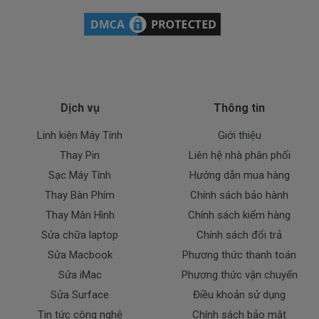
- Pin Dell bị ngập nước.
- Tem niêm phong dán trên pin bị rách hay có dấu
hiệu tẩy xóa
- Tem bảo hành không còn nguyên vẹn.
Cam Kết Chất Lượng Pin Cho Máy
Dell E5430
Dịch vụ
Thông tin
Linh kiện Máy Tính
Giới thiệu
Doctorlaptop cam kết chỉ nhập pin chất lượng
Thay Pin
Liên hệ nhà phân phối
tốt.
Sạc Máy Tính
Hướng dẫn mua hàng
* Chúng tôi luôn đặt chất lượng lên hàng đầu
:
Thay Bàn Phím
Chính sách bảo hành
- Pin chất lượng cao hoàn hảo nhất.
Thay Màn Hình
Chính sách kiểm hàng
- Cam kết quí khách sẻ 100% hài lòng
Sửa chữa laptop
Chính sách đổi trả
- Pin đã được kiểm tra test kỹ lưỡng trước khi giao
Sửa Macbook
Phương thức thanh toán
tới tận tay của quí khách.
Sửa iMac
Phương thức vận chuyển
- Cam kết được đổi trả khi quí khách không hài lòng.
Sửa Surface
Điều khoản sử dụng
Dịch Vụ Cho Pin Dell
Tin tức công nghệ
Chính sách bảo mật