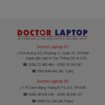
Pin máy Dell
chính hãng Giá bạn mua là
780k
( Pin Zin này là pin xách tay về nhé )
Bảo Hành Cho Pin Máy Tính Dell
E5430
Doctor Laptop 01
Chế độ bảo hành cho Pin Dell
* 1 đổi 1 trong thời gian bảo hành với những
91A đường 3/2, Phường 11, Quận 10, TP.HCM
✔️
(ngay gần ngã tư Cao Thắng Q3 và 3/2)
điều kiện như sau:
☎
(028) 22.483.484 - (028) 39.260.567
- Trong thời gian sài làm việc nếu pin Dell có các hư
☎
hỏng nào (dung lượng giảm tụt pin quá nhiều, pin
0903.844.406 (Mr. Tuấn)
Dell độ chai quá 70%) chúng tôi xin được thay mới
Doctor Laptop 02
100% cho khách trong thời gian bảo hành.
179 Cách Mạng Tháng 8, P.5, Q.3, TP.HCM
✔️
☎
(028) 38.340.246 - (028) 38.340.137
* Các trường hợp không được bảo hành:
☎
0908.251.500 (Mr.Thiện)
- Pin Dell bị rơi vỡ không còn nguyên dạng.