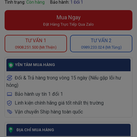
Tình trạng:
Còn hàng
Bảo hành:
1 Đổi 1
Mua Ngay
Đặt Hàng Trực Tiếp Qua Zalo
TƯ VẤN 1
TƯ VẤN 2
0908.251.500 (Mr.Thiện)
0989.233.024 (Mr.Tùng)
YÊN TÂM MUA HÀNG
Đổi & Trả hàng trong vòng 15 ngày (Nếu gặp lỗi hư
hỏng)
Bảo hành uy tín 1 đổi 1
Linh kiện chính hãng giá tốt nhất thị trường
Vận chuyển Ship hàng toàn quốc
ĐỊA CHỈ MUA HÀNG