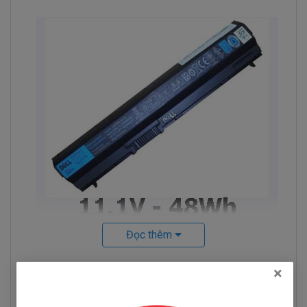
Đọc thêm
Hình pin Dell Latitude E6330
×
Hỏi đáp