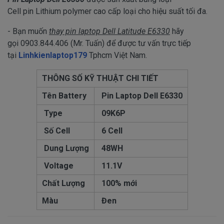
Cell pin Lithium polymer cao cấp loại cho hiệu suất tối đa.
- Bạn muốn
thay pin laptop Dell Latitude E6330
hãy
gọi 0903.844.406 (Mr. Tuấn) để được tư vấn trực tiếp
tại
Linhkienlaptop179
Tphcm Việt Nam.
THÔNG SỐ KỸ THUẬT CHI TIẾT
Tên Battery
Pin Laptop Dell E6330
Type
09K6P
Số Cell
6 Cell
Dung Lượng
48WH
Voltage
11.1V
Chất Lượng
100% mới
Màu
Đen