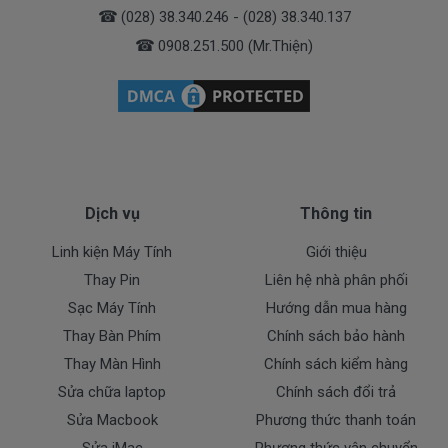
- Pin Dell bị rơi vỡ không còn nguyên dạng.
☎
(028) 38.340.246 - (028) 38.340.137
- Pin Dell bị ngập nước.
☎
0908.251.500 (Mr.Thiện)
- Tem niêm phong dán trên pin bị rách hay có dấu
hiệu tẩy xóa
- Tem bảo hành không còn nguyên vẹn.
Cam Kết Chất Lượng Pin Cho Máy
Dell
E6330
Dịch vụ
Thông tin
Doctorlaptop cam kết chỉ nhập pin chất lượng
Linh kiện Máy Tính
Giới thiệu
tốt.
Thay Pin
Liên hệ nhà phân phối
* Chúng tôi luôn đặt chất lượng lên hàng đầu
:
Sạc Máy Tính
Hướng dẫn mua hàng
- Pin chất lượng cao hoàn hảo nhất.
Thay Bàn Phím
Chính sách bảo hành
- Cam kết quí khách sẻ 100% hài lòng
Thay Màn Hình
Chính sách kiểm hàng
- Pin đã được kiểm tra test kỹ lưỡng trước khi giao
tới tận tay của quí khách.
Sửa chữa laptop
Chính sách đổi trả
- Cam kết được đổi trả khi quí khách không hài lòng.
Sửa Macbook
Phương thức thanh toán