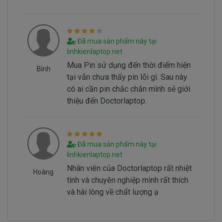
Hình nhận biết pin dell Latitude E6330 bi hư
Batery Dell Latitude E6330 tai sao hư
Đã mua sản phẩm này tại
linhkienlaptop.net
Battery dell Latitude E6330 bị hư tại sao nó
Mua Pin sử dụng đến thời điểm hiện
hư, có 2 nguyên nhân sau đây.
Bình
tại vẫn chưa thấy pin lỗi gì. Sau này
- Pin có vòng đời của nó thông thường sau
có ai cần pin chắc chắn mình sẻ giới
1000 lần nạp xả thì pin dell sẻ giảm tuổi thọ pin
thiệu đến Doctorlaptop.
==> Pin sẻ bị hư
- Nguyên nhân do chúng ta sài không đúng
cách dẫn đến pin bị hư… Không đúng cách là như
thế nào.
Đã mua sản phẩm này tại
linhkienlaptop.net
Nhân viên của Doctorlaptop rất nhiệt
Sử Dung Pin Như Thế Nào Mới Đúng ===>
Click
Hoàng
tình và chuyên nghiệp mình rất thích
Here
và hài lòng về chất lượng ạ
Mua pin Laptop dell Latitude
E6330
ở