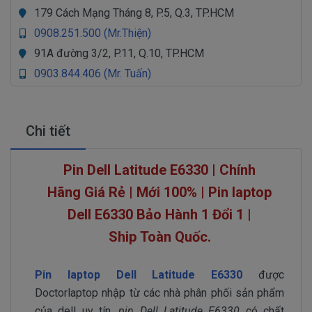
179 Cách Mạng Tháng 8, P.5, Q.3, TP.HCM
0908.251.500 (Mr.Thiện)
91A đường 3/2, P.11, Q.10, TP.HCM
0903.844.406 (Mr. Tuấn)
Chi tiết
Pin Dell Latitude E6330 | Chính
Hãng Giá Rẻ | Mới 100% | Pin laptop
Dell
E6330
Bảo Hành 1 Đổi 1 |
Ship Toàn Quốc.
Pin laptop Dell Latitude E6330
được
Doctorlaptop nhập từ các nhà phân phối sản phẩm
của dell uy tín,
pin Dell Latitude E6330
có chất