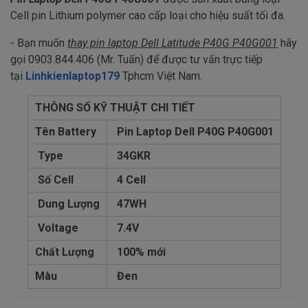
Cell pin Lithium polymer cao cấp loại cho hiệu suất tối đa.
- Bạn muốn
thay pin laptop Dell Latitude P40G P40G001
hãy
gọi 0903.844.406 (Mr. Tuấn) để được tư vấn trực tiếp
tại
Linhkienlaptop179
Tphcm Việt Nam.
THÔNG SỐ KỸ THUẬT CHI TIẾT
Tên Battery
Pin Laptop Dell P40G P40G001
Type
34GKR
Số Cell
4 Cell
Dung Lượng
47WH
Voltage
7.4V
Chất Lượng
100% mới
Màu
Đen