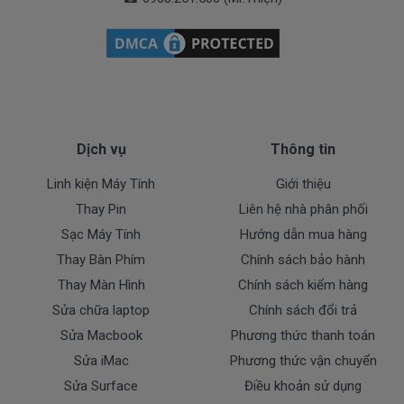
* 1 đổi 1 trong thời gian bảo hành với những
điều kiện như sau:
- Trong thời gian sài làm việc nếu pin Dell có các hư
hỏng nào (dung lượng giảm tụt pin quá nhiều, pin
Dell độ chai quá 70%) chúng tôi xin được thay mới
100% cho khách trong thời gian bảo hành.
Dịch vụ
Thông tin
* Các trường hợp không được bảo hành:
Linh kiện Máy Tính
Giới thiệu
- Pin Dell bị rơi vỡ không còn nguyên dạng.
Thay Pin
Liên hệ nhà phân phối
- Pin Dell bị ngập nước.
Sạc Máy Tính
Hướng dẫn mua hàng
- Tem niêm phong dán trên pin bị rách hay có dấu
Thay Bàn Phím
Chính sách bảo hành
hiệu tẩy xóa
Thay Màn Hình
Chính sách kiểm hàng
- Tem bảo hành không còn nguyên vẹn.
Sửa chữa laptop
Chính sách đổi trả
Cam Kết Chất Lượng Pin Cho Máy
Sửa Macbook
Phương thức thanh toán
Dell
P40G P40G001
Sửa iMac
Phương thức vận chuyển
Sửa Surface
Điều khoản sử dụng