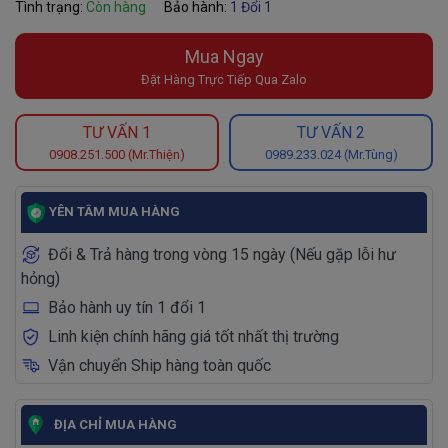
Tình trạng:
Còn hàng
Bảo hành:
1 Đổi 1
Mua Ngay
Đặt Hàng Trực Tiếp Qua Zalo
TƯ VẤN 1
TƯ VẤN 2
0908.251.500 (Mr.Thiện)
0989.233.024 (Mr.Tùng)
YÊN TÂM MUA HÀNG
Đổi & Trả hàng trong vòng 15 ngày (Nếu gặp lỗi hư
hỏng)
Bảo hành uy tín 1 đổi 1
Linh kiện chính hãng giá tốt nhất thị trường
Vận chuyển Ship hàng toàn quốc
ĐỊA CHỈ MUA HÀNG