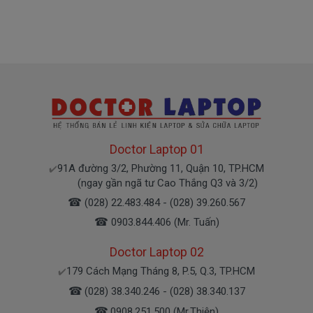
Riêng shop Doctorlaptop chỉ có đúng 2 loại
thôi nhé.
Pin máy Dell Latitude Oem pin thay thế
Giá
000k
bán là
( Pin Oem pin thay thế của xưởng thứ
3 sàn xuất nhé )
Doctor Laptop 01
91A đường 3/2, Phường 11, Quận 10, TP.HCM
✔️
Pin máy Dell
chính hãng Giá bạn mua là
980k
(ngay gần ngã tư Cao Thắng Q3 và 3/2)
☎
(028) 22.483.484 - (028) 39.260.567
( Pin Zin này là pin xách tay về nhé )
☎
0903.844.406 (Mr. Tuấn)
Bảo Hành Cho Pin Máy Tính Dell
Doctor Laptop 02
P40G P40G001
179 Cách Mạng Tháng 8, P.5, Q.3, TP.HCM
✔️
☎
(028) 38.340.246 - (028) 38.340.137
Chế độ bảo hành cho Pin Dell
☎
0908.251.500 (Mr.Thiện)