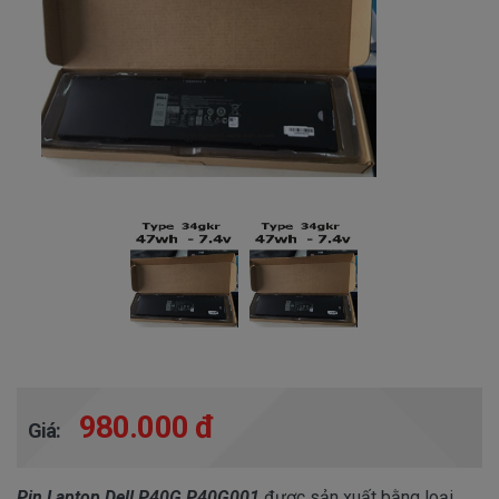
980.000 đ
Giá:
Pin Laptop Dell P40G P40G001
được sản xuất bằng loại