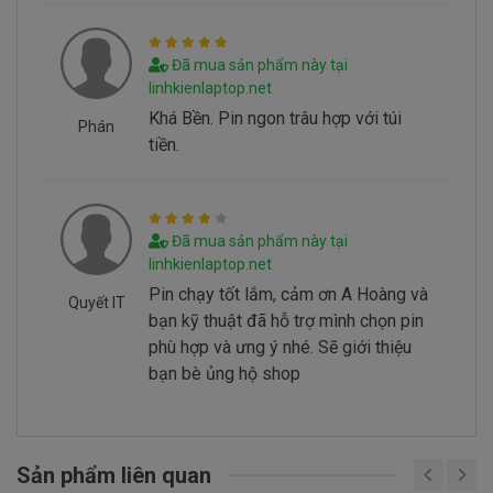
cục pin phía dưới bên tay phải nếu thấy dòng thông
báo “ Need replace battery” là chúng ta biết pin
Đã mua sản phẩm này tại
laptop Dell của chúng ta bị hư.
linhkienlaptop.net
- Ba là ngay đèn tín hiệu của cục pin sẻ chuyển
Khá Bền. Pin ngon trâu hợp với túi
sang màu cam.
Phán
tiền.
Hình nhận biết pin dell Latitude P40G
Đã mua sản phẩm này tại
P40G001 bi hư
linhkienlaptop.net
Batery Dell Latitude P40G
Pin chạy tốt lắm, cảm ơn A Hoàng và
Quyết IT
P40G001 tai sao hư
bạn kỹ thuật đã hỗ trợ mình chọn pin
phù hợp và ưng ý nhé. Sẽ giới thiệu
Battery dell Latitude P40G P40G001 bị hư tại
bạn bè ủng hộ shop
sao nó hư, có 2 nguyên nhân sau đây.
- Pin có vòng đời của nó thông thường sau
1000 lần nạp xả thì pin dell sẻ giảm tuổi thọ pin
==> Pin sẻ bị hư
Sản phẩm liên quan