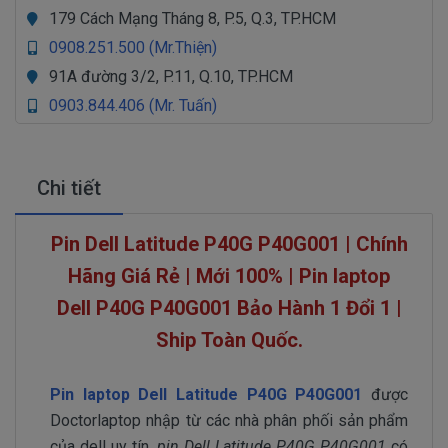
179 Cách Mạng Tháng 8, P.5, Q.3, TP.HCM
0908.251.500 (Mr.Thiện)
91A đường 3/2, P.11, Q.10, TP.HCM
0903.844.406 (Mr. Tuấn)
Chi tiết
Pin Dell Latitude P40G P40G001 | Chính
Hãng Giá Rẻ | Mới 100% | Pin laptop
Dell
P40G P40G001
Bảo Hành 1 Đổi 1 |
Ship Toàn Quốc.
Pin laptop Dell Latitude P40G P40G001
được
Doctorlaptop nhập từ các nhà phân phối sản phẩm
của dell uy tín,
pin Dell Latitude P40G P40G001
có