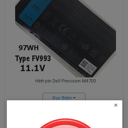
Hình pin Dell Precision M4700
Pin Máy Tính Xách Dell Precision
Đọc thêm
M4700 Những Hư Hỏng Thường Gặp
×
Dấu hiệu biết pin máy tính xách tay dell
Hỏi đáp
Precision M4700 bị chai. mới cắm điện và