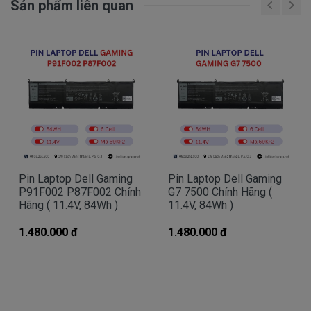
miễn phí cho các bạn nhé.
Sản phẩm liên quan
Bạn chưa biết pin này có phù hợp với laptop của
mình hay không?
Bạn chưa biết máy tính Dell của mình là dòng
Vostro, Inspiron, Latitude hay Precision?
Bạn yên tâm nhé.
Pin Laptop Dell Gaming
Pin Laptop Dell Gaming
Bạn có thể gọi Zalo cho shop tai số 0908251500.
P91F002 P87F002 Chính
G7 7500 Chính Hãng (
À mà thỉnh thoảng shop bận máy một chút, cứ nhắn
Hãng ( 11.4V, 84Wh )
11.4V, 84Wh )
tin để chút Doctoplaptop gọi lại cho bạn nhé.
1.480.000 đ
1.480.000 đ
Giá Pin Laptop dell M4700 mua là
bao nhiêu
Trên thị trường thì có nhiều loại pin cho dell