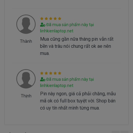
- Pin có vòng đời của nó thông thường sau
1000 lần nạp xả thì pin dell sẻ giảm tuổi thọ pin
==> Pin sẻ bị hư
Đã mua sản phẩm này tại
- Nguyên nhân do chúng ta sài không đúng
linhkienlaptop.net
cách dẫn đến pin bị hư… Không đúng cách là như
Mua cũng gần nữa tháng pin vẫn rất
Thành
thế nào.
bền và trâu nói chung rất ok ae nên
mua.
Sử Dung Pin Như Thế Nào Mới Đúng ===>
Click
Here
Đã mua sản phẩm này tại
Mua pin Laptop dell
Precision
linhkienlaptop.net
M4700
ở đâu tại tphcm
Pin này ngon, giá cả phải chăng, mẫu
Thịnh
mã ok có full box tuyệt vời. Shop bán
có uy tín nhất mình từng mua.
Tai tphcm nếu pin của các bạn bị hư, các bạn
có thể đến Doctorlaptop Tại Tphcm để mua.
- Doctorlaptop có đội người kiểm tra và thay