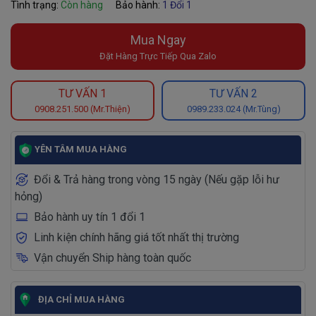
Tình trạng:
Còn hàng
Bảo hành:
1 Đổi 1
Mua Ngay
Đặt Hàng Trực Tiếp Qua Zalo
TƯ VẤN 1
TƯ VẤN 2
0908.251.500 (Mr.Thiện)
0989.233.024 (Mr.Tùng)
YÊN TÂM MUA HÀNG
Đổi & Trả hàng trong vòng 15 ngày (Nếu gặp lỗi hư
hỏng)
Bảo hành uy tín 1 đổi 1
Linh kiện chính hãng giá tốt nhất thị trường
Vận chuyển Ship hàng toàn quốc
ĐỊA CHỈ MUA HÀNG