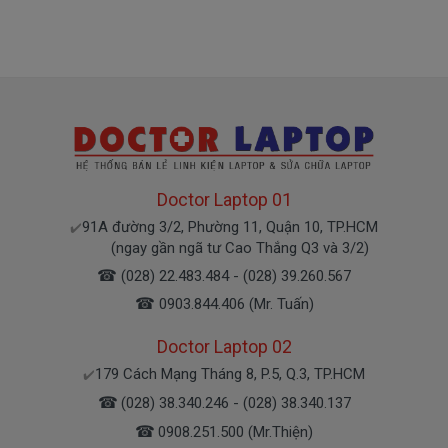
M4700
Chế độ bảo hành cho Pin Dell
* 1 đổi 1 trong thời gian bảo hành với những
điều kiện như sau:
- Trong thời gian sài làm việc nếu pin Dell có các hư
hỏng nào (dung lượng giảm tụt pin quá nhiều, pin
Dell độ chai quá 70%) chúng tôi xin được thay mới
Doctor Laptop 01
100% cho khách trong thời gian bảo hành.
91A đường 3/2, Phường 11, Quận 10, TP.HCM
✔️
(ngay gần ngã tư Cao Thắng Q3 và 3/2)
* Các trường hợp không được bảo hành:
☎
(028) 22.483.484 - (028) 39.260.567
- Pin Dell bị rơi vỡ không còn nguyên dạng.
☎
0903.844.406 (Mr. Tuấn)
- Pin Dell bị ngập nước.
Doctor Laptop 02
- Tem niêm phong dán trên pin bị rách hay có dấu
hiệu tẩy xóa
179 Cách Mạng Tháng 8, P.5, Q.3, TP.HCM
✔️
- Tem bảo hành không còn nguyên vẹn.
☎
(028) 38.340.246 - (028) 38.340.137
☎
0908.251.500 (Mr.Thiện)
Cam Kết Chất Lượng Pin Cho Máy