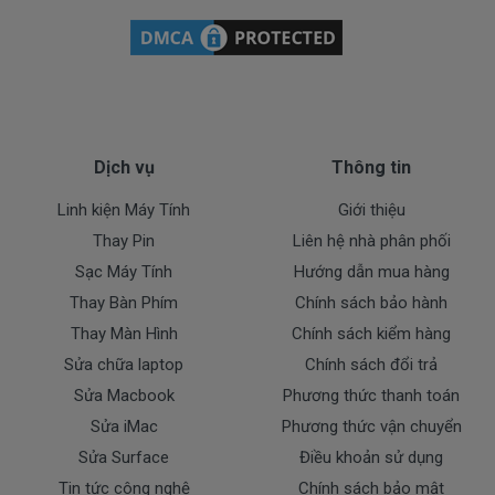
Dell M4700
Doctorlaptop cam kết chỉ nhập pin chất lượng
tốt.
* Chúng tôi luôn đặt chất lượng lên hàng đầu
:
- Pin chất lượng cao hoàn hảo nhất.
Dịch vụ
Thông tin
- Cam kết quí khách sẻ 100% hài lòng
Linh kiện Máy Tính
Giới thiệu
- Pin đã được kiểm tra test kỹ lưỡng trước khi giao
Thay Pin
Liên hệ nhà phân phối
tới tận tay của quí khách.
Sạc Máy Tính
Hướng dẫn mua hàng
- Cam kết được đổi trả khi quí khách không hài lòng.
Thay Bàn Phím
Chính sách bảo hành
Dịch Vụ Cho Pin Dell
Thay Màn Hình
Chính sách kiểm hàng
Sửa chữa laptop
Chính sách đổi trả
+ Giao pin tận nhà trong nội thành TP.HCM ( Free
Sửa Macbook
Phương thức thanh toán
Ship )
Sửa iMac
Phương thức vận chuyển
+ Hỗ trợ 50% chi phí vận chuyển đối với khách ở các
Sửa Surface
Điều khoản sử dụng
tỉnh ngoài tphcm.
Tin tức công nghệ
Chính sách bảo mật