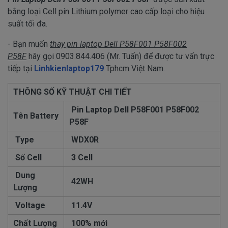
bằng loại Cell pin Lithium polymer cao cấp loại cho hiệu
suất tối đa.
- Bạn muốn
thay pin laptop Dell P58F001 P58F002
P58F
hãy gọi 0903.844.406 (Mr. Tuấn) để được tư vấn trực
tiếp tại
Linhkienlaptop179
Tphcm Việt Nam.
THÔNG SỐ KỸ THUẬT CHI TIẾT
Pin Laptop Dell
P58F001 P58F002
Tên Battery
P58F
Type
WDX0R
Số Cell
3 Cell
Dung
42WH
Lượng
Voltage
11.4V
Chất Lượng
100% mới