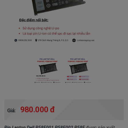
980.000 đ
Giá:
Pin Laptop Dell P58F001 P58F002 P58F
được sản xuất