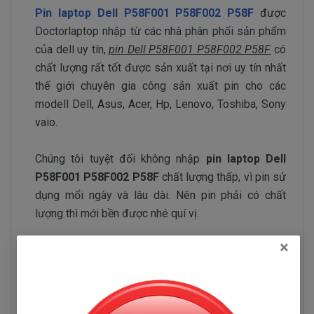
Pin laptop Dell P58F001 P58F002 P58F
được
Doctorlaptop nhập từ các nhà phân phối sản phẩm
của dell uy tín,
pin Dell P58F001 P58F002 P58F
có
chất lượng rất tốt được sản xuất tại nơi uy tín nhất
thế giới chuyên gia công sản xuất pin cho các
modell Dell, Asus, Acer, Hp, Lenovo, Toshiba, Sony
vaio.
Chúng tôi tuyệt đối không nhập
pin laptop Dell
P58F001 P58F002 P58F
chất lượng thấp, vì pin sử
dụng mổi ngày và lâu dài. Nên pin phải có chất
lượng thì mới bền được nhé quí vị.
×
Tuyệt đối là không.
Đội ngũ nhập pin của Doctorlaptop làm việc rất
chăm chỉ test pin và kiểm tra pin liên tục để chỉ