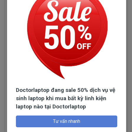
tuyển chọn những nhà phân phối pin có uy tín và
chuyên sản xuất pin chất lượng tốt.
Doctorlaptop đang sale 50% dịch vụ vệ
sinh laptop khi mua bất kỳ linh kiện
laptop nào tại Doctorlaptop
Tư vấn nhanh
Đọc thêm
Hình pin Dell P58F001 P58F002 P58F