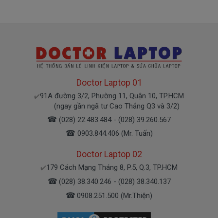
Here
Mua pin Laptop dell
P58F001
P58F002 P58F
ở đâu tại tphcm
Tai tphcm nếu pin của các bạn bị hư, các bạn
Doctor Laptop 01
có thể đến Doctorlaptop Tại Tphcm để mua.
91A đường 3/2, Phường 11, Quận 10, TP.HCM
✔️
- Doctorlaptop có đội người kiểm tra và thay
(ngay gần ngã tư Cao Thắng Q3 và 3/2)
miễn phí cho các bạn nhé.
☎
(028) 22.483.484 - (028) 39.260.567
☎
0903.844.406 (Mr. Tuấn)
Bạn chưa biết pin này có phù hợp với laptop của
Doctor Laptop 02
mình hay không?
179 Cách Mạng Tháng 8, P.5, Q.3, TP.HCM
✔️
Bạn chưa biết máy tính Dell của mình là dòng
☎
(028) 38.340.246 - (028) 38.340.137
Vostro, Inspiron, Latitude hay Precision?
☎
0908.251.500 (Mr.Thiện)
Bạn yên tâm nhé.