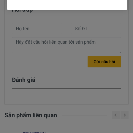
Hỏi đáp
Pin Máy Tính Xách Dell
P58F001
P58F002 P58F
Những Hư Hỏng
Thường Gặp
Dấu hiệu biết pin máy tính xách tay dell
P58F001 P58F002 P58F bị chai. mới cắm
điện và một lúc pin laptop đã báo đầy nhưng
khi sử dụng thì lại rất nhanh hết pin.
Gửi câu hỏi
- Tình trạng dang sử dụng được 15 phút tự
nhiên báo hết pin trong khi đó mới nạp pin 3
Đánh giá
tiếng liên tục. pin báo đã đầy 100%. Báo pin
chạy được 2 giờ.
- Nạp pin liên tục nhưng không thấy nhúc
nhích gì vẫn 45% nạp cả tiếng mà ko lên được
phần trăm nào.
Sản phẩm liên quan
- Khi dang sử dụng rút dây adapter ra thì máy
tính chạy được 2 giờ. Nhưng khi tắt nhấn nút
nguồn thì máy ko lên nguồn được...