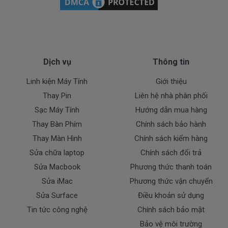
Bạn có thể gọi Zalo cho shop tai số
0903.844.406
.
(Mr. Tuấn)
À mà thỉnh thoảng shop bận máy một chút, cứ nhắn
Dịch vụ
Thông tin
tin để chút Doctoplaptop gọi lại cho bạn nhé.
Linh kiện Máy Tính
Giới thiệu
Giá Pin Laptop dell
P58F001 P58F002
Thay Pin
Liên hệ nhà phân phối
P58F
mua là bao nhiêu
Sạc Máy Tính
Hướng dẫn mua hàng
Thay Bàn Phím
Chính sách bảo hành
Trên thị trường thì có nhiều loại pin cho dell
Thay Màn Hình
Chính sách kiểm hàng
thượng vàng hạ cám chất lượng bèo béo beo giá
thật rẻ củng có. Có nơi bán giá trên trời giá cao ngất
Sửa chữa laptop
Chính sách đổi trả
ngưỡng củng có.
Sửa Macbook
Phương thức thanh toán
Riêng shop Doctorlaptop chỉ có đúng 2 loại
Sửa iMac
Phương thức vận chuyển
thôi nhé.
Sửa Surface
Điều khoản sử dụng
Tin tức công nghệ
Chính sách bảo mật
Pin máy Dell P58F001 P58F002 P58F
Oem
Bảo vệ môi trường