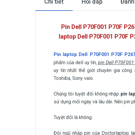
Chi tiết
Hỏi đáp
Đánh
Pin Dell
P70F001 P70F P26
laptop Dell
P70F001 P70F P
Pin laptop Dell
P70F001 P70F P26
phẩm của dell uy tín,
pin Dell P70F00
uy tín nhất thế giới chuyên gia công
Toshiba, Sony vaio.
Chúng tôi tuyệt đối không nhập
pin l
sử dụng mổi ngày và lâu dài. Nên pin ph
Tuyệt đối là không.
Đội ngũ nhập pin của Doctorlaptop làm