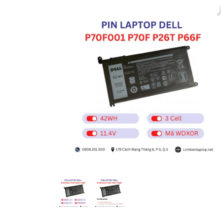
Màn hình laptop
Ổ cứng SSD laptop
Ram Máy Tính
Dịch vụ thay pin Surface chính
hãng, uy tín tại tphcm
Thay sạc Surface Pro
Thay màn hình Surface Pro
Quạt Laptop