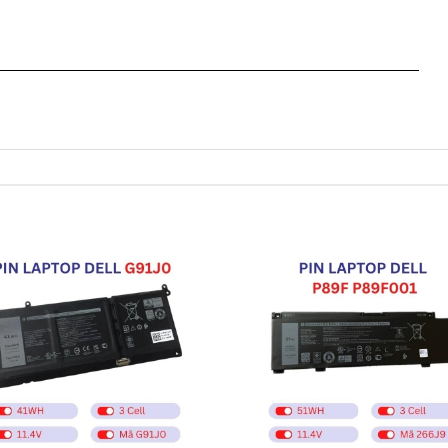
 phút tự nhiên báo hết pin trong khi đó mới nạp pin 3 tiếng
áo pin chạy được 2 giờ.
hấy nhúc nhích gì vẫn 45% nạp cả tiếng mà ko lên được phần
r ra thì máy tính chạy được 2 giờ. Nhưng khi tắt nhấn nút
..
P70F P26T P66F
hư trên laptop như thế nào
e, Vostro bị hư làm sao chúng ta nhận biết?
001 P70F P26T P66F bị hư
uất hiện lo go Dell sẻ có dòng thông báo pin bị hư cần thay
ểu tượng cục pin phía dưới bên tay phải nếu thấy dòng
úng ta biết pin laptop Dell của chúng ta bị hư.
in sẻ chuyển sang màu cam.