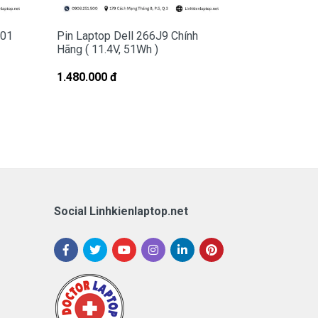
001
Pin Laptop Dell 266J9 Chính
Pin Laptop 
Hãng ( 11.4V, 51Wh )
Chính Hãng (
1.480.000 đ
1.480.000 đ
Social Linhkienlaptop.net