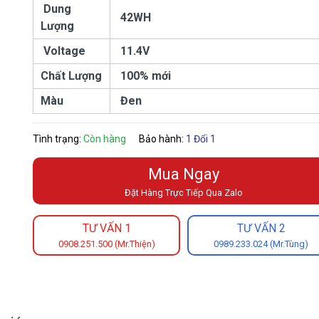
Dung
42WH
Lượng
Voltage
11.4V
Chất Lượng
100% mới
Màu
Đen
Tình trạng:
Còn hàng
Bảo hành:
1 Đổi 1
Mua Ngay
Đặt Hàng Trực Tiếp Qua Zalo
TƯ VẤN 1
TƯ VẤN 2
0908.251.500 (Mr.Thiện)
0989.233.024 (Mr.Tùng)