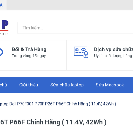
IA
Đổi & Trả Hàng
Dịch vụ sửa chữ
Trong vòng 15 ngày
Uy tín chất lượng hàng
 chủ
Giới thiệu
Sửa chữa laptop
Sửa Macbook
aptop Dell P70F001 P70F P26T P66F Chính Hãng ( 11.4V, 42Wh )
6T P66F Chính Hãng ( 11.4V, 42Wh )