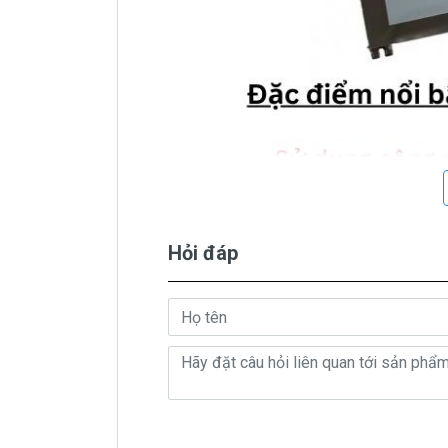
Hỏi đáp
Hình pi
Pin Máy Tính Xách Dell
P
Dấu hiệu biết pin máy tính xách
một lúc pin laptop đã báo đầy như