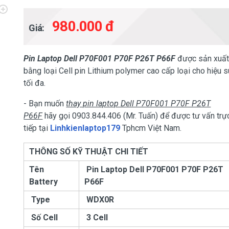
980.000 đ
Giá:
Pin Laptop Dell
P70F001 P70F P26T P66F
được sản xuấ
bằng loại Cell pin Lithium polymer cao cấp loại cho hiệu s
tối đa.
- Bạn muốn
thay pin laptop Dell P70F001 P70F P26T
P66F
hãy gọi 0903.844.406 (Mr. Tuấn) để được tư vấn trự
tiếp tại
Linhkienlaptop179
Tphcm Việt Nam.
THÔNG SỐ KỸ THUẬT CHI TIẾT
Tên
Pin Laptop Dell
P70F001 P70F P26T
Battery
P66F
Type
WDX0R
Số Cell
3 Cell