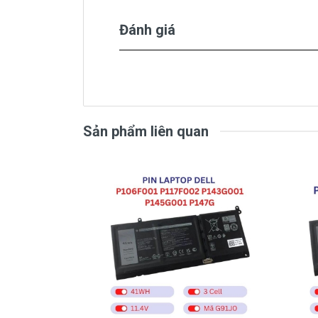
- Tình trạng dang sử dụng được 15
Đánh giá
liên tục. pin báo đã đầy 100%. B
- Nạp pin liên tục nhưng không t
trăm nào.
- Khi dang sử dụng rút dây adapte
nguồn thì máy ko lên nguồn được.
Sản phẩm liên quan
Nhận biết pin dell
P70F001 
Pin Dell Precision, Inspiron, Latitud
Có 3 cách để nhận biết pin dell P70F
- Một là khi mở nút nguồn trước khi x
pin.
- Hai là chúng ta rê con chuột vào bi
thông báo “ Need replace battery” là ch
- Ba là ngay đèn tín hiệu của cục p