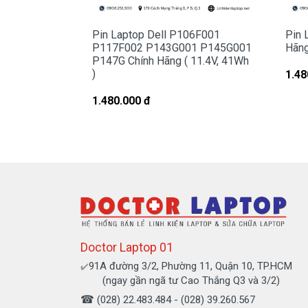
T7 Chính
Pin Laptop Dell P106F001
Pin 
P117F002 P143G001 P145G001
Hãng
Hình nhận biết p
P147G Chính Hãng ( 11.4V, 41Wh
)
1.48
Batery Dell
P70
1.480.000 đ
Battery dell P70F001 P70F P26T P66F
- Pin có vòng đời của nó thông thường
Pin sẻ bị hư
- Nguyên nhân do chúng ta sài không
nào.
Sử Dung Pin Như Thế Nào Mới Đúng
Doctor Laptop 01
Mua pin Laptop dell
P7
91A đường 3/2, Phường 11, Quận 10, TP.HCM
✔️
(ngay gần ngã tư Cao Thắng Q3 và 3/2)
☎
(028) 22.483.484 - (028) 39.260.567
Tai tphcm nếu pin của các bạn bị hư,