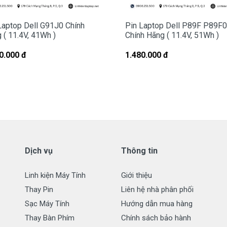
Laptop Dell G91J0 Chính
Pin Laptop Dell P89F P89F
 ( 11.4V, 41Wh )
Chính Hãng ( 11.4V, 51Wh )
in dell P70F001 P70F P26T P66F bi hư
0.000 đ
1.480.000 đ
F001 P70F P26T P66F
tai sao hư
 bị hư tại sao nó hư, có 2 nguyên nhân sau đây.
 sau 1000 lần nạp xả thì pin dell sẻ giảm tuổi thọ pin ==>
 đúng cách dẫn đến pin bị hư… Không đúng cách là như thế
Dịch vụ
Thông tin
 ===>
Click Here
Linh kiện Máy Tính
Giới thiệu
0F001 P70F P26T P66F
ở đâu tại tphcm
Thay Pin
Liên hệ nhà phân phối
Sạc Máy Tính
Hướng dẫn mua hàng
Thay Bàn Phím
Chính sách bảo hành
 các bạn có thể đến Doctorlaptop Tại Tphcm để mua.