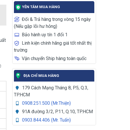
YÊN TÂM MUA HÀNG
Đổi & Trả hàng trong vòng 15 ngày
(Nếu gặp lỗi hư hỏng)
t
Bảo hành uy tín 1 đổi 1
uất
Linh kiện chính hãng giá tốt nhất thị
trường
Vận chuyển Ship hàng toàn quốc
c
ĐỊA CHỈ MUA HÀNG
179 Cách Mạng Tháng 8, P.5, Q.3,
TP.HCM
0908.251.500 (Mr.Thiện)
91A đường 3/2, P.11, Q.10, TP.HCM
0903.844.406 (Mr. Tuấn)