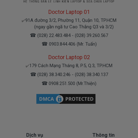
Giá Pin Laptop dell 5468 mua là bao
Doctor Laptop 01
nhiêu
91A đường 3/2, Phường 11, Quận 10, TP.HCM
✔️
Trên thị trường thì có nhiều loại pin cho dell
(ngay gần ngã tư Cao Thắng Q3 và 3/2)
thượng vàng hạ cám chất lượng bèo béo beo giá
☎
(028) 22.483.484 - (028) 39.260.567
thật rẻ củng có. Có nơi bán giá trên trời giá cao ngất
☎
0903.844.406 (Mr. Tuấn)
ngưỡng củng có.
Riêng shop Doctorlaptop chỉ có đúng 2 loại
Doctor Laptop 02
thôi nhé.
179 Cách Mạng Tháng 8, P.5, Q.3, TP.HCM
✔️
☎
(028) 38.340.246 - (028) 38.340.137
Pin máy Dell Vostro Oem pin thay thế
Giá
☎
0908.251.500 (Mr.Thiện)
000k
bán là
( Pin Oem pin thay thế của xưởng thứ
3 sàn xuất nhé )
Pin máy Dell
chính hãng Giá bạn mua là
980k
Dịch vụ
Thông tin