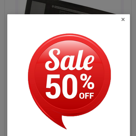
×
Đọc thêm
Hình pin máy Dell Vostro 5468
Hỏi đáp
Pin Máy Tính Xách Dell Vostro 5468
Những Hư Hỏng Thường Gặp