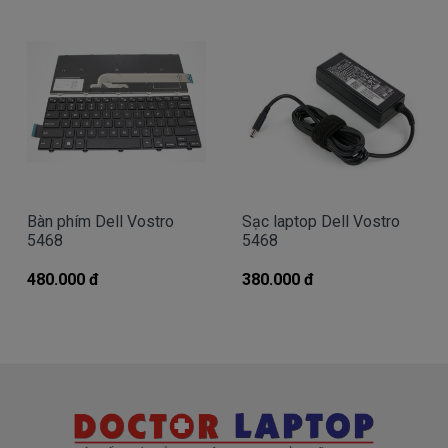
có thể đến Doctorlaptop Tại Tphcm để mua.
- Doctorlaptop có đội người kiểm tra và thay
miễn phí cho các bạn nhé.
Bạn chưa biết pin này có phù hợp với laptop của
mình hay không?
Bạn chưa biết máy tính Dell của mình là dòng
Bàn phím Dell Vostro
Sạc laptop Dell Vostro
Vostro, Inspiron, Latitude hay Precision?
5468
5468
Bạn yên tâm nhé.
480.000 đ
380.000 đ
Bạn có thể gọi Zalo cho shop tai số
0903.844.406
.
(Mr. Tuấn)
À mà thỉnh thoảng shop bận máy một chút, cứ nhắn
tin để chút Doctoplaptop gọi lại cho bạn nhé.