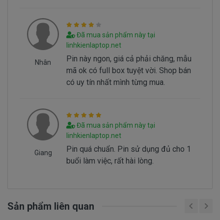
Batery Dell Vostro 5468 tai sao hư
Battery dell Vostro 5468 bị hư tại sao nó hư,
có 2 nguyên nhân sau đây.
Đã mua sản phẩm này tại
- Pin có vòng đời của nó thông thường sau
linhkienlaptop.net
1000 lần nạp xả thì pin dell sẻ giảm tuổi thọ pin
Pin này ngon, giá cả phải chăng, mẫu
Nhân
==> Pin sẻ bị hư
mã ok có full box tuyệt vời. Shop bán
- Nguyên nhân do chúng ta sài không đúng
có uy tín nhất mình từng mua.
cách dẫn đến pin bị hư… Không đúng cách là như
thế nào.
Đã mua sản phẩm này tại
Sử Dung Pin Như Thế Nào Mới Đúng ===>
Click
linhkienlaptop.net
Here
Pin quá chuẩn. Pin sử dụng đủ cho 1
Giang
buổi làm việc, rất hài lòng.
Mua pin Laptop dell Vostro 5468 ở
đâu tại tphcm
Sản phẩm liên quan
Tai tphcm nếu pin của các bạn bị hư, các bạn