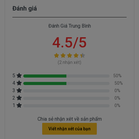
trên laptop như thế nào
Đánh giá
Pin Dell Precision, Inspiron, Latitude, Vostro bị
hư làm sao chúng ta nhận biết?
Đánh Giá Trung Bình
Có 3 cách để nhận biết pin dell Vostro 5468 bị hư
- Một là khi mở nút nguồn trước khi xuất hiện lo
4.5/5
go Dell sẻ có dòng thông báo pin bị hư cần thay
pin.
- Hai là chúng ta rê con chuột vào biểu tượng
(2 nhận xét)
cục pin phía dưới bên tay phải nếu thấy dòng thông
5
báo “ Need replace battery” là chúng ta biết pin
50%
4
50%
laptop Dell của chúng ta bị hư.
3
0%
- Ba là ngay đèn tín hiệu của cục pin sẻ chuyển
2
0%
sang màu cam.
1
0%
Chia sẻ nhận xét về sản phẩm
Viết nhận xét của bạn
Hình nhận biết pin dell Vostro 5468 bi hư