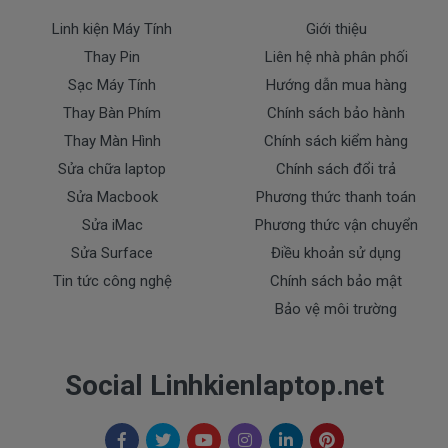
( Pin Zin này là pin xách tay về nhé )
Linh kiện Máy Tính
Giới thiệu
Thay Pin
Liên hệ nhà phân phối
Bảo Hành Cho Pin Máy Tính Dell
Sạc Máy Tính
Hướng dẫn mua hàng
5468
Thay Bàn Phím
Chính sách bảo hành
Thay Màn Hình
Chính sách kiểm hàng
Chế độ bảo hành cho Pin Dell
Sửa chữa laptop
Chính sách đổi trả
* 1 đổi 1 trong thời gian bảo hành với những
Sửa Macbook
Phương thức thanh toán
điều kiện như sau:
Sửa iMac
Phương thức vận chuyển
- Trong thời gian sài làm việc nếu pin Dell có các hư
Sửa Surface
Điều khoản sử dụng
hỏng nào (dung lượng giảm tụt pin quá nhiều, pin
Tin tức công nghệ
Chính sách bảo mật
Dell độ chai quá 70%) chúng tôi xin được thay mới
Bảo vệ môi trường
100% cho khách trong thời gian bảo hành.
* Các trường hợp không được bảo hành:
Social Linhkienlaptop.net
- Pin Dell bị rơi vỡ không còn nguyên dạng.
- Pin Dell bị ngập nước.
- Tem niêm phong dán trên pin bị rách hay có dấu