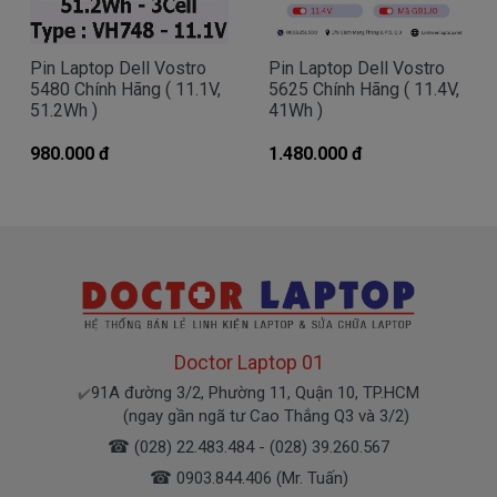
Bạn chưa biết pin này có phù hợp với laptop của
Pin Laptop Dell Vostro
Pin Laptop Dell Vostro
mình hay không?
5480 Chính Hãng ( 11.1V,
5625 Chính Hãng ( 11.4V,
51.2Wh )
41Wh )
Bạn chưa biết máy tính Dell của mình là dòng
980.000 đ
1.480.000 đ
Vostro, Inspiron, Latitude hay Precision?
Bạn yên tâm nhé.
Bạn có thể gọi Zalo cho shop tai số
0903.844.406
.
(Mr. Tuấn)
À mà thỉnh thoảng shop bận máy một chút, cứ nhắn
Doctor Laptop 01
tin để chút Doctoplaptop gọi lại cho bạn nhé.
91A đường 3/2, Phường 11, Quận 10, TP.HCM
✔️
(ngay gần ngã tư Cao Thắng Q3 và 3/2)
Giá Pin Laptop dell 5480 mua là bao
☎
(028) 22.483.484 - (028) 39.260.567
nhiêu
☎
0903.844.406 (Mr. Tuấn)