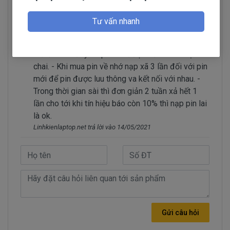
Làm thế nào để cho pin bền và sài được lâu
lúc pin laptop đã báo đầy nhưng khi sử
chai?
dụng thì lại rất nhanh hết pin.
Tư vấn nhanh
- Tình trạng dang sử dụng được 15 phút tự
Doctorlaptop 10 năm kinh nghiệm về cung cấp
nhiên báo hết pin trong khi đó mới nạp pin 3
pin laptop. Theo mình các bạn chỉ cần chú ý chút
tiếng liên tục. pin báo đã đầy 100%. Báo pin
2 điểm sau đây thì pin sài được bền và lâu bị
chạy được 2 giờ.
chai. - Khi mua pin về nhớ nạp xã 3 lần đối với pin
- Nạp pin liên tục nhưng không thấy nhúc
mới để pin được luu thông va kết nối với nhau. -
nhích gì vẫn 45% nạp cả tiếng mà ko lên được
Trong thời gian sài thì đơn giản 2 tuần xả hết 1
phần trăm nào.
lần cho tới khi tín hiệu báo còn 10% thì nạp pin lai
- Khi dang sử dụng rút dây adapter ra thì máy
là ok.
tính chạy được 2 giờ. Nhưng khi tắt nhấn nút
Linhkienlaptop.net trả lời vào 14/05/2021
nguồn thì máy ko lên nguồn được...
Nhận biết pin dell Vostro 5480 hư
trên laptop như thế nào
Pin Dell Precision, Inspiron, Latitude, Vostro bị
Gửi câu hỏi
hư làm sao chúng ta nhận biết?