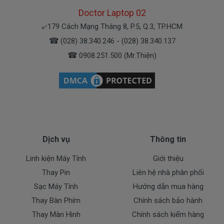
Trên thị trường thì có nhiều loại pin cho dell
Doctor Laptop 02
thượng vàng hạ cám chất lượng bèo béo beo giá
179 Cách Mạng Tháng 8, P.5, Q.3, TP.HCM
✔️
thật rẻ củng có. Có nơi bán giá trên trời giá cao ngất
☎
(028) 38.340.246 - (028) 38.340.137
ngưỡng củng có.
☎
0908.251.500 (Mr.Thiện)
Riêng shop Doctorlaptop chỉ có đúng 2 loại
thôi nhé.
Pin máy Dell Vostro Oem pin thay thế
Giá
000k
bán là
( Pin Oem pin thay thế của xưởng thứ
Dịch vụ
Thông tin
3 sàn xuất nhé )
Linh kiện Máy Tính
Giới thiệu
Pin máy Dell
chính hãng Giá bạn mua là
980k
Thay Pin
Liên hệ nhà phân phối
Sạc Máy Tính
Hướng dẫn mua hàng
( Pin Zin này là pin xách tay về nhé )
Thay Bàn Phím
Chính sách bảo hành
Thay Màn Hình
Chính sách kiểm hàng
Bảo Hành Cho Pin Máy Tính Dell