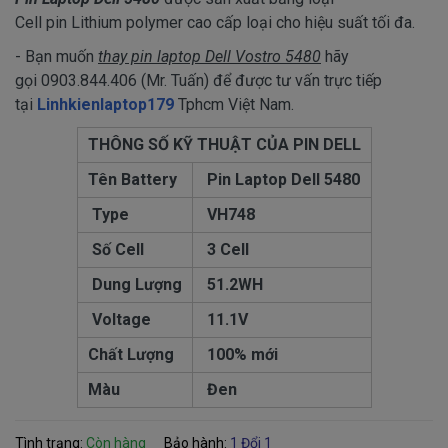
Cell pin Lithium polymer cao cấp loại cho hiệu suất tối đa.
- Bạn muốn
thay pin laptop Dell Vostro 5480
hãy
gọi 0903.844.406 (Mr. Tuấn) để được tư vấn trực tiếp
tại
Linhkienlaptop179
Tphcm Việt Nam.
THÔNG SỐ KỸ THUẬT CỦA PIN DELL
Tên Battery
Pin Laptop Dell 5480
Type
VH748
Số Cell
3 Cell
Dung Lượng
51.2WH
Voltage
11.1V
Chất Lượng
100% mới
Màu
Đen
Tình trạng:
Còn hàng
Bảo hành:
1 Đổi 1