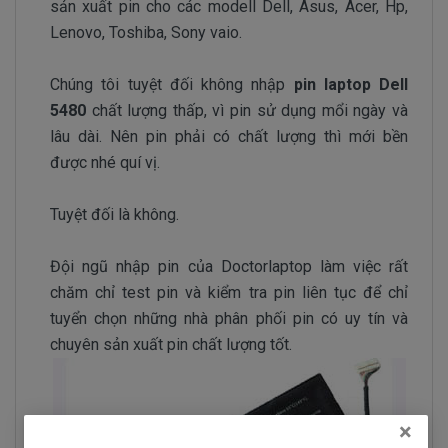
sản xuất pin cho các modell Dell, Asus, Acer, Hp,
Lenovo, Toshiba, Sony vaio.
Chúng tôi tuyệt đối không nhập
pin laptop Dell
5480
chất lượng thấp, vì pin sử dụng mổi ngày và
lâu dài. Nên pin phải có chất lượng thì mới bền
được nhé quí vị.
Tuyệt đối là không.
Đội ngũ nhập pin của Doctorlaptop làm việc rất
chăm chỉ test pin và kiểm tra pin liên tục để chỉ
tuyển chọn những nhà phân phối pin có uy tín và
chuyên sản xuất pin chất lượng tốt.
×