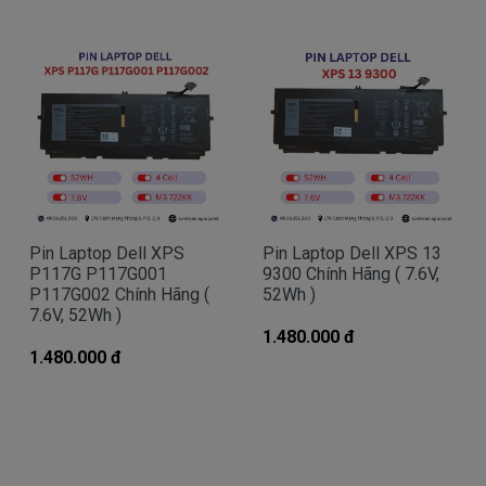
miễn phí cho các bạn nhé.
Bạn chưa biết pin này có phù hợp với laptop của
mình hay không?
Bạn chưa biết máy tính Dell của mình là dòng XPS,
Inspiron, Latitude hay Precision?
Bạn yên tâm nhé.
Pin Laptop Dell XPS
Pin Laptop Dell XPS 13
P117G P117G001
9300 Chính Hãng ( 7.6V,
P117G002 Chính Hãng (
52Wh )
Bạn có thể gọi Zalo cho shop tai số 0908251500.
7.6V, 52Wh )
À mà thỉnh thoảng shop bận máy một chút, cứ nhắn
1.480.000 đ
1.480.000 đ
tin để chút Doctoplaptop gọi lại cho bạn nhé.
Giá Pin Laptop dell 13-9365 mua là
bao nhiêu