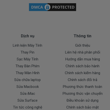
Cam Kết Chất Lượng Pin Cho Máy
Dell 13-9365
Doctorlaptop cam kết chỉ nhập pin chất lượng
tốt.
* Chúng tôi luôn đặt chất lượng lên hàng đầu
:
Dịch vụ
Thông tin
- Pin chất lượng cao hoàn hảo nhất.
Linh kiện Máy Tính
Giới thiệu
- Cam kết quí khách sẻ 100% hài lòng
Thay Pin
Liên hệ nhà phân phối
- Pin đã được kiểm tra test kỹ lưỡng trước khi giao
Sạc Máy Tính
Hướng dẫn mua hàng
tới tận tay của quí khách.
Thay Bàn Phím
Chính sách bảo hành
- Cam kết được đổi trả khi quí khách không hài lòng.
Thay Màn Hình
Chính sách kiểm hàng
Dịch Vụ Cho Pin Dell
Sửa chữa laptop
Chính sách đổi trả
Sửa Macbook
Phương thức thanh toán
+ Giao pin tận nhà trong nội thành TP.HCM ( Free
Sửa iMac
Phương thức vận chuyển
Ship )
Sửa Surface
Điều khoản sử dụng
+ Hỗ trợ 50% chi phí vận chuyển đối với khách ở các
Tin tức công nghệ
Chính sách bảo mật
tỉnh ngoài tphcm.