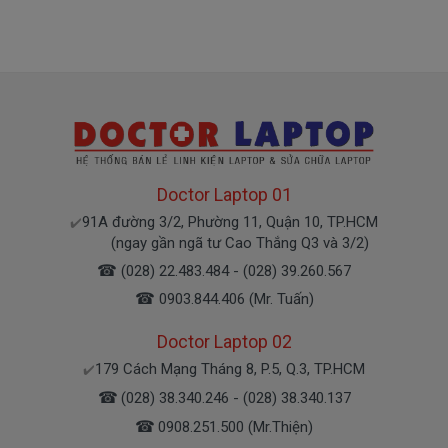
9365
Chế độ bảo hành cho Pin Dell
* 1 đổi 1 trong thời gian bảo hành với những
điều kiện như sau:
- Trong thời gian sài làm việc nếu pin Dell có các hư
hỏng nào (dung lượng giảm tụt pin quá nhiều, pin
Doctor Laptop 01
Dell độ chai quá 70%) chúng tôi xin được thay mới
91A đường 3/2, Phường 11, Quận 10, TP.HCM
✔️
100% cho khách trong thời gian bảo hành.
(ngay gần ngã tư Cao Thắng Q3 và 3/2)
☎
(028) 22.483.484 - (028) 39.260.567
* Các trường hợp không được bảo hành:
☎
0903.844.406 (Mr. Tuấn)
- Pin Dell bị rơi vỡ không còn nguyên dạng.
Doctor Laptop 02
- Pin Dell bị ngập nước.
- Tem niêm phong dán trên pin bị rách hay có dấu
179 Cách Mạng Tháng 8, P.5, Q.3, TP.HCM
✔️
hiệu tẩy xóa
☎
(028) 38.340.246 - (028) 38.340.137
- Tem bảo hành không còn nguyên vẹn.
☎
0908.251.500 (Mr.Thiện)