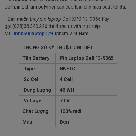
Cell pin Lithium polymer cao cấp loại cho hiệu suất tối đa.
- Bạn muốn
thay pin laptop
Dell XPS 13-9365
hãy
gọi (028)38.340.246 để được tư vấn trực tiếp
tại
Linhkienlaptop179
Tphcm Việt Nam.
THÔNG SỐ KỸ THUẬT CHI TIẾT
Tên Battery
Pin Laptop Dell 13-9365
Type
NNF1C
Số Cell
4 Cell
Dung Lượng
46 WH
Voltage
7.6V
Chất Lượng
100% mới
Màu
Đen