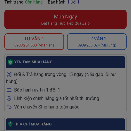
Tình trạng:
Còn hàng
Bảo hành:
1 Đổi 1
Mua Ngay
Đặt Hàng Trực Tiếp Qua Zalo
TƯ VẤN 1
TƯ VẤN 2
0908.251.500 (Mr.Thiện)
0989.233.024 (Mr.Tùng)
YÊN TÂM MUA HÀNG
Đổi & Trả hàng trong vòng 15 ngày (Nếu gặp lỗi hư
hỏng)
Bảo hành uy tín 1 đổi 1
Linh kiện chính hãng giá tốt nhất thị trường
Vận chuyển Ship hàng toàn quốc
ĐỊA CHỈ MUA HÀNG