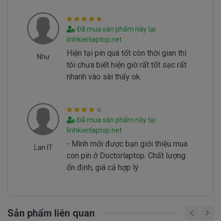
có 2 nguyên nhân sau đây.
- Pin có vòng đời của nó thông thường sau
Đã mua sản phẩm này tại
1000 lần nạp xả thì pin dell sẻ giảm tuổi thọ pin
linhkienlaptop.net
==> Pin sẻ bị hư
Hiện tại pin quá tốt còn thời gian thì
Như
- Nguyên nhân do chúng ta sài không đúng
tôi chưa biết hiện giờ rất tốt sạc rất
cách dẫn đến pin bị hư… Không đúng cách là như
nhanh vào sài thấy ok.
thế nào.
Sử Dung Pin Như Thế Nào Mới Đúng ===>
Click
Đã mua sản phẩm này tại
Here
linhkienlaptop.net
- Mình mới được bạn giới thiệu mua
Lan IT
Mua pin Laptop dell
XPS 13-9365
ở
con pin ở Doctorlaptop. Chất lượng
đâu tại tphcm
ổn định, giá cả hợp lý
Tai tphcm nếu pin của các bạn bị hư, các bạn
có thể đến Doctorlaptop Tại Tphcm để mua.
Sản phẩm liên quan
- Doctorlaptop có đội người kiểm tra và thay