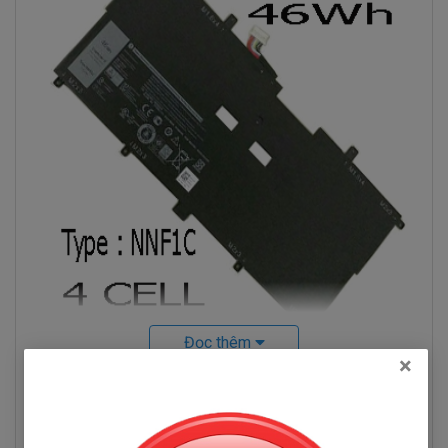
Đọc thêm
Hình pin Dell Xps 13-9365
×
Pin Máy Tính Xách Dell XPS 13-
Hỏi đáp
9365 Những Hư Hỏng Thường Gặp