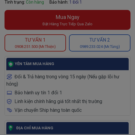
Tình trạng:
Còn hàng
Bảo hành:
1 Đổi 1
Mua Ngay
Đặt Hàng Trực Tiếp Qua Zalo
TƯ VẤN 1
TƯ VẤN 2
0908.251.500 (Mr.Thiện)
0989.233.024 (Mr.Tùng)
YÊN TÂM MUA HÀNG
Đổi & Trả hàng trong vòng 15 ngày (Nếu gặp lỗi hư
hỏng)
Bảo hành uy tín 1 đổi 1
Linh kiện chính hãng giá tốt nhất thị trường
Vận chuyển Ship hàng toàn quốc
ĐỊA CHỈ MUA HÀNG