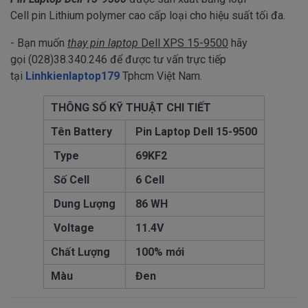
Cell pin Lithium polymer cao cấp loại cho hiệu suất tối đa.
- Bạn muốn
thay pin laptop
Dell XPS 15-9500
hãy
gọi (028)38.340.246 để được tư vấn trực tiếp
tại
Linhkienlaptop179
Tphcm Việt Nam.
THÔNG SỐ KỸ THUẬT CHI TIẾT
Tên Battery
Pin Laptop Dell 15-9500
Type
69KF2
Số Cell
6 Cell
Dung Lượng
86 WH
Voltage
11.4V
Chất Lượng
100% mới
Màu
Đen