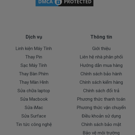
- Tem niêm phong dán trên pin bị rách hay có dấu
hiệu tẩy xóa
- Tem bảo hành không còn nguyên vẹn.
Cam Kết Chất Lượng Pin Cho Máy
Dịch vụ
Thông tin
Dell 15-9500
Linh kiện Máy Tính
Giới thiệu
Thay Pin
Liên hệ nhà phân phối
Doctorlaptop cam kết chỉ nhập pin chất lượng
Sạc Máy Tính
Hướng dẫn mua hàng
tốt.
* Chúng tôi luôn đặt chất lượng lên hàng đầu
:
Thay Bàn Phím
Chính sách bảo hành
- Pin chất lượng cao hoàn hảo nhất.
Thay Màn Hình
Chính sách kiểm hàng
- Cam kết quí khách sẻ 100% hài lòng
Sửa chữa laptop
Chính sách đổi trả
- Pin đã được kiểm tra test kỹ lưỡng trước khi giao
Sửa Macbook
Phương thức thanh toán
tới tận tay của quí khách.
Sửa iMac
Phương thức vận chuyển
- Cam kết được đổi trả khi quí khách không hài lòng.
Sửa Surface
Điều khoản sử dụng
Dịch Vụ Cho Pin Dell
Tin tức công nghệ
Chính sách bảo mật
Bảo vệ môi trường