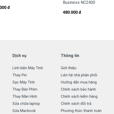
Business NC2400
000 đ
h cho Pin laptop HP 14-BS111Tu
480.000 đ
 tháng với các điều kiện sau:
g sử dụng nếu sản phẩm pin có bất cứ trục trặc nào (dung
pin quá 70%) chúng tôi xin được đổi pin mới 100% cho khách
 pin, không xả pin đều được đổi mới hết nhé.
Dịch vụ
Thông tin
ành:
( Pin không bị cháy nổ )
Linh kiện Máy Tính
Giới thiệu
Thay Pin
Liên hệ nhà phân phối
Sạc Máy Tính
Hướng dẫn mua hàng
Thay Bàn Phím
Chính sách bảo hành
Thay Màn Hình
Chính sách kiểm hàng
o Pin laptop
HP 14-BS111Tu
Sửa chữa laptop
Chính sách đổi trả
Sửa Macbook
Phương thức thanh toán
n phẩm pin lên hàng đầu.