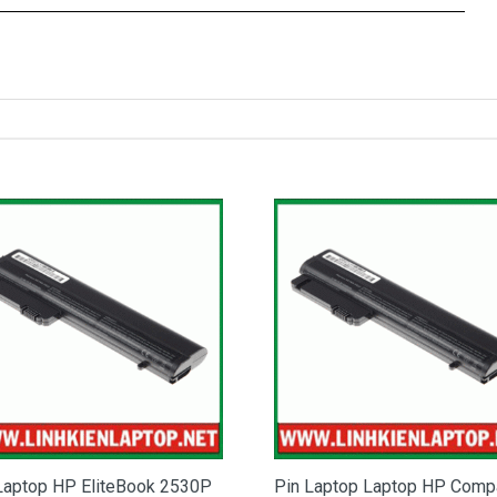
t pin laptop HP 14-BS111Tu bị chai
ã báo đầy nhưng khi dùng thì lại rất nhanh hết pin.
hưng lại giảm đột ngột hoặc khi cắm sạc thì dung lượng pin
o bạn đã cắm điện cả ngày
 ra thì máy sập nguồn…
ptop HP 14-BS111Tu của bạn bị hỏng là do bạn dùng quá
hi đến luc này, cục Pin laptop HP 14-BS111Tu
của bạn sẽ
c nữa và đã đến lúc bạn nên thay Pin cho HP 14-BS111Tu
Tu
bạn hãy đến DoctorLap, với dịch vụ thay Pin HP 14-
g lớn, nhanh chóng lấy liền, giá tốt nhất tphcm và có các chế
 hệ:
0908.251.500 (Mr. Thiện)
Nhận Biết Pin
HP 14-BS111Tu
Bị Hư
Laptop HP EliteBook 2530P
Pin Laptop Laptop HP Comp