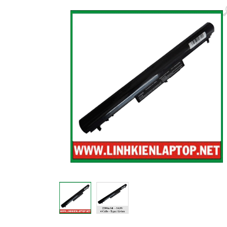
Màn hình laptop
Ổ cứng SSD laptop
Ram Máy Tính
Dịch vụ thay pin Surface chính
hãng, uy tín tại tphcm
Thay sạc Surface Pro
Thay màn hình Surface Pro
Quạt Laptop