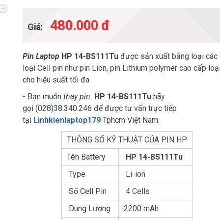
480.000 đ
Giá:
Pin Laptop
HP 14-BS111Tu
được sản xuất bằng loại các
loại Cell pin như pin Lion, pin Lithium polymer cao cấp loạ
cho hiệu suất tối đa.
- Bạn muốn
thay pin
HP 14-BS111Tu
​ hãy
gọi (028)38.340.246 để được tư vấn trực tiếp
tại
Linhkienlaptop179
Tphcm Việt Nam.
THÔNG SỐ KỸ THUẬT CỦA PIN HP
Tên Battery
HP 14-BS111Tu
Type
Li-ion
Số Cell Pin
4 Cells
Dung Lượng
2200 mAh