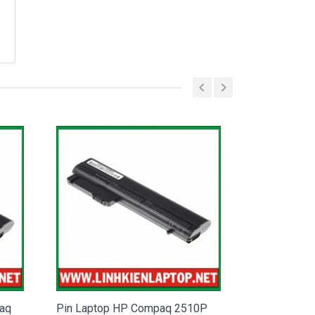
aq
Pin Laptop HP Compaq 2510P
Pin Laptop H