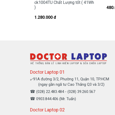
ck1004TU Chất Lượng tốt ( 41Wh
)
480.
Chế độ bảo hàn
1.280.000 đ
* 1 đổi 1 trong vòng 6 tháng hoặc 12
- Trong thời gian 6 tháng hoặc 12 thán
lượng pin sụt giảm quá nhiều, độ chai 
hàng trong 12 tháng.
- Trường hợp không nhận pin, không nạp
* Các trường hợp không được bảo h
- Pin bị rơi vỡ không còn nguyên dạng. 
Doctor Laptop 01
- Pin có dấu hiệu rách tem.
91A đường 3/2, Phường 11, Quận 10, TP.HCM
✔️
- Pin không có tem của Doctor
(ngay gần ngã tư Cao Thắng Q3 và 3/2)
- Pin bị ngập nước.
☎
(028) 22.483.484 - (028) 39.260.567
- Pin bị cháy và Pin bị phù.
☎
0903.844.406 (Mr. Tuấn)
Cam kết ch
Doctor Laptop 02
+ Chúng tôi luôn đặt chất lượng các sả