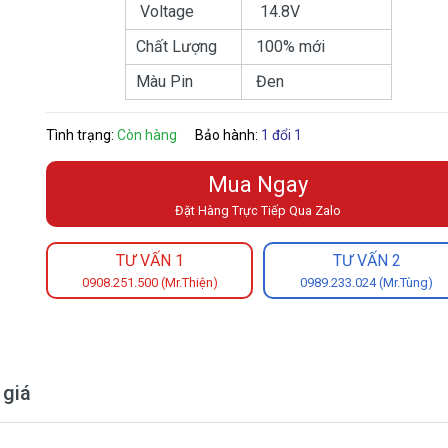
Voltage
14.8V
Chất Lượng
100% mới
Màu Pin
Đen
Tình trạng:
Còn hàng
Bảo hành:
1 đổi 1
Mua Ngay
Đặt Hàng Trực Tiếp Qua Zalo
TƯ VẤN 1
TƯ VẤN 2
0908.251.500 (Mr.Thiện)
0989.233.024 (Mr.Tùng)
 giá