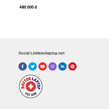
CS1016TU
480.000 đ
1.380.000 đ
Social Linhkienlaptop.net