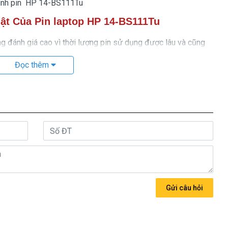
ình pin HP 14-BS111Tu
ật Của Pin laptop HP 14-BS111Tu
đánh giá cao vì thời lượng pin sử dụng được lâu và cũng
dài sử dụng pin.
Đọc thêm
11Tu cũng có những giới hạn nhất định mà khi sử dụng tới
g nên thay pin Pin laptop HP 14-BS111Tu
mới để đảm bảo
số lần nạp pin giới hạn là 1.000 lần nhưng các model cũ hơn
g này, pin laptop
HP 14-BS111Tu
sẽ không còn hoạt động
 nên thay pin cho HP.
 hiệu rõ ràng, được bán ra là pin mới 100%, sản phẩm pin
Gửi câu hỏi
y của bạn và đã được kiểm định chất lượng pin trước khi