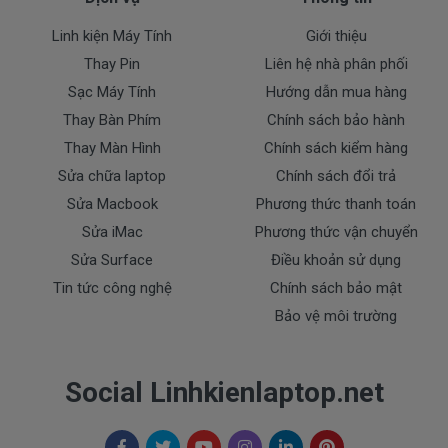
- Pin bị ngập nước.
- Pin bị cháy và Pin bị phù.
Linh kiện Máy Tính
Giới thiệu
Thay Pin
Liên hệ nhà phân phối
Cam kết cho Pin laptop
HP 15-
BS554TU
Sạc Máy Tính
Hướng dẫn mua hàng
Thay Bàn Phím
Chính sách bảo hành
+ Chúng tôi luôn đặt chất lượng các sản phẩm pin
Thay Màn Hình
Chính sách kiểm hàng
lên hàng đầu.
Sửa chữa laptop
Chính sách đổi trả
+ Không bán pin chất lượng kém gây ảnh hưởng tới
máy trong quá trình sử dụng.
Sửa Macbook
Phương thức thanh toán
+ Bảo hành pin nhanh, nghiêm túc.
Sửa iMac
Phương thức vận chuyển
Sửa Surface
Điều khoản sử dụng
HP 15-BS554TU
Dịch vụ cho Pin laptop
Tin tức công nghệ
Chính sách bảo mật
+ Giao pin và lắp đặt pin tận nhà trong nội thành
Bảo vệ môi trường
trung tâm TP.HCM
+ Hỗ trợ 50% chi phí vận chuyển đối với khách hàng
Social Linhkienlaptop.net
ở các tỉnh ngoài.
+ Chúng tôi có dịch vụ ship code pin tới tận tay
khách hàng.