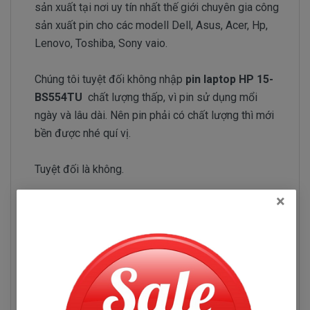
sản xuất tại nơi uy tín nhất thế giới chuyên gia công
sản xuất pin cho các modell Dell, Asus, Acer, Hp,
Lenovo, Toshiba, Sony vaio.
Chúng tôi tuyệt đối không nhập
pin laptop HP 15-
BS554TU
chất lượng thấp, vì pin sử dụng mổi
ngày và lâu dài. Nên pin phải có chất lượng thì mới
bền được nhé quí vị.
Tuyệt đối là không.
×
Đội ngũ nhập pin của Doctorlaptop làm việc rất
chăm chỉ test pin và kiểm tra pin liên tục để chỉ
tuyển chọn những nhà phân phối pin có uy tín và
chuyên sản xuất pin chất lượng tốt.