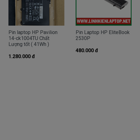
ràng, được bán ra là pin mới 100%, sản phẩm pin
được đảm bảo tương thích 100% với máy của bạn
và đã được kiểm định chất lượng pin trước khi bán
ra.
Pin laptop HP Pavilion
Pin Laptop HP EliteBook
Dấu hiệu nhận biết pin laptop HP 15-
14-ck1004TU Chất
2530P
BS554TU bị chai
Lượng tốt ( 41Wh )
480.000 đ
- Khi sạc pin , mới cắm và một lúc pin đã báo đầy
1.280.000 đ
nhưng khi dùng thì lại rất nhanh hết pin.
- Tình trạng pin ảo, mới nạp pin đầy nhưng lại giảm
đột ngột hoặc khi cắm sạc thì dung lượng pin tăng
đột ngột mấy chục %.
- Cắm pin nhưng mãi không đầy, dù cho bạn đã cắm
điện cả ngày
- Không sử dụng được pin, rút Adapter ra thì máy
sập nguồn…
Hầu hết các nguyên nhân khiến Pin laptop HP 15-