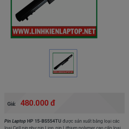
480.000 đ
Giá:
Pin Laptop
HP 15-BS554TU
được sản xuất bằng loại các
loại Cell pin như pin Lion, pin Lithium polymer cao cấp loại