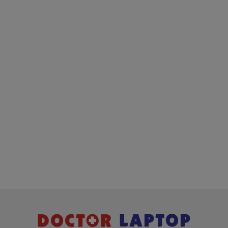
BS554TU của bạn bị hỏng là do bạn dùng quá
lâu, khiến
Pin HP
của bạn bị hư hỏng. Khi đến luc
này, cục Pin laptop HP 15-BS554TU
của bạn sẽ
không còn hoạt động tốt như lúc trước nữa và đã
đến lúc bạn nên thay Pin cho HP 15-BS554TU
Khi cần mua Pin laptop
HP 15-BS554TU
bạn hãy
đến DoctorLap, với dịch vụ thay Pin HP 15-
BS554TU chất lượng tốt nhất, uy tín hãng lớn, nhanh
chóng lấy liền, giá tốt nhất tphcm và có các chế độ
bảo hành, hậu mãi chu đáo. Hãy liên
hệ:
0908.251.500 (Mr. Thiện)
Hình Dấu Hiệu Nhận Biết Pin
HP 15-BS554TU
Bị
Hư