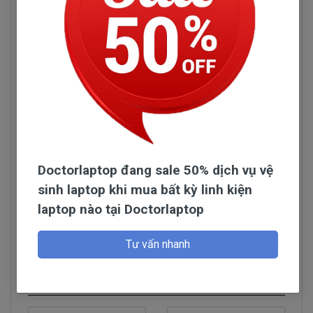
Doctorlaptop đang sale 50% dịch vụ vệ
sinh laptop khi mua bất kỳ linh kiện
laptop nào tại Doctorlaptop
Hình pin HP 15-BS554TU
Đọc thêm
Tính Chất Kỷ Thuật Của Pin laptop
Tư vấn nhanh
HP 15-BS554TU
Hỏi đáp
- Pin HP 15-BS554TU được người dùng đánh giá
cao vì thời lượng pin sử dụng được lâu và cũng