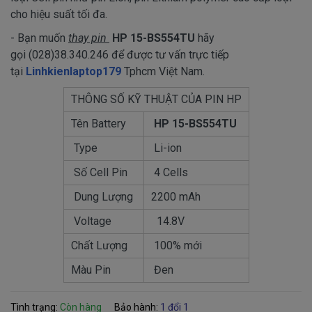
cho hiệu suất tối đa.
- Bạn muốn
thay pin
HP
15-BS554TU
​ hãy
gọi (028)38.340.246 để được tư vấn trực tiếp
tại
Linhkienlaptop179
Tphcm Việt Nam.
THÔNG SỐ KỸ THUẬT CỦA PIN HP
Tên Battery
HP 15-BS554TU
Type
Li-ion
Số Cell Pin
4 Cells
Dung Lượng
2200 mAh
Voltage
14.8V
Chất Lượng
100% mới
Màu Pin
Đen
Tình trạng:
Còn hàng
Bảo hành:
1 đổi 1