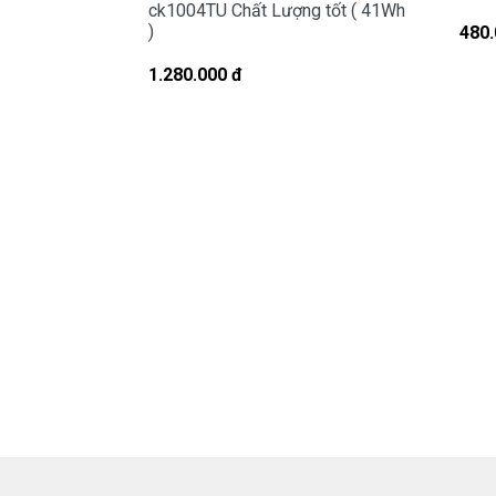
ck1004TU Chất Lượng tốt ( 41Wh
Hình Dấu Hiệu Nh
)
480.
Chế độ bảo hành c
1.280.000 đ
* 1 đổi 1 trong vòng 6 tháng hoặc 12
- Trong thời gian 6 tháng hoặc 12 thán
lượng pin sụt giảm quá nhiều, độ chai 
hàng trong 12 tháng.
- Trường hợp không nhận pin, không nạp
* Các trường hợp không được bảo h
- Pin bị rơi vỡ không còn nguyên dạng. 
- Pin có dấu hiệu rách tem.
- Pin không có tem của Doctor
- Pin bị ngập nước.
- Pin bị cháy và Pin bị phù.
Cam kết cho 