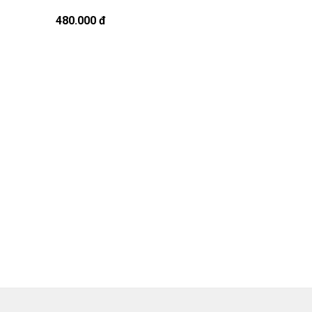
CS1016TU
480.000 đ
1.380.000 đ