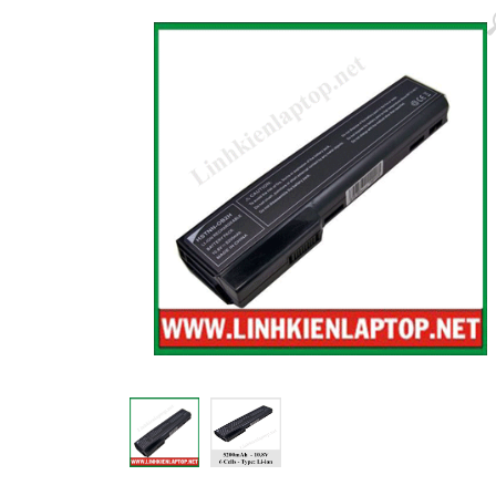
Màn hình laptop
Ổ cứng SSD laptop
Ram Máy Tính
Dịch vụ thay pin Surface chính
hãng, uy tín tại tphcm
Thay sạc Surface Pro
Thay màn hình Surface Pro
Quạt Laptop