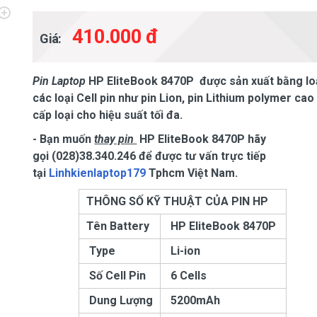
410.000 đ
Giá:
Pin Laptop
HP EliteBook 8470P
được sản xuất bằng lo
các loại Cell pin như pin Lion, pin Lithium polymer cao
cấp loại cho hiệu suất tối đa.
- Bạn muốn
thay pin
HP EliteBook 8470P
hãy
gọi (028)38.340.246 để được tư vấn trực tiếp
tại
Linhkienlaptop179
Tphcm Việt Nam.
THÔNG SỐ KỸ THUẬT CỦA PIN HP
Tên Battery
HP EliteBook 8470P
Type
Li-ion
Số Cell Pin
6 Cells
Dung Lượng
5200mAh