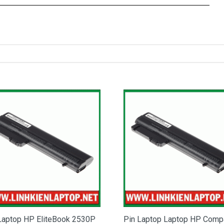
in laptop HP EliteBook 8470P bị chai
ã báo đầy nhưng khi dùng thì lại rất nhanh hết pin.
hưng lại giảm đột ngột hoặc khi cắm sạc thì dung lượng pin
o bạn đã cắm điện cả ngày
 ra thì máy sập nguồn…
ptop HP EliteBook 8470P của bạn bị hỏng là do bạn dùng quá
hi đến luc này, cục Pin laptop HP EliteBook 8470P
của bạn
ước nữa và đã đến lúc bạn nên thay Pin cho HP EliteBook
 8470P
bạn hãy đến DoctorLap, với dịch vụ thay Pin HP
 tín hãng lớn, nhanh chóng lấy liền, giá tốt nhất tphcm và có
Hãy liên hệ:
0908.251.500 (Mr. Thiện)
Laptop HP EliteBook 2530P
Pin Laptop Laptop HP Comp