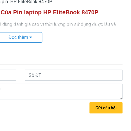
h pin HP EliteBook 8470P
 Của Pin laptop HP EliteBook 8470P
dùng đánh giá cao vì thời lượng pin sử dụng được lâu và
gian dài sử dụng pin.
Đọc thêm
ook 8470P cũng có những giới hạn nhất định mà khi sử dụng
dụng nên thay pin Pin laptop HP EliteBook 8470P
mới để
àn hơn.
số lần nạp pin giới hạn là 1.000 lần nhưng các model cũ hơn
g này, pin laptop
HP EliteBook 8470P
sẽ không còn hoạt
úc bạn nên thay pin cho HP.
ương hiệu rõ ràng, được bán ra là pin mới 100%, sản phẩm
Gửi câu hỏi
i máy của bạn và đã được kiểm định chất lượng pin trước