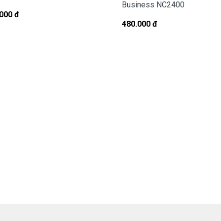
Business NC2400
ận Biết Pin
HP EliteBook 8470P
Bị Hư
000 đ
480.000 đ
ho Pin laptop HP EliteBook 8470P
 tháng với các điều kiện sau:
g sử dụng nếu sản phẩm pin có bất cứ trục trặc nào (dung
pin quá 70%) chúng tôi xin được đổi pin mới 100% cho khách
 pin, không xả pin đều được đổi mới hết nhé.
ành:
( Pin không bị cháy nổ )
Pin laptop
HP EliteBook 8470P