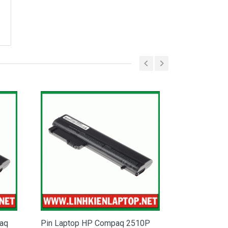
aq
Pin Laptop HP Compaq 2510P
Pin Laptop H