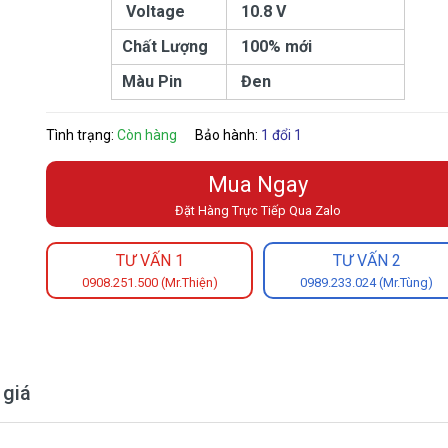
Voltage
10.8 V
Chất Lượng
100% mới
Màu Pin
Đen
Tình trạng:
Còn hàng
Bảo hành:
1 đổi 1
Mua Ngay
Đặt Hàng Trực Tiếp Qua Zalo
TƯ VẤN 1
TƯ VẤN 2
0908.251.500 (Mr.Thiện)
0989.233.024 (Mr.Tùng)
 giá