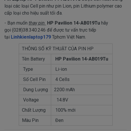
loại các loại Cell pin như pin Lion, pin Lithium polymer cao
cấp loại cho hiệu suất tối đa.
- Bạn muốn
thay pin
HP Pavilion 14-AB019Tu
​ hãy
gọi (028)38.340.246 để được tư vấn trực tiếp
tại
Linhkienlaptop179
Tphcm Việt Nam.
THÔNG SỐ KỸ THUẬT CỦA PIN HP
Tên Battery
HP Pavilion 14-AB019Tu
Type
Li-ion
Số Cell Pin
4 Cells
Dung Lượng
2200 mAh
Voltage
14.8V
Chất Lượng
100% mới
Màu Pin
Đen