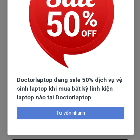
Doctorlaptop đang sale 50% dịch vụ vệ
sinh laptop khi mua bất kỳ linh kiện
laptop nào tại Doctorlaptop
Hình pin HP Pavilion 14-AB019Tu
Đọc thêm
Tư vấn nhanh
Tính Chất Kỷ Thuật Của Pin laptop
HP Pavilion 14-AB019Tu
Hỏi đáp
- Pin HP Pavilion 14-AB019Tu được người dùng