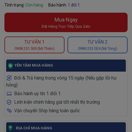
Tình trạng:
Còn hàng
Bảo hành:
1 đổi 1
Mua Ngay
Đặt Hàng Trực Tiếp Qua Zalo
TƯ VẤN 1
TƯ VẤN 2
0908.251.500 (Mr.Thiện)
0989.233.024 (Mr.Tùng)
YÊN TÂM MUA HÀNG
Đổi & Trả hàng trong vòng 15 ngày (Nếu gặp lỗi hư
hỏng)
Bảo hành uy tín 1 đổi 1
Linh kiện chính hãng giá tốt nhất thị trường
Vận chuyển Ship hàng toàn quốc
ĐỊA CHỈ MUA HÀNG