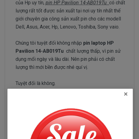
của Hp uy tín,
pin HP Pavilion 14-AB019Tu
có chất
lượng rất tốt được sản xuất tại nơi uy tín nhất thế
giới chuyên gia công sản xuất pin cho các modell
Dell, Asus, Acer, Hp, Lenovo, Toshiba, Sony vaio.
Chúng tôi tuyệt đối không nhập
pin laptop HP
Pavilion 14-AB019Tu
chất lượng thấp, vì pin sử
dụng mổi ngày và lâu dài. Nên pin phải có chất
lượng thì mới bền được nhé quí vị.
Tuyệt đối là không.
×
Đội ngũ nhập pin của Doctorlaptop làm việc rất
chăm chỉ test pin và kiểm tra pin liên tục để chỉ
tuyển chọn những nhà phân phối pin có uy tín và
chuyên sản xuất pin chất lượng tốt.