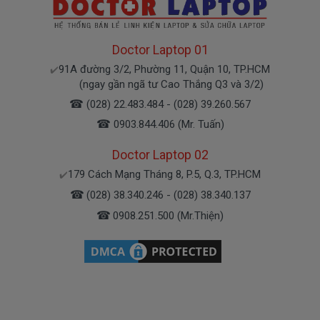
Hình Dấu Hiệu Nhận Biết Pin
HP Pavilion 14-
AB019Tu
Bị Hư
Doctor Laptop 01
Chế độ bảo hành cho Pin laptop HP
91A đường 3/2, Phường 11, Quận 10, TP.HCM
✔️
Pavilion 14-AB019Tu
(ngay gần ngã tư Cao Thắng Q3 và 3/2)
* 1 đổi 1 trong vòng 6 tháng hoặc 12 tháng với
☎
(028) 22.483.484 - (028) 39.260.567
các điều kiện sau:
☎
0903.844.406 (Mr. Tuấn)
- Trong thời gian 6 tháng hoặc 12 tháng sử dụng
Doctor Laptop 02
nếu sản phẩm pin có bất cứ trục trặc nào (dung
lượng pin sụt giảm quá nhiều, độ chai pin quá 70%)
179 Cách Mạng Tháng 8, P.5, Q.3, TP.HCM
✔️
chúng tôi xin được đổi pin mới 100% cho khách
☎
(028) 38.340.246 - (028) 38.340.137
hàng trong 12 tháng.
☎
0908.251.500 (Mr.Thiện)
- Trường hợp không nhận pin, không nạp pin, không
xả pin đều được đổi mới hết nhé.
* Các trường hợp không được bảo hành:
- Pin bị rơi vỡ không còn nguyên dạng. ( Pin không