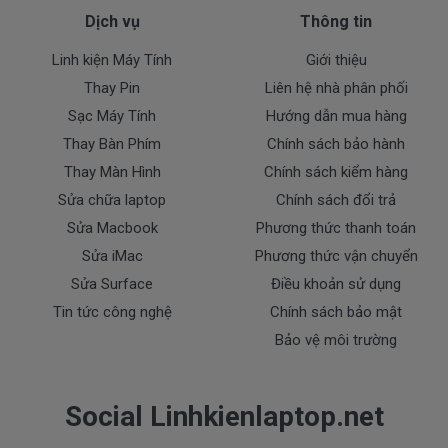
bị cháy nổ )
Dịch vụ
Thông tin
- Pin có dấu hiệu rách tem.
- Pin không có tem của Doctor
Linh kiện Máy Tính
Giới thiệu
- Pin bị ngập nước.
Thay Pin
Liên hệ nhà phân phối
- Pin bị cháy và Pin bị phù.
Sạc Máy Tính
Hướng dẫn mua hàng
Cam kết cho Pin laptop
HP Pavilion
Thay Bàn Phím
Chính sách bảo hành
14-AB019Tu
Thay Màn Hình
Chính sách kiểm hàng
Sửa chữa laptop
Chính sách đổi trả
+ Chúng tôi luôn đặt chất lượng các sản phẩm pin
lên hàng đầu.
Sửa Macbook
Phương thức thanh toán
+ Không bán pin chất lượng kém gây ảnh hưởng tới
Sửa iMac
Phương thức vận chuyển
máy trong quá trình sử dụng.
Sửa Surface
Điều khoản sử dụng
+ Bảo hành pin nhanh, nghiêm túc.
Tin tức công nghệ
Chính sách bảo mật
Bảo vệ môi trường
HP Pavilion 14-
Dịch vụ cho Pin laptop
AB019Tu
Social Linhkienlaptop.net
+ Giao pin và lắp đặt pin tận nhà trong nội thành
trung tâm TP.HCM