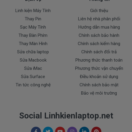
- Pin có dấu hiệu rách tem.
- Pin không có tem của Doctor
Linh kiện Máy Tính
Giới thiệu
- Pin bị ngập nước.
Thay Pin
Liên hệ nhà phân phối
- Pin bị cháy và Pin bị phù.
Sạc Máy Tính
Hướng dẫn mua hàng
Cam kết cho Pin laptop
HP Pavilion
Thay Bàn Phím
Chính sách bảo hành
14-AM065Tu
Thay Màn Hình
Chính sách kiểm hàng
Sửa chữa laptop
Chính sách đổi trả
+ Chúng tôi luôn đặt chất lượng các sản phẩm pin
lên hàng đầu.
Sửa Macbook
Phương thức thanh toán
+ Không bán pin chất lượng kém gây ảnh hưởng tới
Sửa iMac
Phương thức vận chuyển
máy trong quá trình sử dụng.
Sửa Surface
Điều khoản sử dụng
+ Bảo hành pin nhanh, nghiêm túc.
Tin tức công nghệ
Chính sách bảo mật
Bảo vệ môi trường
HP Pavilion 14-
Dịch vụ cho Pin laptop
AM065Tu
Social Linhkienlaptop.net
+ Giao pin và lắp đặt pin tận nhà trong nội thành
trung tâm TP.HCM
+ Hỗ trợ 50% chi phí vận chuyển đối với khách hàng