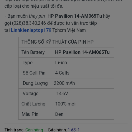
cấp loại cho hiệu suất tối đa.
- Bạn muốn
thay pin
HP Pavilion 14-AM065Tu
​ hãy
gọi (028)38.340.246 để được tư vấn trực tiếp
tại
Linhkienlaptop179
Tphcm Việt Nam.
THÔNG SỐ KỸ THUẬT CỦA PIN HP
Tên Battery
HP Pavilion 14-AM065Tu
Type
Li-ion
Số Cell Pin
4 Cells
Dung Lượng
2200 mAh
Voltage
14.6V
Chất Lượng
100% mới
Màu Pin
Đen
Tình trạng:
Còn hàng
Bảo hành:
1 đổi 1