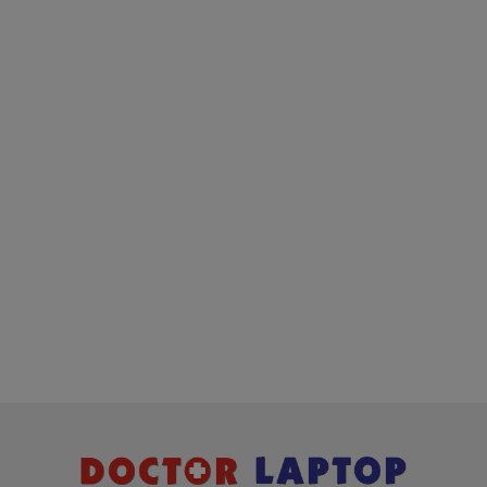
Hầu hết các nguyên nhân khiến Pin laptop HP
Pavilion 14-AM065Tu của bạn bị hỏng là do bạn
dùng quá lâu, khiến
Pin HP
của bạn bị hư hỏng. Khi
đến luc này, cục Pin laptop HP Pavilion 14-
AM065Tu
của bạn sẽ không còn hoạt động tốt như
lúc trước nữa và đã đến lúc bạn nên thay Pin cho
HP Pavilion 14-AM065Tu
Khi cần mua Pin laptop
HP Pavilion 14-AM065Tu
bạn hãy đến DoctorLap, với dịch vụ thay Pin HP
Pavilion 14-AM065Tu chất lượng tốt nhất, uy tín
hãng lớn, nhanh chóng lấy liền, giá tốt nhất tphcm và
có các chế độ bảo hành, hậu mãi chu đáo. Hãy liên
hệ:
0908.251.500 (Mr. Thiện)
Hình Dấu Hiệu Nhận Biết Pin
HP Pavilion 14-