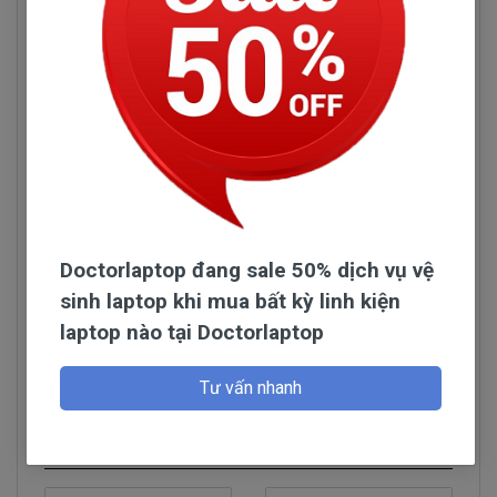
Doctorlaptop đang sale 50% dịch vụ vệ
sinh laptop khi mua bất kỳ linh kiện
laptop nào tại Doctorlaptop
Hình pin HP Pavilion 14-AM065Tu
Đọc thêm
Tính Chất Kỷ Thuật Của Pin laptop
Tư vấn nhanh
HP Pavilion 14-AM065Tu
Hỏi đáp
- Pin HP Pavilion 14-AM065Tu được người dùng
đánh giá cao vì thời lượng pin sử dụng được lâu và