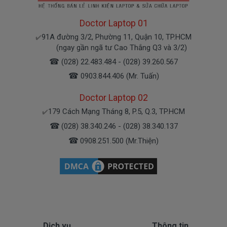
AM065Tu
Bị Hư
Doctor Laptop 01
Chế độ bảo hành cho Pin laptop HP
91A đường 3/2, Phường 11, Quận 10, TP.HCM
✔️
Pavilion 14-AM065Tu
(ngay gần ngã tư Cao Thắng Q3 và 3/2)
* 1 đổi 1 trong vòng 6 tháng hoặc 12 tháng với
☎
(028) 22.483.484 - (028) 39.260.567
các điều kiện sau:
☎
0903.844.406 (Mr. Tuấn)
- Trong thời gian 6 tháng hoặc 12 tháng sử dụng
Doctor Laptop 02
nếu sản phẩm pin có bất cứ trục trặc nào (dung
lượng pin sụt giảm quá nhiều, độ chai pin quá 70%)
179 Cách Mạng Tháng 8, P.5, Q.3, TP.HCM
✔️
chúng tôi xin được đổi pin mới 100% cho khách
☎
(028) 38.340.246 - (028) 38.340.137
hàng trong 12 tháng.
☎
0908.251.500 (Mr.Thiện)
- Trường hợp không nhận pin, không nạp pin, không
xả pin đều được đổi mới hết nhé.
* Các trường hợp không được bảo hành:
- Pin bị rơi vỡ không còn nguyên dạng. ( Pin không
bị cháy nổ )
Dịch vụ
Thông tin