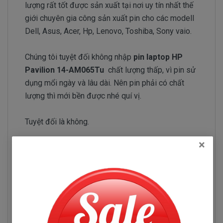
lượng rất tốt được sản xuất tại nơi uy tín nhất thế
giới chuyên gia công sản xuất pin cho các modell
Dell, Asus, Acer, Hp, Lenovo, Toshiba, Sony vaio.
Chúng tôi tuyệt đối không nhập
pin laptop HP
Pavilion 14-AM065Tu
chất lượng thấp, vì pin sử
dụng mổi ngày và lâu dài. Nên pin phải có chất
lượng thì mới bền được nhé quí vị.
Tuyệt đối là không.
×
Đội ngũ nhập pin của Doctorlaptop làm việc rất
chăm chỉ test pin và kiểm tra pin liên tục để chỉ
tuyển chọn những nhà phân phối pin có uy tín và
chuyên sản xuất pin chất lượng tốt.