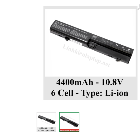
Màn hình laptop
Ổ cứng SSD laptop
Ram Máy Tính
Dịch vụ thay pin Surface chính
hãng, uy tín tại tphcm
Thay sạc Surface Pro
Thay màn hình Surface Pro
Quạt Laptop