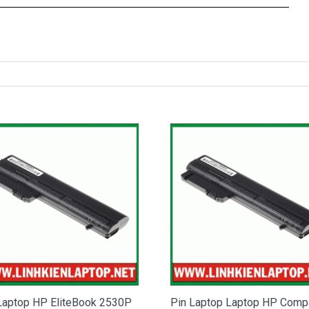
pin laptop HP Probook 455 G0 bị chai
ã báo đầy nhưng khi dùng thì lại rất nhanh hết pin.
hưng lại giảm đột ngột hoặc khi cắm sạc thì dung lượng pin
o bạn đã cắm điện cả ngày
 ra thì máy sập nguồn…
ptop HP Probook 455 G0 của bạn bị hỏng là do bạn dùng quá
hi đến luc này, cục Pin HP Probook 45
5 G0
của bạn sẽ
 nữa và đã đến lúc bạn nên thay Pin cho HP Probook 455 G0
5
5 G0 bạn hãy đến DoctorLap, với dịch vụ thay Pin HP
 tín hãng lớn, nhanh chóng lấy liền, giá tốt nhất tphcm và có
Hãy liên hệ:
0908.251.500 (Mr. Thiện)
hận Biết Pin Hp Probook 455 G0 Bị Hư
Laptop HP EliteBook 2530P
Pin Laptop Laptop HP Comp