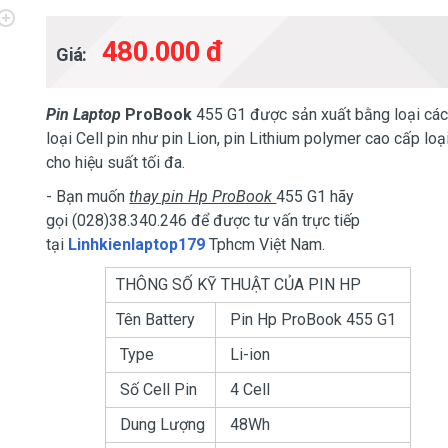
480.000 đ
Giá:
Pin Laptop
ProBook
455 G1 được sản xuất bằng loại cá
loại Cell pin như pin Lion, pin Lithium polymer cao cấp loạ
cho hiệu suất tối đa.
- Bạn muốn
thay pin Hp ProBook
455 G1​ hãy
gọi (028)38.340.246 để được tư vấn trực tiếp
tại
Linhkienlaptop179
Tphcm Việt Nam.
THÔNG SỐ KỸ THUẬT CỦA PIN HP
Tên Battery
Pin Hp ProBook 455 G1​
Type
Li-ion
Số Cell Pin
4 Cell
Dung Lượng
48Wh