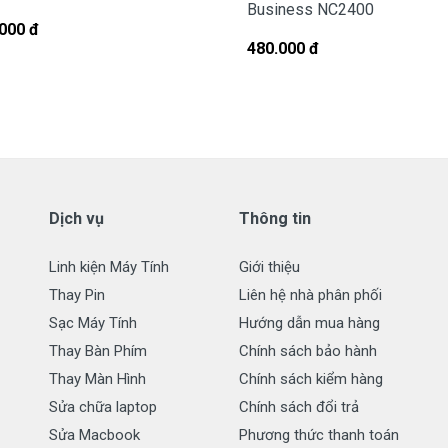
Business NC2400
000 đ
cho Pin laptop HP Probook 455 G0
480.000 đ
 tháng với các điều kiện sau:
g sử dụng nếu sản phẩm pin có bất cứ trục trặc nào (dung
pin quá 70%) chúng tôi xin được đổi pin mới 100% cho khách
 pin, không xả pin đều được đổi mới hết nhé.
Dịch vụ
Thông tin
ành:
( Pin không bị cháy nổ )
Linh kiện Máy Tính
Giới thiệu
Thay Pin
Liên hệ nhà phân phối
Sạc Máy Tính
Hướng dẫn mua hàng
Thay Bàn Phím
Chính sách bảo hành
Thay Màn Hình
Chính sách kiểm hàng
in laptop HP Pro Book
455 G0
Sửa chữa laptop
Chính sách đổi trả
Sửa Macbook
Phương thức thanh toán
n phẩm pin lên hàng đầu.