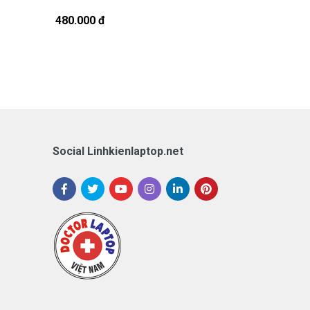
CS1016TU
480.000 đ
1.380.000 đ
Social Linhkienlaptop.net