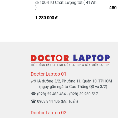
ck1004TU Chất Lượng tốt ( 41Wh
)
480.
Chế độ bảo hành 
1.280.000 đ
* 1 đổi 1 trong vòng 6 tháng hoặc 12
- Trong thời gian 6 tháng hoặc 12 thán
lượng pin sụt giảm quá nhiều, độ chai 
hàng trong 12 tháng.
- Trường hợp không nhận pin, không nạp
* Các trường hợp không được bảo h
- Pin bị rơi vỡ không còn nguyên dạng. 
Doctor Laptop 01
- Pin có dấu hiệu rách tem.
91A đường 3/2, Phường 11, Quận 10, TP.HCM
- Pin không có tem của Doctor
✔️
(ngay gần ngã tư Cao Thắng Q3 và 3/2)
- Pin bị ngập nước.
☎
(028) 22.483.484 - (028) 39.260.567
- Pin bị cháy và Pin bị phù.
☎
0903.844.406 (Mr. Tuấn)
Cam kết cho P
Doctor Laptop 02
+ Chúng tôi luôn đặt chất lượng các sả