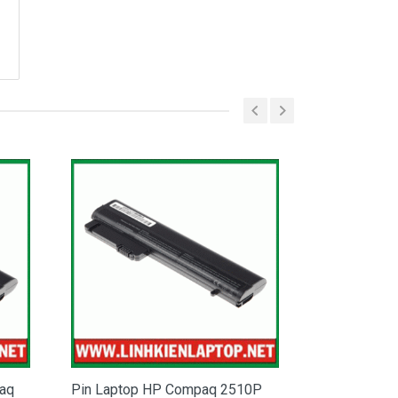
aq
Pin Laptop HP Compaq 2510P
Pin Laptop H