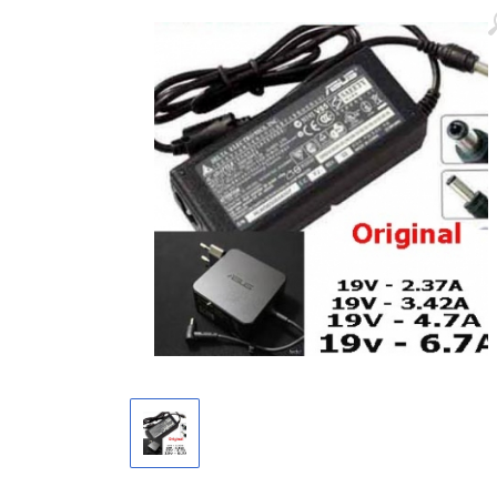
Màn hình laptop
Ổ cứng SSD laptop
Ram Máy Tính
Dịch vụ thay pin Surface chính
hãng, uy tín tại tphcm
Thay sạc Surface Pro
Thay màn hình Surface Pro
Quạt Laptop