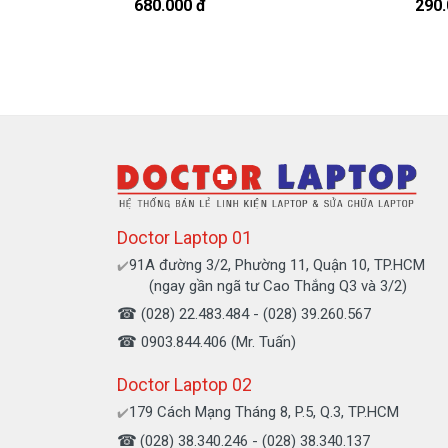
Bạn có thể gọi Zalo cho shop tai số 0
680.000 đ
290.
À mà thỉnh thoảng shop bận máy một chú
Sạc Asu
Chế độ bảo hành cho sạc máy xách 
* 1 đổi 1 trong thời gian bảo hành v
- Trong thời gian xài làm việc nếu
sạc l
nhiều, sạc Asus độ chai quá 70%) chún
Doctor Laptop 01
hành.
91A đường 3/2, Phường 11, Quận 10, TP.HCM
✔️
(ngay gần ngã tư Cao Thắng Q3 và 3/2)
* Các trường hợp không được bảo h
☎
(028) 22.483.484 - (028) 39.260.567
- Sạc Asus bị rơi vỡ không còn nguyên
☎
0903.844.406 (Mr. Tuấn)
- Sạc Asus bị ngập nước.
Doctor Laptop 02
- Tem niêm phong dán trên sạc bị rách 
179 Cách Mạng Tháng 8, P.5, Q.3, TP.HCM
✔️
- Tem bảo hành không còn nguyên vẹn
☎
(028) 38.340.246 - (028) 38.340.137