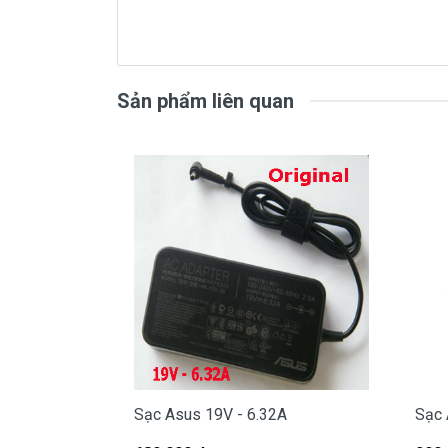
sạc
Asus
chính hãng Giá bạn mua
( sạc chính hãng này là hàng 
Sản phẩm liên quan
Mua sạ
Tai Tphcm nếu sạc Asus của các bạn 
mua.
- Shop có đội người kiểm tra và thay
Bạn chưa biết
sạc Laptop
này có phù h
Bạn chưa biết máy Asus của mình là d
Bạn yên tâm nhé.
A cục vuông
Sạc Asus 19V - 6.32A
Sạc 