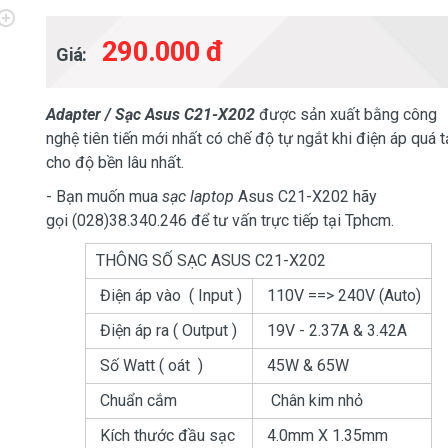
290.000 đ
Giá:
Adapter / Sạc Asus C21-X202
được sản xuất bằng công
nghệ tiên tiến mới nhất có chế độ tự ngắt khi điện áp quá t
cho độ bền lâu nhất.
- Bạn muốn mua
sạc laptop
Asus C21-X202 hãy
gọi (028)38.340.246 để tư vấn trực tiếp tại Tphcm.
THÔNG SỐ SẠC ASUS C21-X202
Điện áp vào ( Input )
110V ==> 240V (Auto)
Điện áp ra ( Output )
19V - 2.37A & 3.42A
Số Watt ( oát )
45W & 65W
Chuẩn cắm
Chân kim nhỏ
Kích thước đầu sạc
4.0mm X 1.35mm