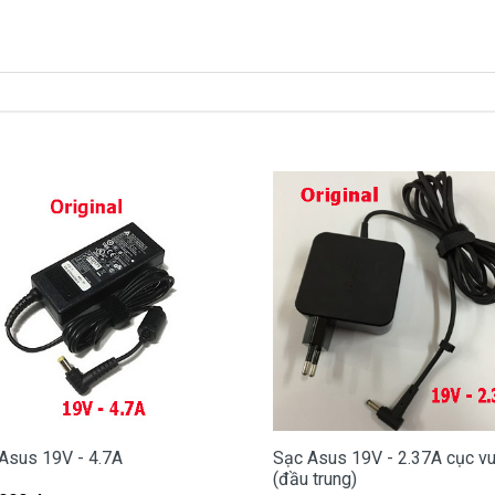
 là
290k
xách tay về nhé )
c Asus ở đâu tại Tphcm
bị hư, các bạn có thể đến Doctorlaptop Tại Tphcm để
 miễn phí cho các bạn nhé.
ợp với máy của mình hay không?
òng nào?
Asus 19V - 4.7A
Sạc Asus 19V - 2.37A cục v
(đầu trung)