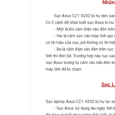
Nhữn
Sạc Asus C21-X202 bị hư làm sao c
Có 3 cách để nhận biết sạc Asus bị hư
- Một là khi cắm điện vào đèn trên 
- Hai là cắm sạc vào máy tính quí vị n
có tín hiệu của sạc, pin không có tín h
- Ba là cắm điện vào đèn trên cục sạ
tính thì đèn tắt. Trường hợp này cục sạ
sạc Asus tương tự cắm vào nếu đèn leb 
máy tính đã bị chạm.
Sạc 
Sạc laptop Asus C21-X202 bị hư tại sa
- Sạc Asus sử dụng lâu ngày linh kiện
lão hóa và mất chức năng điều tiết và 