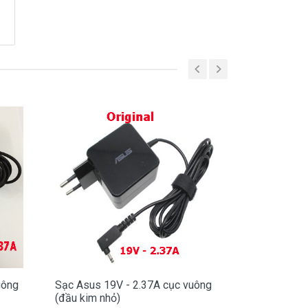
uông
Sạc Asus 19V - 2.37A cục vuông
Sạc Asus 19
(đầu kim nhỏ)
(đầu kim nhỏ