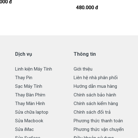
908251500.
000 đ
480.000 đ
t, cứ nhắn tin để chút shop gọi lại cho bạn nhé.
s Được Bảo hành ra sao
tay Asus
Dịch vụ
Thông tin
ới những điều kiện như sau:
aptop Asus
có các hư hỏng nào (dung lượng giảm tụt sạc quá
Linh kiện Máy Tính
Giới thiệu
g tôi xin được thay mới 100% cho khách trong thời gian bảo
Thay Pin
Liên hệ nhà phân phối
Sạc Máy Tính
Hướng dẫn mua hàng
Thay Bàn Phím
Chính sách bảo hành
ành:
Thay Màn Hình
Chính sách kiểm hàng
 dạng.
Sửa chữa laptop
Chính sách đổi trả
hay có dấu hiệu tẩy xóa
Sửa Macbook
Phương thức thanh toán
.
Sửa iMac
Phương thức vận chuyển
Sửa Surface
Điều khoản sử dụng