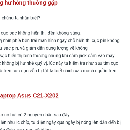
g hư hỏng thường gặp
húng ta nhận biết?
cục sạc không hiển thị, đèn không sáng.
hìn phía bên trái màn hình ngay chỗ hiển thị cục pin không
iệu sạc pin, và giảm dần dung lượng về không.
c hiển thị bình thường nhưng khi cắm jack cắm vào máy
c không bị hư nhé quý vị, lúc này ta kiểm tra như sau tìm cục
trên cục sạc vẫn bị tắt ta biết chính xác mạch nguồn trên
Laptop Asus C21-X202
o nó hư, có 2 nguyên nhân sau đây:
 như ic chíp, tụ điện ngày qua ngày bị nóng lên dẫn đến bị
dẫn điện ==> sạc sẽ bị hư