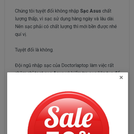
Chúng tôi tuyệt đối không nhập
Sạc Asus
chất
lượng thấp, vì sạc sử dụng hàng ngày và lâu dài.
Nên sạc phải có chất lượng thì mới bền được nhé
quí vị.
Tuyệt đối là không.
Đội ngũ nhập sạc của Doctorlaptop làm việc rất
chăm chỉ test sạc Asus và kiểm tra sạc liên tục để
×
chỉ tuyển chọn những nhà phân phối sạc có uy tín và
chuyên sản xuất sạc chất lượng tốt.
Sạc Asus N551
Những hư hỏng thường gặp