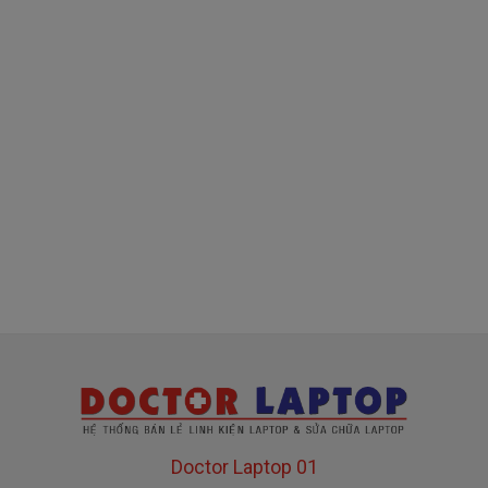
( sạc chính hãng này là hàng xách tay
về nhé )
Mua sạc Asus ở đâu tại Tphcm
Tai Tphcm nếu sạc Asus của các bạn bị hư, các
bạn có thể đến Doctorlaptop Tại Tphcm để mua.
- Shop có đội người kiểm tra và thay miễn phí
cho các bạn nhé.
Bạn chưa biết
sạc Laptop
này có phù hợp với máy
của mình hay không?
Bạn chưa biết máy Asus của mình là dòng nào?
Doctor Laptop 01
Bạn yên tâm nhé.