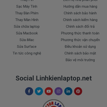
- Sạc Asus bị rơi vỡ không còn nguyên dạng.
Sạc Máy Tính
Hướng dẫn mua hàng
- Sạc Asus bị ngập nước.
Thay Bàn Phím
Chính sách bảo hành
- Tem niêm phong dán trên sạc bị rách hay có dấu
Thay Màn Hình
Chính sách kiểm hàng
hiệu tẩy xóa
Sửa chữa laptop
Chính sách đổi trả
- Tem bảo hành không còn nguyên vẹn.
Sửa Macbook
Phương thức thanh toán
Thanh toán
Sửa iMac
Phương thức vận chuyển
Sửa Surface
Điều khoản sử dụng
1. Thanh toán trực tiếp tại văn phòng Cty
Tin tức công nghệ
Chính sách bảo mật
DOCTORLAPTOP TẠI TP.HCM
Bảo vệ môi trường
2. Thanh toán chuyển khoản qua ngân hàng
Social Linhkienlaptop.net
+ Tên ngân hàng : Ngân hàng Ngoại Thương Việt
Nam Vietcombank
Vietcombank (CN Sài Gòn )
Chủ tài khoản : Trần Thiện
Số Tài Khoản : 0071001848675