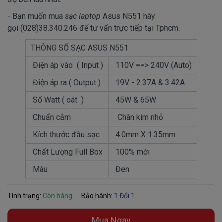
- Bạn muốn mua
sạc laptop
Asus N551 hãy
gọi (028)38.340.246 để tư vấn trực tiếp tại Tphcm.
THÔNG SỐ SẠC ASUS N551
Điện áp vào ( Input )
110V ==> 240V (Auto)
Điện áp ra ( Output )
19V - 2.37A & 3.42A
Số Watt ( oát )
45W & 65W
Chuẩn cắm
Chân kim nhỏ
Kích thước đầu sạc
4.0mm X 1.35mm
Chất Lượng Full Box
100% mới
Màu
Đen
Tình trạng:
Còn hàng
Bảo hành:
1 Đổi 1
Mua Ngay