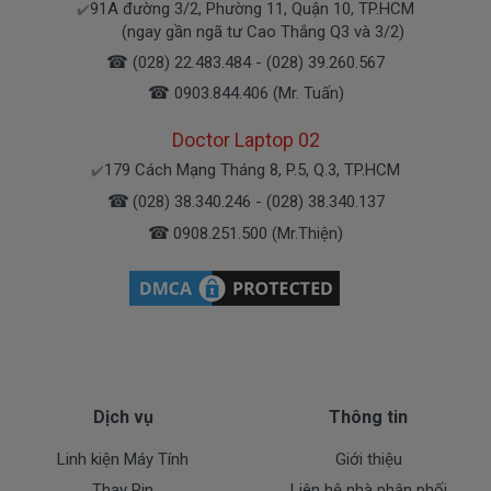
91A đường 3/2, Phường 11, Quận 10, TP.HCM
✔️
(ngay gần ngã tư Cao Thắng Q3 và 3/2)
Bạn có thể gọi Zalo cho shop tai số 0908251500.
☎
(028) 22.483.484 - (028) 39.260.567
À mà thỉnh thoảng shop bận máy một chút, cứ nhắn
☎
0903.844.406 (Mr. Tuấn)
tin để chút shop gọi lại cho bạn nhé.
Doctor Laptop 02
Sạc Asus Được Bảo hành ra sao
179 Cách Mạng Tháng 8, P.5, Q.3, TP.HCM
✔️
☎
(028) 38.340.246 - (028) 38.340.137
Chế độ bảo hành cho sạc máy xách tay Asus
☎
0908.251.500 (Mr.Thiện)
* 1 đổi 1 trong thời gian bảo hành với những
điều kiện như sau:
- Trong thời gian xài làm việc nếu
sạc laptop
Asus
có các hư hỏng nào (dung lượng giảm tụt
sạc quá nhiều, sạc Asus độ chai quá 70%) chúng tôi
xin được thay mới 100% cho khách trong thời gian
Dịch vụ
Thông tin
bảo hành.
Linh kiện Máy Tính
Giới thiệu
* Các trường hợp không được bảo hành:
Thay Pin
Liên hệ nhà phân phối