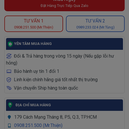
Đặt Hàng Trực Tiếp Qua Zalo
TƯ VẤN 1
TƯ VẤN 2
0908.251.500 (Mr.Thiện)
0989.233.024 (Mr.Tùng)
YÊN TÂM MUA HÀNG
Đổi & Trả hàng trong vòng 15 ngày (Nếu gặp lỗi hư
hỏng)
Bảo hành uy tín 1 đổi 1
Linh kiện chính hãng giá tốt nhất thị trường
Vận chuyển Ship hàng toàn quốc
ĐỊA CHỈ MUA HÀNG
179 Cách Mạng Tháng 8, P.5, Q.3, TP.HCM
0908.251.500 (Mr.Thiện)