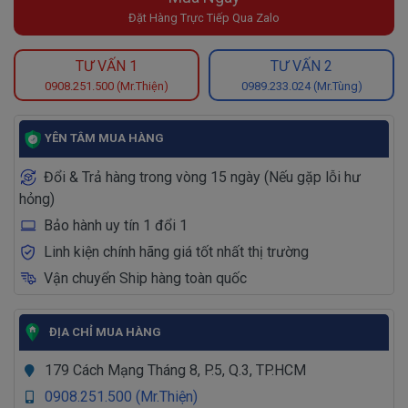
Đặt Hàng Trực Tiếp Qua Zalo
TƯ VẤN 1
TƯ VẤN 2
0908.251.500 (Mr.Thiện)
0989.233.024 (Mr.Tùng)
YÊN TÂM MUA HÀNG
Đổi & Trả hàng trong vòng 15 ngày (Nếu gặp lỗi hư
hỏng)
Bảo hành uy tín 1 đổi 1
Linh kiện chính hãng giá tốt nhất thị trường
Vận chuyển Ship hàng toàn quốc
ĐỊA CHỈ MUA HÀNG
179 Cách Mạng Tháng 8, P.5, Q.3, TP.HCM
0908.251.500 (Mr.Thiện)