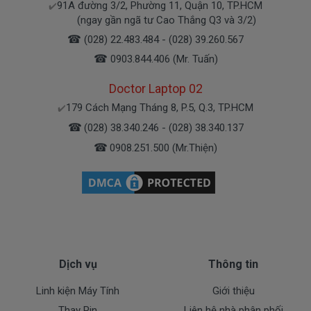
91A đường 3/2, Phường 11, Quận 10, TP.HCM
✔️
(ngay gần ngã tư Cao Thắng Q3 và 3/2)
Bạn có thể gọi Zalo cho shop tai số 0908251500.
☎
(028) 22.483.484 - (028) 39.260.567
À mà thỉnh thoảng shop bận máy một chút, cứ nhắn
☎
0903.844.406 (Mr. Tuấn)
tin để chút shop gọi lại cho bạn nhé.
Doctor Laptop 02
Sạc Asus Được Bảo hành ra sao
179 Cách Mạng Tháng 8, P.5, Q.3, TP.HCM
✔️
☎
(028) 38.340.246 - (028) 38.340.137
Chế độ bảo hành cho sạc máy xách tay Asus
☎
0908.251.500 (Mr.Thiện)
* 1 đổi 1 trong thời gian bảo hành với những
điều kiện như sau:
- Trong thời gian xài làm việc nếu
sạc laptop
Asus
có các hư hỏng nào (dung lượng giảm tụt
sạc quá nhiều, sạc Asus độ chai quá 70%) chúng tôi
xin được thay mới 100% cho khách trong thời gian
Dịch vụ
Thông tin
bảo hành.
Linh kiện Máy Tính
Giới thiệu
* Các trường hợp không được bảo hành:
Thay Pin
Liên hệ nhà phân phối