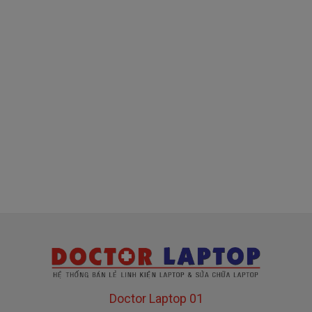
( sạc chính hãng này là hàng xách tay
về nhé )
Mua sạc Asus ở đâu tại Tphcm
Tai Tphcm nếu sạc Asus của các bạn bị hư, các
bạn có thể đến Doctorlaptop Tại Tphcm để mua.
- Shop có đội người kiểm tra và thay miễn phí
cho các bạn nhé.
Bạn chưa biết
sạc Laptop
này có phù hợp với máy
của mình hay không?
Bạn chưa biết máy Asus của mình là dòng nào?
Doctor Laptop 01
Bạn yên tâm nhé.