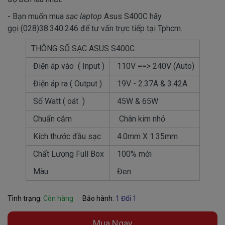
- Bạn muốn mua
sạc laptop
Asus S400C hãy
gọi (028)38.340.246 để tư vấn trực tiếp tại Tphcm.
THÔNG SỐ SẠC ASUS S400C
Điện áp vào ( Input )
110V ==> 240V (Auto)
Điện áp ra ( Output )
19V - 2.37A & 3.42A
Số Watt ( oát )
45W & 65W
Chuẩn cắm
Chân kim nhỏ
Kích thước đầu sạc
4.0mm X 1.35mm
Chất Lượng Full Box
100% mới
Màu
Đen
Tình trạng:
Còn hàng
Bảo hành:
1 Đổi 1
Mua Ngay