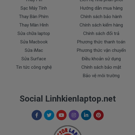
- Sạc Asus bị rơi vỡ không còn nguyên dạng.
Sạc Máy Tính
Hướng dẫn mua hàng
- Sạc Asus bị ngập nước.
Thay Bàn Phím
Chính sách bảo hành
- Tem niêm phong dán trên sạc bị rách hay có dấu
Thay Màn Hình
Chính sách kiểm hàng
hiệu tẩy xóa
Sửa chữa laptop
Chính sách đổi trả
- Tem bảo hành không còn nguyên vẹn.
Sửa Macbook
Phương thức thanh toán
Thanh toán
Sửa iMac
Phương thức vận chuyển
Sửa Surface
Điều khoản sử dụng
1. Thanh toán trực tiếp tại văn phòng Cty
Tin tức công nghệ
Chính sách bảo mật
DOCTORLAPTOP TẠI TP.HCM
Bảo vệ môi trường
2. Thanh toán chuyển khoản qua ngân hàng
Social Linhkienlaptop.net
+ Tên ngân hàng : Ngân hàng Ngoại Thương Việt
Nam Vietcombank
Vietcombank (CN Sài Gòn )
Chủ tài khoản : Trần Thiện
Số Tài Khoản : 0071001848675