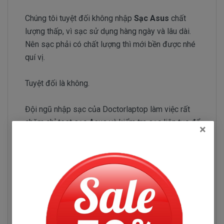
Chúng tôi tuyệt đối không nhập
Sạc Asus
chất
lượng thấp, vì sạc sử dụng hàng ngày và lâu dài.
Nên sạc phải có chất lượng thì mới bền được nhé
quí vị.
Tuyệt đối là không.
Đội ngũ nhập sạc của Doctorlaptop làm việc rất
chăm chỉ test sạc Asus và kiểm tra sạc liên tục để
×
chỉ tuyển chọn những nhà phân phối sạc có uy tín và
chuyên sản xuất sạc chất lượng tốt.
Sạc Asus S400C
Những hư hỏng thường gặp