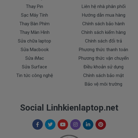
* Các trường hợp không được bảo hành:
Thay Pin
Liên hệ nhà phân phối
- Sạc Asus bị rơi vỡ không còn nguyên dạng.
Sạc Máy Tính
Hướng dẫn mua hàng
- Sạc Asus bị ngập nước.
Thay Bàn Phím
Chính sách bảo hành
- Tem niêm phong dán trên sạc bị rách hay có dấu
Thay Màn Hình
Chính sách kiểm hàng
hiệu tẩy xóa
Sửa chữa laptop
Chính sách đổi trả
- Tem bảo hành không còn nguyên vẹn.
Sửa Macbook
Phương thức thanh toán
Thanh toán
Sửa iMac
Phương thức vận chuyển
Sửa Surface
Điều khoản sử dụng
1. Thanh toán trực tiếp tại văn phòng Cty
Tin tức công nghệ
Chính sách bảo mật
DOCTORLAPTOP TẠI TP.HCM
Bảo vệ môi trường
2. Thanh toán chuyển khoản qua ngân hàng
Social Linhkienlaptop.net
+ Tên ngân hàng : Ngân hàng Ngoại Thương Việt
Nam Vietcombank
Vietcombank (CN Sài Gòn )
Chủ tài khoản : Trần Thiện