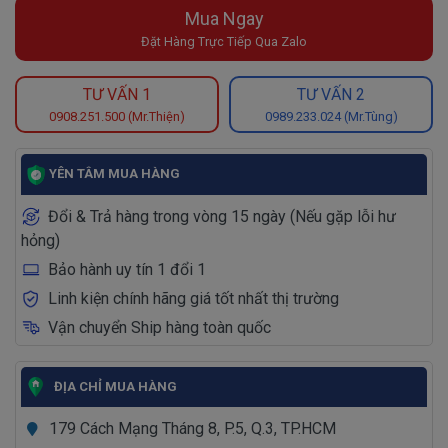
Mua Ngay
Đặt Hàng Trực Tiếp Qua Zalo
TƯ VẤN 1
TƯ VẤN 2
0908.251.500 (Mr.Thiện)
0989.233.024 (Mr.Tùng)
YÊN TÂM MUA HÀNG
Đổi & Trả hàng trong vòng 15 ngày (Nếu gặp lỗi hư
hỏng)
Bảo hành uy tín 1 đổi 1
Linh kiện chính hãng giá tốt nhất thị trường
Vận chuyển Ship hàng toàn quốc
ĐỊA CHỈ MUA HÀNG
179 Cách Mạng Tháng 8, P.5, Q.3, TP.HCM