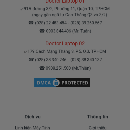
Doctor Laptop 01
Bạn yên tâm nhé.
91A đường 3/2, Phường 11, Quận 10, TP.HCM
✔️
(ngay gần ngã tư Cao Thắng Q3 và 3/2)
Bạn có thể gọi Zalo cho shop tai số 0908251500.
☎
(028) 22.483.484 - (028) 39.260.567
À mà thỉnh thoảng shop bận máy một chút, cứ nhắn
☎
0903.844.406 (Mr. Tuấn)
tin để chút shop gọi lại cho bạn nhé.
Doctor Laptop 02
Sạc Asus Được Bảo hành ra sao
179 Cách Mạng Tháng 8, P.5, Q.3, TP.HCM
✔️
☎
(028) 38.340.246 - (028) 38.340.137
Chế độ bảo hành cho sạc máy xách tay Asus
☎
0908.251.500 (Mr.Thiện)
* 1 đổi 1 trong thời gian bảo hành với những
điều kiện như sau:
- Trong thời gian xài làm việc nếu
sạc laptop
Asus
có các hư hỏng nào (dung lượng giảm tụt
sạc quá nhiều, sạc Asus độ chai quá 70%) chúng tôi
xin được thay mới 100% cho khách trong thời gian
Dịch vụ
Thông tin
bảo hành.
Linh kiện Máy Tính
Giới thiệu