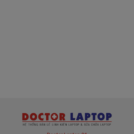
( sạc chính hãng này là hàng xách tay
về nhé )
Mua sạc Asus ở đâu tại Tphcm
Tai Tphcm nếu sạc Asus của các bạn bị hư, các
bạn có thể đến Doctorlaptop Tại Tphcm để mua.
- Shop có đội người kiểm tra và thay miễn phí
cho các bạn nhé.
Bạn chưa biết
sạc Laptop
này có phù hợp với máy
của mình hay không?
Bạn chưa biết máy Asus của mình là dòng nào?