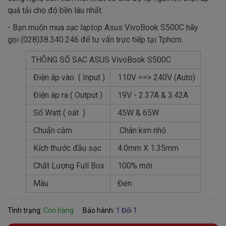
quá tải cho độ bền lâu nhất.
- Bạn muốn mua
sạc laptop
Asus VivoBook S500C hãy
gọi (028)38.340.246 để tư vấn trực tiếp tại Tphcm.
THÔNG SỐ SẠC ASUS VivoBook S500C
Điện áp vào ( Input )
110V ==> 240V (Auto)
Điện áp ra ( Output )
19V - 2.37A & 3.42A
Số Watt ( oát )
45W & 65W
Chuẩn cắm
Chân kim nhỏ
Kích thước đầu sạc
4.0mm X 1.35mm
Chất Lượng Full Box
100% mới
Màu
Đen
Tình trạng:
Còn hàng
Bảo hành:
1 Đổi 1