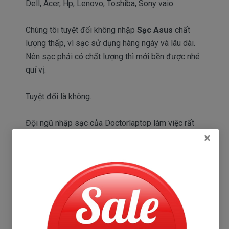
Dell, Acer, Hp, Lenovo, Toshiba, Sony vaio.
Chúng tôi tuyệt đối không nhập
Sạc Asus
chất
lượng thấp, vì sạc sử dụng hàng ngày và lâu dài.
Nên sạc phải có chất lượng thì mới bền được nhé
quí vị.
Tuyệt đối là không.
Đội ngũ nhập sạc của Doctorlaptop làm việc rất
×
chăm chỉ test sạc Asus và kiểm tra sạc liên tục để
chỉ tuyển chọn những nhà phân phối sạc có uy tín và
chuyên sản xuất sạc chất lượng tốt.
Sạc Asus VivoBook S500C
Những hư hỏng thường gặp