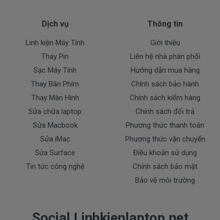
TP.HCM
+ Hỗ trợ 50% chi phí vận chuyển đối với khách hàng ở
Dịch vụ
Thông tin
các tỉnh ngoài
Linh kiện Máy Tính
Giới thiệu
Thanh toán cho sạc laptop Dell
Thay Pin
Liên hệ nhà phân phối
Alienware M17x Sandy Bridge
Sạc Máy Tính
Hướng dẫn mua hàng
1. Thanh toán trực tiếp tại văn phòng DoctorLaptop
Thay Bàn Phím
Chính sách bảo hành
DoctorLaptop 01: 179 Cách Mạng Tháng 8, P.5, Q.3,
Thay Màn Hình
Chính sách kiểm hàng
TP.HCM
Sửa chữa laptop
Chính sách đổi trả
Sửa Macbook
Phương thức thanh toán
2. Thanh toán chuyển khoản qua ngân hàng
+ Tên ngân hàng : Ngân hàng Ngoại Thương Việt Nam
Sửa iMac
Phương thức vận chuyển
Vietcombank (Chi nhánh Bến Thành)
Sửa Surface
Điều khoản sử dụng
Chủ tài khoản : Trần Thiện
Tin tức công nghệ
Chính sách bảo mật
Số Tài Khoản : 0071001848675
Bảo vệ môi trường
+ Tên ngân hàng : Ngân hàng Đông Á, TP.HCM
Chủ tài khoản : Trần Thiện
Social Linhkienlaptop.net