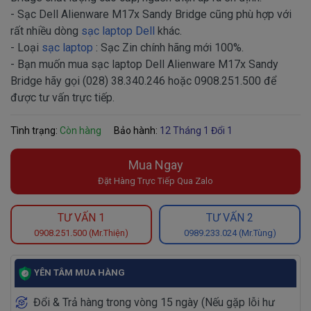
- Sạc Dell Alienware M17x Sandy Bridge cũng phù hợp với
rất nhiều dòng
sạc laptop Dell
khác.
- Loại
sạc laptop
: Sạc Zin chính hãng mới 100%.
- Bạn muốn mua sạc laptop Dell Alienware M17x Sandy
Bridge hãy gọi (028) 38.340.246 hoặc 0908.251.500 để
được tư vấn trực tiếp.
Tình trạng:
Còn hàng
Bảo hành:
12 Tháng 1 Đổi 1
Mua Ngay
Đặt Hàng Trực Tiếp Qua Zalo
TƯ VẤN 1
TƯ VẤN 2
0908.251.500 (Mr.Thiện)
0989.233.024 (Mr.Tùng)
YÊN TÂM MUA HÀNG
Đổi & Trả hàng trong vòng 15 ngày (Nếu gặp lỗi hư