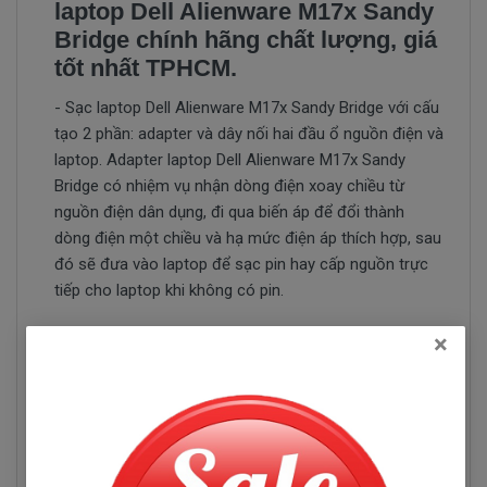
laptop Dell Alienware M17x Sandy
Bridge chính hãng chất lượng, giá
tốt nhất TPHCM.
- Sạc laptop Dell Alienware M17x Sandy Bridge với cấu
tạo 2 phần: adapter và dây nối hai đầu ổ nguồn điện và
laptop. Adapter laptop Dell Alienware M17x Sandy
Bridge có nhiệm vụ nhận dòng điện xoay chiều từ
nguồn điện dân dụng, đi qua biến áp để đổi thành
dòng điện một chiều và hạ mức điện áp thích hợp, sau
đó sẽ đưa vào laptop để sạc pin hay cấp nguồn trực
tiếp cho laptop khi không có pin.
×
- Khi cục sạc laptop Dell Alienware M17x Sandy
Bridge của bạn không còn hoạt động tốt như lúc trước
nữa và đã đến lúc bạn nên thay cục sạc mới. Sạc
laptop Dell Alienware M17x Sandy Bridge có thương
hiệu rõ ràng, được bán ra là hàng mới 100%, sản phẩm
được đảm bảo tương thích 100% với máy của bạn