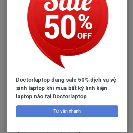
và đã được kiểm định chất lượng trước khi bán ra.
Dấu hiệu nhận biết sạc laptop Dell
Doctorlaptop đang sale 50% dịch vụ vệ
Alienware M17x Sandy Bridge bị
sinh laptop khi mua bất kỳ linh kiện
hư hỏng
laptop nào tại Doctorlaptop
- Khi cắm sạc laptop không vào điện và cũng không
có bất kì tín hiệu gì. Nguyên nhân có thể adapter của
Tư vấn nhanh
laptop bị chập điện đã làm sạc bị cháy mạch bên
trong. Đây là trường hợp rất thường gặp nếu như sạc
laptop của bạn bị lỗi hoặc bị hỏng.