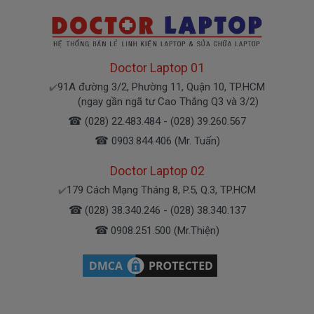
cho khách hàng.
* Các trường hợp không được bảo hành:
- Sạc bị rơi vỡ không còn nguyên dạng.
Doctor Laptop 01
- Sạc bị ngập nước.
91A đường 3/2, Phường 11, Quận 10, TP.HCM
✔️
- Sạc không bị cháy nổ do sử dụng sai nguồn điện
(ngay gần ngã tư Cao Thắng Q3 và 3/2)
Cam kết cho sạc laptop Dell
☎
(028) 22.483.484 - (028) 39.260.567
Alienware M17x Sandy Bridge
☎
0903.844.406 (Mr. Tuấn)
+ Chúng tôi luôn đặt chất lượng các sản phẩm lên
Doctor Laptop 02
hàng đầu.
179 Cách Mạng Tháng 8, P.5, Q.3, TP.HCM
✔️
+ Không bán hàng nhái, hàng chất lượng kém gây ảnh
hưởng tới máy trong quá trình sử dụng.
☎
(028) 38.340.246 - (028) 38.340.137
+ Bảo hành nhanh, nghiêm túc.
☎
0908.251.500 (Mr.Thiện)
Dịch vụ cho sạc laptop Dell
Alienware M17x Sandy Bridge
+ Giao hàng và lắp đặt tận nhà trong nội thành