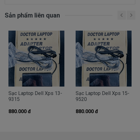
bạn dùng quá lâu dẫn đến tụ trong sạc kém, do dùng
không cẩn thận lên bị đứt dây ngầm, do nguyên nhân
Sản phẩm liên quan
chủ quan khiến cục sạc laptop Dell bị vào nước, do
dòng điện nơi bạn dùng không ổn định khiến
sạc
laptop dell
của bạn bị hư hỏng.
Khi cần mua sạc laptop Dell Alienware M17x Sandy
Bridge bạn hãy đến DoctorLaptop, đảm bảo chất
lượng tốt nhất, uy tín hãng lớn, nhanh chóng lấy liền,
giá tốt nhất tphcm và có các chế độ bảo hành, hậu
mãi chu đáo. Hãy liên hệ:
0908.251.500 (Mr. Thiện)
Chế độ bảo hành
Sạc Laptop Dell Xps 13-
Sạc Laptop Dell Xps 15-
9315
9520
cho sạc laptop Dell Alienware
M17x Sandy Bridge
880.000 đ
880.000 đ
* 1 đổi 1 trong vòng 12 tháng với các điều kiện sau:
- Trong thời gian 12 tháng sử dụng nếu sản phẩm có
bất cứ trục trặc nào chúng tôi xin được đổi mới 100%