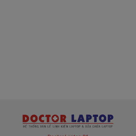
tính dell thượng vàng hạ cám chất lượng bèo béo
beo giá thật rẻ củng có. Có nơi bán giá trên trời giá
cao ngất ngưỡng củng có.
Riêng Shop
Linhkienlaptop.net
chỉ có đúng 2
loại thôi nhé.
Sạc Laptop Dell
Inspiron 3459
Oem sạc thay
Giá bán là
Call
thế
( sạc Oem sạc thay thế của hãng thứ
3 sàn xuất nhé )
sạc
Dell
3459 chính hãng Giá bạn mua là
380k
( sạc chính hãng này là hàng xách tay
về nhé )