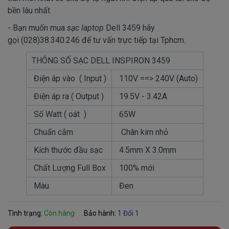
bền lâu nhất.
- Bạn muốn mua
sạc laptop
Dell 3459 hãy
gọi (028)38.340.246 để tư vấn trực tiếp tại Tphcm.
THÔNG SỐ SẠC DELL INSPIRON 3459
Điện áp vào ( Input )
110V ==> 240V (Auto)
Điện áp ra ( Output )
19.5V - 3.42A
Số Watt ( oát )
65W
Chuẩn cắm
Chân kim nhỏ
Kích thước đầu sạc
4.5mm X 3.0mm
Chất Lượng Full Box
100% mới
Màu
Đen
Tình trạng:
Còn hàng
Bảo hành:
1 Đổi 1