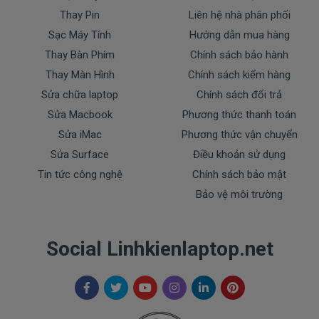
Bạn có thể gọi Zalo cho shop tai số 0908251500.
Thay Pin
Liên hệ nhà phân phối
À mà thỉnh thoảng shop bận máy một chút, cứ nhắn
Sạc Máy Tính
Hướng dẫn mua hàng
tin để chút Doctolapgọi lại cho bạn nhé.
Thay Bàn Phím
Chính sách bảo hành
Thay Màn Hình
Chính sách kiểm hàng
Bảo Hành 1 Đổi 1
Sửa chữa laptop
Chính sách đổi trả
Sửa Macbook
Phương thức thanh toán
Chế độ bảo hành cho sạc máy xách tay Dell
Sửa iMac
Phương thức vận chuyển
* 1 đổi 1 trong thời gian bảo hành với những
Sửa Surface
Điều khoản sử dụng
điều kiện như sau:
Tin tức công nghệ
Chính sách bảo mật
- Trong thời gian sài làm việc nếu
sạc laptop Dell
có
Bảo vệ môi trường
các hư hỏng nào (dung lượng giảm tụt sạc quá
nhiều, sạc Dell độ chai quá 70%) chúng tôi xin được
thay mới 100% cho khách trong thời gian bảo hành.
Social Linhkienlaptop.net
* Các trường hợp không được bảo hành:
- sạc Dell bị rơi vỡ không còn nguyên dạng.
- sạc Dell bị ngập nước.