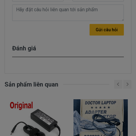
- Hai là cắm sạc vào máy tính quí vị nhìn phía
bên trái màn hình ngay chổ hiển thị cục pin không có
tín hiệu của sạc, pin không có tín hiệu sạc pin, và
giảm dần dung lượng về không.
Gửi câu hỏi
- Ba là cắm điện vào đèn trên cục sạc hiển thị
bình thường nhưng khi cắm jack cắm vào máy tính
Đánh giá
thì đèn tắt. Trường hợp này cục sạc không bị hư nhé
quý vị, Lúc này ta kiểm tra như sau tìm cục sạc dell
tương tự cắm vào nếu đèn leb trên cục sạc vẫn bị
tắt ta biết chính xác mạch nguồn trên laptop đã bị
Sản phẩm liên quan
chạm.
Sạc Dell Inspiron 3459 Tại Sao Hư
Sạc dell Inspiron 3459 bị hư tại sao nó hư, có 2
nguyên nhân sau đây.