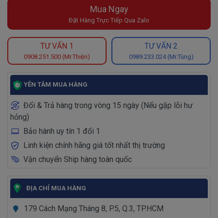
Mua Ngay
Đặt Hàng Trực Tiếp Qua Zalo
TƯ VẤN 1
TƯ VẤN 2
0908.251.500 (Mr.Thiện)
0989.233.024 (Mr.Tùng)
YÊN TÂM MUA HÀNG
Đổi & Trả hàng trong vòng 15 ngày (Nếu gặp lỗi hư
hỏng)
Bảo hành uy tín 1 đổi 1
Linh kiện chính hãng giá tốt nhất thị trường
Vận chuyển Ship hàng toàn quốc
ĐỊA CHỈ MUA HÀNG
179 Cách Mạng Tháng 8, P.5, Q.3, TP.HCM