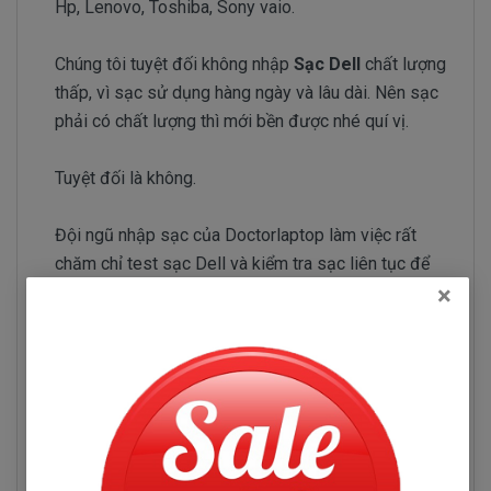
Hp, Lenovo, Toshiba, Sony vaio.
Chúng tôi tuyệt đối không nhập
Sạc Dell
chất lượng
thấp, vì sạc sử dụng hàng ngày và lâu dài. Nên sạc
phải có chất lượng thì mới bền được nhé quí vị.
Tuyệt đối là không.
Đội ngũ nhập sạc của Doctorlaptop làm việc rất
chăm chỉ test sạc Dell và kiểm tra sạc liên tục để
×
chỉ tuyển chọn những nhà phân phối sạc có uy tín và
chuyên sản xuất sạc chất lượng tốt.