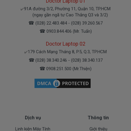
Doctor Laptop 01
Mua sạc Laptop dell 3459 ở đâu tại
tphcm
91A đường 3/2, Phường 11, Quận 10, TP.HCM
✔️
(ngay gần ngã tư Cao Thắng Q3 và 3/2)
☎
(028) 22.483.484 - (028) 39.260.567
Tai tphcm nếu sạc laptop Dell 3459 của các
☎
0903.844.406 (Mr. Tuấn)
bạn bị hư, các bạn có thể đến Doctorlaptop Tại
Tphcm để mua.
Doctor Laptop 02
- Shop có đội người kiểm tra và thay miễn phí
179 Cách Mạng Tháng 8, P.5, Q.3, TP.HCM
✔️
cho các bạn nhé.
☎
(028) 38.340.246 - (028) 38.340.137
☎
0908.251.500 (Mr.Thiện)
Bạn chưa biết
sạc Laptop
này có phù hợp với máy
của mình hay không?
Bạn chưa biết máy Dell của mình là dòng Latitude ,
Inspiron, Vostro hay Precision?
Bạn yên tâm nhé.
Dịch vụ
Thông tin
Linh kiện Máy Tính
Giới thiệu