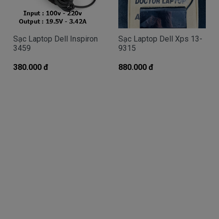
- Sạc dell sử dụng lâu ngày linh kiện như ic
chíp, tụ điện ngày qua ngày bị nóng lên dẫn đến bị
lão hóa và mất chức năng điều tiết và dẫn điện ==>
Sạc Laptop Dell Inspiron
Sạc Laptop Dell Xps 13-
sạc sẻ bị hư
3459
9315
- Nguyên nhân do chúng ta để nước vô làm cục
sạc bị chạm ==> cục sạc bị chạm và cháy.
380.000 đ
880.000 đ
- Nguyên nhân vô duyên nhất là bị chuột và côn
trùng cắn đứt dây. Trường hợp này phải thay cục
sạc mới nhé, để vậy sử dụng có ngày ôm hận vì
bên trong dây sạc có một dây âm và một dây
dương 2 dây này chập chạm thì dẫn đến cháy máy
tính nhẹ củng bị cháy nguồn trên main nhé. ===> Tốt
nhất mua cục sạc mới cho chắc cú..
Giá Sạc Dell 3459 chính hãng mua là
bao nhiêu
Trên thị trường thì có nhiều loại sạc cho máy