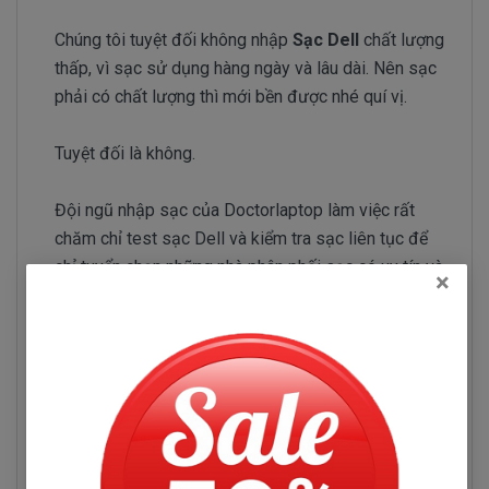
Chúng tôi tuyệt đối không nhập
Sạc Dell
chất lượng
thấp, vì sạc sử dụng hàng ngày và lâu dài. Nên sạc
phải có chất lượng thì mới bền được nhé quí vị.
Tuyệt đối là không.
Đội ngũ nhập sạc của Doctorlaptop làm việc rất
chăm chỉ test sạc Dell và kiểm tra sạc liên tục để
chỉ tuyển chọn những nhà phân phối sạc có uy tín và
×
chuyên sản xuất sạc chất lượng tốt.
Sạc Dell Inspiron 5559
Những hư hỏng thường gặp
Sạc Dell Inspiron 5559 bị hư làm sao chúng ta