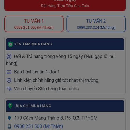
Đặt Hàng Trực Tiếp Qua Zalo
TƯ VẤN 1
TƯ VẤN 2
0908.251.500 (Mr.Thiện)
0989.233.024 (Mr.Tùng)
YÊN TÂM MUA HÀNG
Đổi & Trả hàng trong vòng 15 ngày (Nếu gặp lỗi hư
hỏng)
Bảo hành uy tín 1 đổi 1
Linh kiện chính hãng giá tốt nhất thị trường
Vận chuyển Ship hàng toàn quốc
ĐỊA CHỈ MUA HÀNG
179 Cách Mạng Tháng 8, P.5, Q.3, TP.HCM
0908.251.500 (Mr.Thiện)