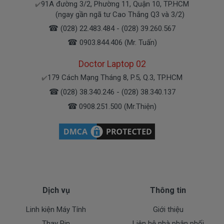
91A đường 3/2, Phường 11, Quận 10, TP.HCM
✔️
(ngay gần ngã tư Cao Thắng Q3 và 3/2)
Bạn yên tâm nhé.
☎
(028) 22.483.484 - (028) 39.260.567
☎
0903.844.406 (Mr. Tuấn)
Bạn có thể gọi Zalo cho shop tai số 0908251500.
À mà thỉnh thoảng shop bận máy một chút, cứ nhắn
Doctor Laptop 02
tin để chút Doctolapgọi lại cho bạn nhé.
179 Cách Mạng Tháng 8, P.5, Q.3, TP.HCM
✔️
☎
(028) 38.340.246 - (028) 38.340.137
Sạc Dell Được Bảo hành ra sao
☎
0908.251.500 (Mr.Thiện)
Chế độ bảo hành cho sạc máy xách tay Dell
* 1 đổi 1 trong thời gian bảo hành với những
điều kiện như sau:
- Trong thời gian sài làm việc nếu
sạc laptop Dell
có
các hư hỏng nào (dung lượng giảm tụt sạc quá
Dịch vụ
Thông tin
nhiều, sạc Dell độ chai quá 70%) chúng tôi xin được
Linh kiện Máy Tính
Giới thiệu
thay mới 100% cho khách trong thời gian bảo hành.
Thay Pin
Liên hệ nhà phân phối