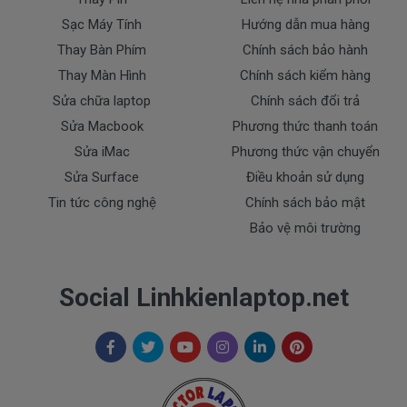
Sạc Máy Tính
Hướng dẫn mua hàng
* Các trường hợp không được bảo hành:
- sạc Dell bị rơi vỡ không còn nguyên dạng.
Thay Bàn Phím
Chính sách bảo hành
- sạc Dell bị ngập nước.
Thay Màn Hình
Chính sách kiểm hàng
- Tem niêm phong dán trên sạc bị rách hay có dấu
Sửa chữa laptop
Chính sách đổi trả
hiệu tẩy xóa
Sửa Macbook
Phương thức thanh toán
- Tem bảo hành không còn nguyên vẹn.
Sửa iMac
Phương thức vận chuyển
Thanh toán
Sửa Surface
Điều khoản sử dụng
Tin tức công nghệ
Chính sách bảo mật
Bảo vệ môi trường
1. Thanh toán trực tiếp tại văn phòng Cty
DOCTORLAPTOP TẠI TP.HCM
Social Linhkienlaptop.net
2. Thanh toán chuyển khoản qua ngân hàng
+ Tên ngân hàng : Ngân hàng Ngoại Thương Việt
Nam Vietcombank
Vietcombank (CN Sài Gòn )
Chủ tài khoản : Trần Thiện