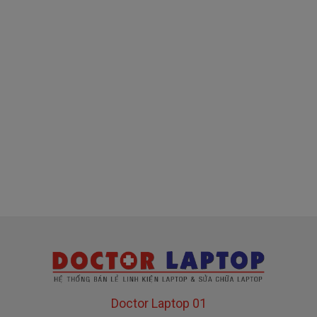
380k
là
( sạc chính hãng này là hàng xách tay
về nhé )
Mua sạc dell ở đâu tại tphcm
Tai tphcm nếu sạc dell của các bạn bị hư, các
bạn có thể đến Doctorlaptop Tại Tphcm để mua.
- Shop có đội người kiểm tra và thay miễn phí
cho các bạn nhé.
Bạn chưa biết
sạc Laptop
này có phù hợp với máy
của mình hay không?
Bạn chưa biết máy Dell của mình là dòng Latitude ,
Doctor Laptop 01
Inspiron, Vostro hay Precision?