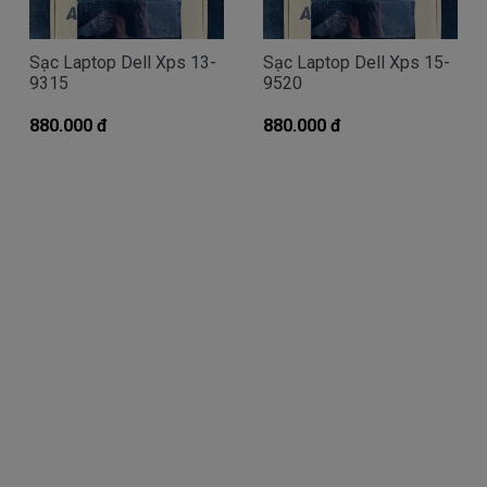
Giá Sạc dell chính hãng mua là bao
Sạc Laptop Dell Xps 13-
Sạc Laptop Dell Xps 15-
nhiêu
9315
9520
Trên thị trường thì có nhiều loại sạc cho máy
880.000 đ
880.000 đ
tính dell thượng vàng hạ cám chất lượng bèo béo
beo giá thật rẻ củng có. Có nơi bán giá trên trời giá
cao ngất ngưỡng củng có.
Riêng Shop
Linhkienlaptop.net
chỉ có đúng 2
loại thôi nhé.
Sạc Dell
Inspiron
Oem sạc thay thế
Giá
Call
bán là
( sạc Oem sạc thay thế của hãng thứ
3 sàn xuất nhé )
sạc
Dell
Inspiron chính hãng Giá bạn mua