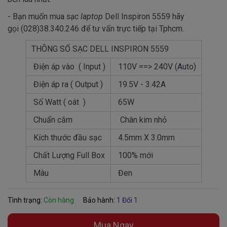
- Bạn muốn mua
sạc laptop
Dell Inspiron 5559 hãy
gọi (028)38.340.246 để tư vấn trực tiếp tại Tphcm.
THÔNG SỐ SẠC DELL INSPIRON 5559
Điện áp vào ( Input )
110V ==> 240V (Auto)
Điện áp ra ( Output )
19.5V - 3.42A
Số Watt ( oát )
65W
Chuẩn cắm
Chân kim nhỏ
Kích thước đầu sạc
4.5mm X 3.0mm
Chất Lượng Full Box
100% mới
Màu
Đen
Tình trạng:
Còn hàng
Bảo hành:
1 Đổi 1
Mua Ngay