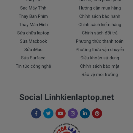
- sạc Dell bị rơi vỡ không còn nguyên dạng.
Sạc Máy Tính
Hướng dẫn mua hàng
- sạc Dell bị ngập nước.
Thay Bàn Phím
Chính sách bảo hành
- Tem niêm phong dán trên sạc bị rách hay có dấu
Thay Màn Hình
Chính sách kiểm hàng
hiệu tẩy xóa
Sửa chữa laptop
Chính sách đổi trả
- Tem bảo hành không còn nguyên vẹn.
Sửa Macbook
Phương thức thanh toán
Thanh toán
Sửa iMac
Phương thức vận chuyển
Sửa Surface
Điều khoản sử dụng
Tin tức công nghệ
Chính sách bảo mật
1. Thanh toán trực tiếp tại văn phòng Cty
DOCTORLAPTOP TẠI TP.HCM
Bảo vệ môi trường
2. Thanh toán chuyển khoản qua ngân hàng
Social Linhkienlaptop.net
+ Tên ngân hàng : Ngân hàng Ngoại Thương Việt
Nam Vietcombank
Vietcombank (CN Sài Gòn )
Chủ tài khoản : Trần Thiện
Số Tài Khoản : 0071001848675