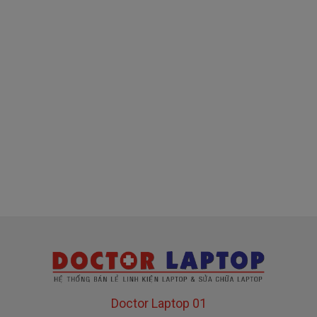
( sạc chính hãng này là hàng xách tay
về nhé )
Mua sạc dell ở đâu tại tphcm
Tai tphcm nếu sạc dell của các bạn bị hư, các
bạn có thể đến Doctorlaptop Tại Tphcm để mua.
- Shop có đội người kiểm tra và thay miễn phí
cho các bạn nhé.
Bạn chưa biết
sạc Laptop
này có phù hợp với máy
của mình hay không?
Bạn chưa biết máy Dell của mình là dòng Latitude ,
Inspiron, Vostro hay Precision?
Doctor Laptop 01