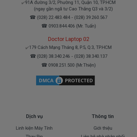
91A đường 3/2, Phường 11, Quận 10, TP.HCM
✔️
Bạn yên tâm nhé.
(ngay gần ngã tư Cao Thắng Q3 và 3/2)
☎
(028) 22.483.484 - (028) 39.260.567
Bạn có thể gọi Zalo cho shop tai số 0908251500.
☎
0903.844.406 (Mr. Tuấn)
À mà thỉnh thoảng shop bận máy một chút, cứ nhắn
tin để chút Doctolapgọi lại cho bạn nhé.
Doctor Laptop 02
179 Cách Mạng Tháng 8, P.5, Q.3, TP.HCM
✔️
Sạc Dell Được Bảo hành ra sao
☎
(028) 38.340.246 - (028) 38.340.137
☎
0908.251.500 (Mr.Thiện)
Chế độ bảo hành cho sạc máy xách tay Dell
* 1 đổi 1 trong thời gian bảo hành với những
điều kiện như sau:
- Trong thời gian sài làm việc nếu
sạc laptop Dell
có
các hư hỏng nào (dung lượng giảm tụt sạc quá
nhiều, sạc Dell độ chai quá 70%) chúng tôi xin được
Dịch vụ
Thông tin
thay mới 100% cho khách trong thời gian bảo hành.
Linh kiện Máy Tính
Giới thiệu
* Các trường hợp không được bảo hành:
Thay Pin
Liên hệ nhà phân phối