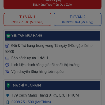
Đặt Hàng Trực Tiếp Qua Zalo
TƯ VẤN 1
TƯ VẤN 2
0908.251.500 (Mr.Thiện)
0989.233.024 (Mr.Tùng)
YÊN TÂM MUA HÀNG
Đổi & Trả hàng trong vòng 15 ngày (Nếu gặp lỗi hư
hỏng)
Bảo hành uy tín 1 đổi 1
Linh kiện chính hãng giá tốt nhất thị trường
Vận chuyển Ship hàng toàn quốc
ĐỊA CHỈ MUA HÀNG
179 Cách Mạng Tháng 8, P.5, Q.3, TP.HCM
0908.251.500 (Mr.Thiện)