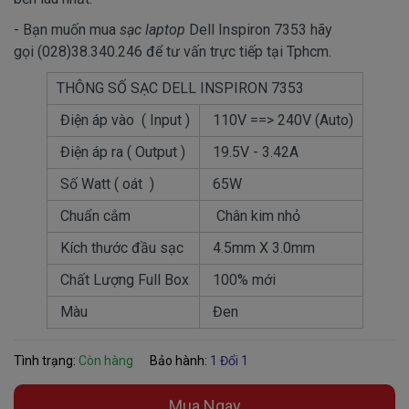
- Bạn muốn mua
sạc laptop
Dell Inspiron 7353 hãy
gọi (028)38.340.246 để tư vấn trực tiếp tại Tphcm.
THÔNG SỐ SẠC DELL INSPIRON 7353
Điện áp vào ( Input )
110V ==> 240V (Auto)
Điện áp ra ( Output )
19.5V - 3.42A
Số Watt ( oát )
65W
Chuẩn cắm
Chân kim nhỏ
Kích thước đầu sạc
4.5mm X 3.0mm
Chất Lượng Full Box
100% mới
Màu
Đen
Tình trạng:
Còn hàng
Bảo hành:
1 Đổi 1
Mua Ngay