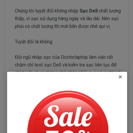
Chúng tôi tuyệt đối không nhập
Sạc Dell
chất lượng
thấp, vì sạc sử dụng hàng ngày và lâu dài. Nên sạc
phải có chất lượng thì mới bền được nhé quí vị.
Tuyệt đối là không.
Đội ngũ nhập sạc của Doctorlaptop làm việc rất
chăm chỉ test sạc Dell và kiểm tra sạc liên tục để
chỉ tuyển chọn những nhà phân phối sạc có uy tín và
×
chuyên sản xuất sạc chất lượng tốt.
Sạc Dell Inspiron 7353
Những hư hỏng thường gặp
Sạc Dell Inspiron 7353 bị hư làm sao chúng ta