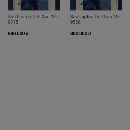
Giá Sạc dell chính hãng mua là bao
nhiêu
Sạc Laptop Dell Xps 13-
Sạc Laptop Dell Xps 15-
Trên thị trường thì có nhiều loại sạc cho máy
9315
9520
tính dell thượng vàng hạ cám chất lượng bèo béo
880.000 đ
880.000 đ
beo giá thật rẻ củng có. Có nơi bán giá trên trời giá
cao ngất ngưỡng củng có.
Riêng Shop
Linhkienlaptop.net
chỉ có đúng 2
loại thôi nhé.
Sạc Dell
Inspiron
Oem sạc thay thế
Giá
Call
bán là
( sạc Oem sạc thay thế của hãng thứ
3 sàn xuất nhé )
sạc
Dell
Inspiron chính hãng Giá bạn mua
380k
là