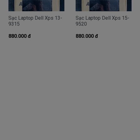
Giá Sạc dell chính hãng mua là bao
nhiêu
Sạc Laptop Dell Xps 13-
Sạc Laptop Dell Xps 15-
Trên thị trường thì có nhiều loại sạc cho máy
9315
9520
tính dell thượng vàng hạ cám chất lượng bèo béo
880.000 đ
880.000 đ
beo giá thật rẻ củng có. Có nơi bán giá trên trời giá
cao ngất ngưỡng củng có.
Riêng Shop
Linhkienlaptop.net
chỉ có đúng 2
loại thôi nhé.
Sạc Dell
Inspiron
Oem sạc thay thế
Giá
Call
bán là
( sạc Oem sạc thay thế của hãng thứ
3 sàn xuất nhé )
sạc
Dell
Inspiron chính hãng Giá bạn mua
380k
là