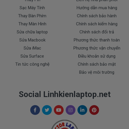
- sạc Dell bị rơi vỡ không còn nguyên dạng.
Sạc Máy Tính
Hướng dẫn mua hàng
- sạc Dell bị ngập nước.
Thay Bàn Phím
Chính sách bảo hành
- Tem niêm phong dán trên sạc bị rách hay có dấu
Thay Màn Hình
Chính sách kiểm hàng
hiệu tẩy xóa
Sửa chữa laptop
Chính sách đổi trả
- Tem bảo hành không còn nguyên vẹn.
Sửa Macbook
Phương thức thanh toán
Thanh toán
Sửa iMac
Phương thức vận chuyển
Sửa Surface
Điều khoản sử dụng
Tin tức công nghệ
Chính sách bảo mật
1. Thanh toán trực tiếp tại văn phòng Cty
DOCTORLAPTOP TẠI TP.HCM
Bảo vệ môi trường
2. Thanh toán chuyển khoản qua ngân hàng
Social Linhkienlaptop.net
+ Tên ngân hàng : Ngân hàng Ngoại Thương Việt
Nam Vietcombank
Vietcombank (CN Sài Gòn )
Chủ tài khoản : Trần Thiện
Số Tài Khoản : 0071001848675