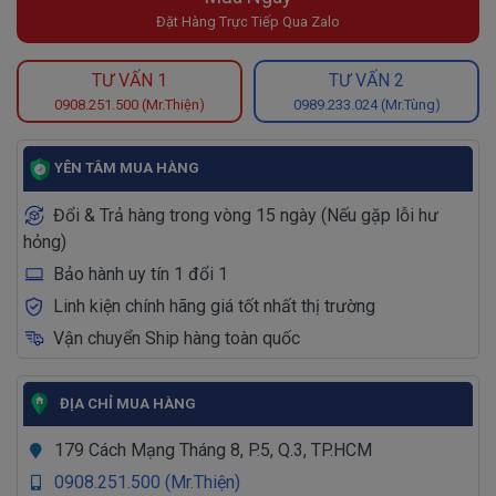
Đặt Hàng Trực Tiếp Qua Zalo
TƯ VẤN 1
TƯ VẤN 2
0908.251.500 (Mr.Thiện)
0989.233.024 (Mr.Tùng)
YÊN TÂM MUA HÀNG
Đổi & Trả hàng trong vòng 15 ngày (Nếu gặp lỗi hư
hỏng)
Bảo hành uy tín 1 đổi 1
Linh kiện chính hãng giá tốt nhất thị trường
Vận chuyển Ship hàng toàn quốc
ĐỊA CHỈ MUA HÀNG
179 Cách Mạng Tháng 8, P.5, Q.3, TP.HCM
0908.251.500 (Mr.Thiện)