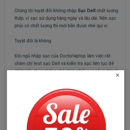
Chúng tôi tuyệt đối không nhập
Sạc Dell
chất lượng
thấp, vì sạc sử dụng hàng ngày và lâu dài. Nên sạc
phải có chất lượng thì mới bền được nhé quí vị.
Tuyệt đối là không.
Đội ngũ nhập sạc của Doctorlaptop làm việc rất
chăm chỉ test sạc Dell và kiểm tra sạc liên tục để
chỉ tuyển chọn những nhà phân phối sạc có uy tín và
×
chuyên sản xuất sạc chất lượng tốt.
Sạc Dell Inspiron 7779
Những hư hỏng thường gặp
Sạc Dell Inspiron 7779 bị hư làm sao chúng ta