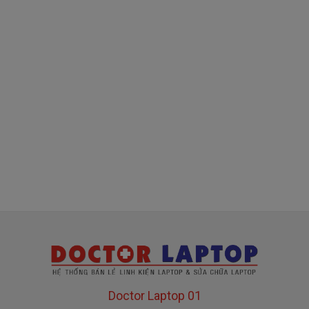
( sạc chính hãng này là hàng xách tay
về nhé )
Mua sạc dell ở đâu tại tphcm
Tai tphcm nếu sạc dell của các bạn bị hư, các
bạn có thể đến Doctorlaptop Tại Tphcm để mua.
- Shop có đội người kiểm tra và thay miễn phí
cho các bạn nhé.
Bạn chưa biết
sạc Laptop
này có phù hợp với máy
của mình hay không?
Bạn chưa biết máy Dell của mình là dòng Latitude ,
Inspiron, Vostro hay Precision?
Doctor Laptop 01