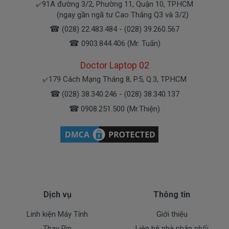
91A đường 3/2, Phường 11, Quận 10, TP.HCM
✔️
Bạn yên tâm nhé.
(ngay gần ngã tư Cao Thắng Q3 và 3/2)
☎
(028) 22.483.484 - (028) 39.260.567
Bạn có thể gọi Zalo cho shop tai số 0908251500.
☎
0903.844.406 (Mr. Tuấn)
À mà thỉnh thoảng shop bận máy một chút, cứ nhắn
tin để chút Doctolapgọi lại cho bạn nhé.
Doctor Laptop 02
179 Cách Mạng Tháng 8, P.5, Q.3, TP.HCM
✔️
Sạc Dell Được Bảo hành ra sao
☎
(028) 38.340.246 - (028) 38.340.137
☎
0908.251.500 (Mr.Thiện)
Chế độ bảo hành cho sạc máy xách tay Dell
* 1 đổi 1 trong thời gian bảo hành với những
điều kiện như sau:
- Trong thời gian sài làm việc nếu
sạc laptop Dell
có
các hư hỏng nào (dung lượng giảm tụt sạc quá
nhiều, sạc Dell độ chai quá 70%) chúng tôi xin được
Dịch vụ
Thông tin
thay mới 100% cho khách trong thời gian bảo hành.
Linh kiện Máy Tính
Giới thiệu
* Các trường hợp không được bảo hành:
Thay Pin
Liên hệ nhà phân phối