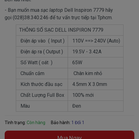
- Bạn muốn mua
sạc laptop
Dell Inspiron 7779 hãy
gọi (028)38.340.246 để tư vấn trực tiếp tại Tphcm.
THÔNG SỐ SẠC DELL INSPIRON 7779
Điện áp vào ( Input )
110V ==> 240V (Auto)
Điện áp ra ( Output )
19.5V - 3.42A
Số Watt ( oát )
65W
Chuẩn cắm
Chân kim nhỏ
Kích thước đầu sạc
4.5mm X 3.0mm
Chất Lượng Full Box
100% mới
Màu
Đen
Tình trạng:
Còn hàng
Bảo hành:
1 Đổi 1
Mua Ngay