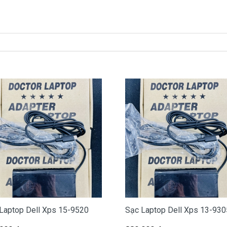
 bạn mua là
380k
xách tay về nhé )
c dell ở đâu tại tphcm
bị hư, các bạn có thể đến Doctorlaptop Tại Tphcm để mua.
 miễn phí cho các bạn nhé.
 máy của mình hay không?
g Latitude , Inspiron, Vostro hay Precision?
Laptop Dell Xps 15-9520
Sạc Laptop Dell Xps 13-930