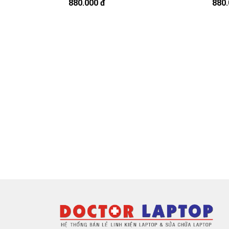
880.000 đ
880.
Bạn có thể gọi Zalo cho shop tai số 0
À mà thỉnh thoảng shop bận máy một chú
Sạc Del
Chế độ bảo hành cho sạc máy xách t
* 1 đổi 1 trong thời gian bảo hành v
- Trong thời gian sài làm việc nếu sạc
nhiều, sạc Dell độ chai quá 70%) chúng
hành.
* Các trường hợp không được bảo h
- sạc Dell bị rơi vỡ không còn nguyên 
- sạc Dell bị ngập nước.
- Tem niêm phong dán trên sạc bị rách 
- Tem bảo hành không còn nguyên vẹn