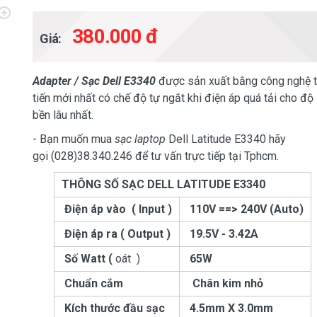
380.000 đ
Giá:
Adapter / Sạc Dell E3340
được sản xuất bằng công nghệ t
tiến mới nhất có chế độ tự ngắt khi điện áp quá tải cho độ
bền lâu nhất.
- Bạn muốn mua
sạc laptop
Dell Latitude E3340 hãy
gọi (028)38.340.246 để tư vấn trực tiếp tại Tphcm.
THÔNG SỐ SẠC DELL LATITUDE E3340
Điện áp vào ( Input )
110V ==> 240V (Auto)
Điện áp ra ( Output )
19.5V - 3.42A
Số Watt (
oát )
65W
Chuẩn cắm
Chân kim nhỏ
Kích thước đầu sạc
4.5mm X 3.0mm