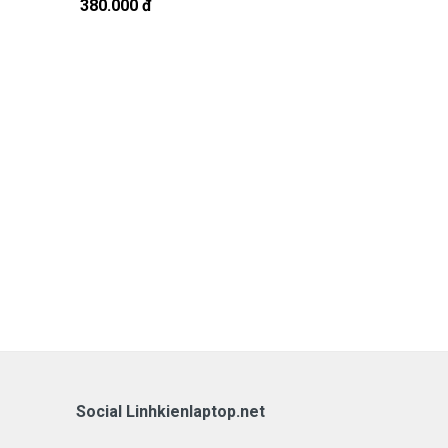
380.000 đ
380.000 đ
Social Linhkienlaptop.net