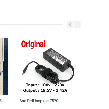
5
Sạc Dell Inspiron 7570
Sạc Dell Ins