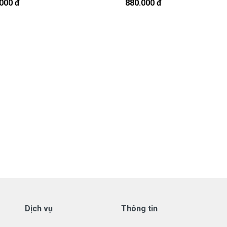
000 đ
880.000 đ
908251500.
t, cứ nhắn tin để chút Doctolapgọi lại cho bạn nhé.
l Được Bảo hành ra sao
ay Dell
ới những điều kiện như sau:
 laptop Dell có các hư hỏng nào (dung lượng giảm tụt sạc quá
 tôi xin được thay mới 100% cho khách trong thời gian bảo
ành:
dạng.
hay có dấu hiệu tẩy xóa
Dịch vụ
Thông tin
.