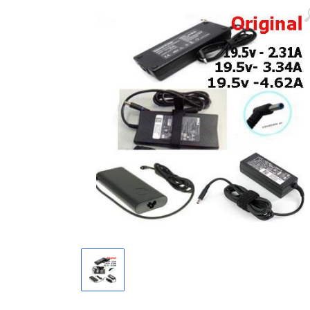
Màn hình laptop
Ổ cứng SSD laptop
Ram Máy Tính
Dịch vụ thay pin Surface chính
hãng, uy tín tại tphcm
Thay sạc Surface Pro
Thay màn hình Surface Pro
Quạt Laptop