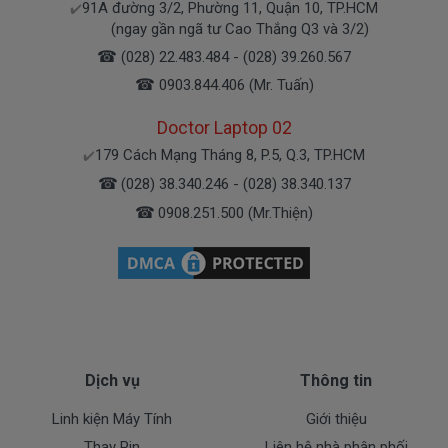
91A đường 3/2, Phường 11, Quận 10, TP.HCM
✔️
(ngay gần ngã tư Cao Thắng Q3 và 3/2)
Bạn yên tâm nhé.
☎
(028) 22.483.484 - (028) 39.260.567
☎
0903.844.406 (Mr. Tuấn)
Bạn có thể gọi Zalo cho shop tai số 0908251500.
À mà thỉnh thoảng shop bận máy một chút, cứ nhắn
Doctor Laptop 02
tin để chút Doctolapgọi lại cho bạn nhé.
179 Cách Mạng Tháng 8, P.5, Q.3, TP.HCM
✔️
☎
(028) 38.340.246 - (028) 38.340.137
Sạc Dell Được Bảo hành ra sao
☎
0908.251.500 (Mr.Thiện)
Chế độ bảo hành cho sạc máy xách tay Dell
* 1 đổi 1 trong thời gian bảo hành với những
điều kiện như sau:
- Trong thời gian sài làm việc nếu
sạc laptop Dell
có
các hư hỏng nào (dung lượng giảm tụt sạc quá
Dịch vụ
Thông tin
nhiều, sạc Dell độ chai quá 70%) chúng tôi xin được
Linh kiện Máy Tính
Giới thiệu
thay mới 100% cho khách trong thời gian bảo hành.
Thay Pin
Liên hệ nhà phân phối