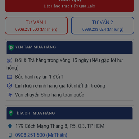
Đặt Hàng Trực Tiếp Qua Zalo
TƯ VẤN 1
TƯ VẤN 2
0908.251.500 (Mr.Thiện)
0989.233.024 (Mr.Tùng)
YÊN TÂM MUA HÀNG
Đổi & Trả hàng trong vòng 15 ngày (Nếu gặp lỗi hư
hỏng)
Bảo hành uy tín 1 đổi 1
Linh kiện chính hãng giá tốt nhất thị trường
Vận chuyển Ship hàng toàn quốc
ĐỊA CHỈ MUA HÀNG
179 Cách Mạng Tháng 8, P.5, Q.3, TP.HCM
0908.251.500 (Mr.Thiện)