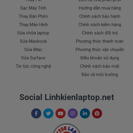
Sạc Máy Tính
Hướng dẫn mua hàng
* Các trường hợp không được bảo hành:
- sạc Dell bị rơi vỡ không còn nguyên dạng.
Thay Bàn Phím
Chính sách bảo hành
- sạc Dell bị ngập nước.
Thay Màn Hình
Chính sách kiểm hàng
- Tem niêm phong dán trên sạc bị rách hay có dấu
Sửa chữa laptop
Chính sách đổi trả
hiệu tẩy xóa
Sửa Macbook
Phương thức thanh toán
- Tem bảo hành không còn nguyên vẹn.
Sửa iMac
Phương thức vận chuyển
Thanh toán
Sửa Surface
Điều khoản sử dụng
Tin tức công nghệ
Chính sách bảo mật
Bảo vệ môi trường
1. Thanh toán trực tiếp tại văn phòng Cty
DOCTORLAPTOP TẠI TP.HCM
Social Linhkienlaptop.net
2. Thanh toán chuyển khoản qua ngân hàng
+ Tên ngân hàng : Ngân hàng Ngoại Thương Việt
Nam Vietcombank
Vietcombank (CN Sài Gòn )
Chủ tài khoản : Trần Thiện