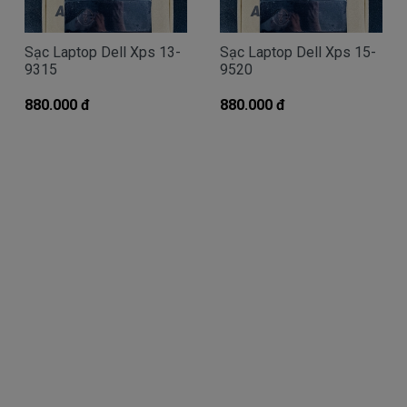
Giá Sạc dell chính hãng mua là bao
Sạc Laptop Dell Xps 13-
Sạc Laptop Dell Xps 15-
nhiêu
9315
9520
Trên thị trường thì có nhiều loại sạc cho máy
880.000 đ
880.000 đ
tính dell thượng vàng hạ cám chất lượng bèo béo
beo giá thật rẻ củng có. Có nơi bán giá trên trời giá
cao ngất ngưỡng củng có.
Riêng Shop
Linhkienlaptop.net
chỉ có đúng 2
loại thôi nhé.
Sạc Dell
Latitude
Oem sạc thay thế
Giá
Call
bán là
( sạc Oem sạc thay thế của hãng thứ
3 sàn xuất nhé )
sạc
Dell
Latitude chính hãng Giá bạn mua