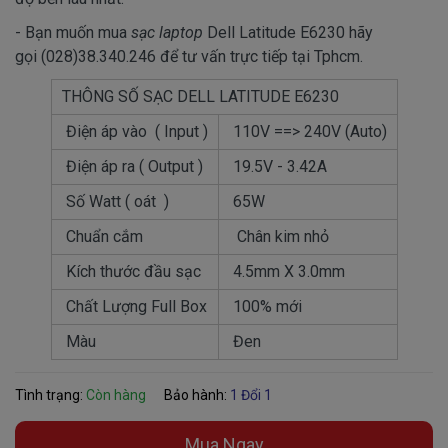
- Bạn muốn mua
sạc laptop
Dell Latitude E6230 hãy
gọi (028)38.340.246 để tư vấn trực tiếp tại Tphcm.
THÔNG SỐ SẠC DELL LATITUDE E6230
Điện áp vào ( Input )
110V ==> 240V (Auto)
Điện áp ra ( Output )
19.5V - 3.42A
Số Watt ( oát )
65W
Chuẩn cắm
Chân kim nhỏ
Kích thước đầu sạc
4.5mm X 3.0mm
Chất Lượng Full Box
100% mới
Màu
Đen
Tình trạng:
Còn hàng
Bảo hành:
1 Đổi 1
Mua Ngay