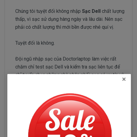
Chúng tôi tuyệt đối không nhập
Sạc Dell
chất lượng
thấp, vì sạc sử dụng hàng ngày và lâu dài. Nên sạc
phải có chất lượng thì mới bền được nhé quí vị.
Tuyệt đối là không.
Đội ngũ nhập sạc của Doctorlaptop làm việc rất
chăm chỉ test sạc Dell và kiểm tra sạc liên tục để
chỉ tuyển chọn những nhà phân phối sạc có uy tín và
×
chuyên sản xuất sạc chất lượng tốt.
Sạc Dell Latitude E6230
Những hư hỏng thường gặp
Sạc Dell Latitude E6230 bị hư làm sao chúng