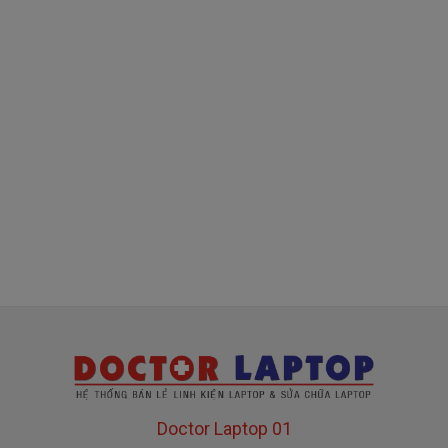
380k
là
( sạc chính hãng này là hàng xách tay
về nhé )
Mua sạc dell ở đâu tại tphcm
Tai tphcm nếu sạc dell của các bạn bị hư, các
bạn có thể đến Doctorlaptop Tại Tphcm để mua.
- Shop có đội người kiểm tra và thay miễn phí
cho các bạn nhé.
Bạn chưa biết
sạc Laptop
này có phù hợp với máy
của mình hay không?
Bạn chưa biết máy Dell của mình là dòng Latitude ,
Doctor Laptop 01
Inspiron, Vostro hay Precision?