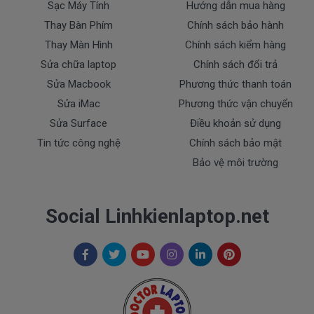
Sạc Máy Tính
Hướng dẫn mua hàng
- Tem niêm phong dán trên sạc bị rách hay có dấu
Thay Bàn Phím
Chính sách bảo hành
hiệu tẩy xóa
Thay Màn Hình
Chính sách kiểm hàng
- Tem bảo hành không còn nguyên vẹn.
Sửa chữa laptop
Chính sách đổi trả
Thanh toán
Sửa Macbook
Phương thức thanh toán
Sửa iMac
Phương thức vận chuyển
1. Thanh toán trực tiếp tại văn phòng Cty
Sửa Surface
Điều khoản sử dụng
DOCTORLAPTOP TẠI TP.HCM
Tin tức công nghệ
Chính sách bảo mật
Bảo vệ môi trường
2. Thanh toán chuyển khoản qua ngân hàng
+ Tên ngân hàng : Ngân hàng Ngoại Thương Việt
Nam Vietcombank
Social Linhkienlaptop.net
Vietcombank (CN Sài Gòn )
Chủ tài khoản : Trần Thiện
Số Tài Khoản : 0071001848675
+ Tên ngân hàng : Ngân hàng Sacombank, TPHCM