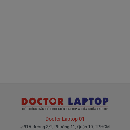
về nhé )
Mua sạc HP ở đâu tại Tphcm
Tai Tphcm nếu sạc HP của các bạn bị hư, các
bạn có thể đến Doctorlaptop Tại Tphcm để mua.
- Shop có đội người kiểm tra và thay miễn phí
cho các bạn nhé.
Bạn chưa biết
sạc Laptop
này có phù hợp với máy
của mình hay không?
Bạn chưa biết máy HP của mình là dòng nào?
Bạn yên tâm nhé.
Doctor Laptop 01
91A đường 3/2, Phường 11, Quận 10, TP.HCM
✔️