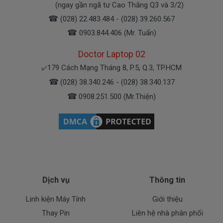
Bạn có thể gọi Zalo cho shop tai số 0908251500.
(ngay gần ngã tư Cao Thắng Q3 và 3/2)
À mà thỉnh thoảng shop bận máy một chút, cứ nhắn
☎
(028) 22.483.484 - (028) 39.260.567
tin để chút shop gọi lại cho bạn nhé.
☎
0903.844.406 (Mr. Tuấn)
Doctor Laptop 02
Sạc HP Được Bảo hành ra sao
179 Cách Mạng Tháng 8, P.5, Q.3, TP.HCM
✔️
☎
(028) 38.340.246 - (028) 38.340.137
Chế độ bảo hành cho sạc máy xách tay HP
☎
0908.251.500 (Mr.Thiện)
* 1 đổi 1 trong thời gian bảo hành với những
điều kiện như sau:
- Trong thời gian xài làm việc nếu
sạc laptop HP
có
các hư hỏng nào (dung lượng giảm tụt sạc quá
nhiều, sạc HP độ chai quá 70%) chúng tôi xin được
thay mới 100% cho khách trong thời gian bảo hành.
Dịch vụ
Thông tin
* Các trường hợp không được bảo hành:
Linh kiện Máy Tính
Giới thiệu
- Sạc HP bị rơi vỡ không còn nguyên dạng.
Thay Pin
Liên hệ nhà phân phối
- Sạc HP bị ngập nước.