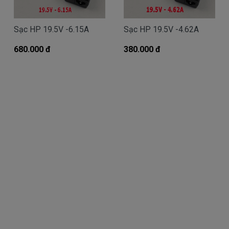
Giá Sạc HP chính hãng mua là bao
Sạc HP 19.5V -6.15A
Sạc HP 19.5V -4.62A
nhiêu
680.000 đ
Trên thị trường thì có nhiều loại sạc cho máy
380.000 đ
tính HP thượng vàng hạ cám chất lượng bèo béo
beo giá thật rẻ cũng có. Có nơi bán giá trên trời, giá
cao ngất ngưỡng cũng có.
Riêng Shop
Linhkienlaptop.net
chỉ có đúng 2
loại thôi nhé.
Sạc HP
Oem sạc thay thế
Giá bán là
Call
( sạc Oem sạc thay thế của hãng thứ
3 sản xuất nhé )
sạc
HP
chính hãng Giá bạn mua là
290k
( sạc chính hãng này là hàng xách tay