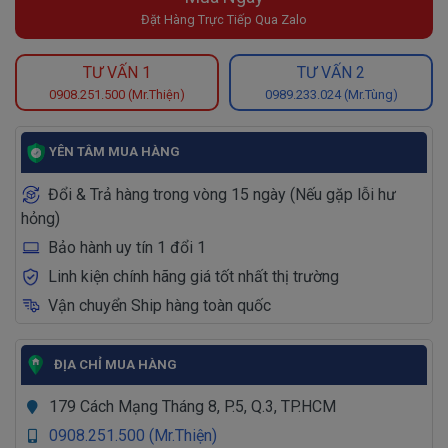
Đặt Hàng Trực Tiếp Qua Zalo
TƯ VẤN 1
TƯ VẤN 2
0908.251.500 (Mr.Thiện)
0989.233.024 (Mr.Tùng)
YÊN TÂM MUA HÀNG
Đổi & Trả hàng trong vòng 15 ngày (Nếu gặp lỗi hư
hỏng)
Bảo hành uy tín 1 đổi 1
Linh kiện chính hãng giá tốt nhất thị trường
Vận chuyển Ship hàng toàn quốc
ĐỊA CHỈ MUA HÀNG
179 Cách Mạng Tháng 8, P.5, Q.3, TP.HCM
0908.251.500 (Mr.Thiện)