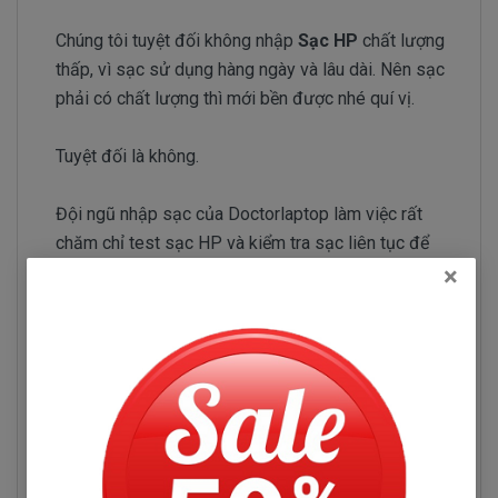
Chúng tôi tuyệt đối không nhập
Sạc HP
chất lượng
thấp, vì sạc sử dụng hàng ngày và lâu dài. Nên sạc
phải có chất lượng thì mới bền được nhé quí vị.
Tuyệt đối là không.
Đội ngũ nhập sạc của Doctorlaptop làm việc rất
chăm chỉ test sạc HP và kiểm tra sạc liên tục để
chỉ tuyển chọn những nhà phân phối sạc có uy tín và
×
chuyên sản xuất sạc chất lượng tốt.
Sạc HP 4520
Những hư hỏng thường gặp
Sạc HP 4520 bị hư làm sao chúng ta nhận