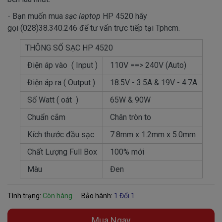
- Bạn muốn mua
sạc laptop
HP 4520 hãy
gọi (028)38.340.246 để tư vấn trực tiếp tại Tphcm.
THÔNG SỐ SẠC HP 4520
Điện áp vào ( Input )
110V ==> 240V (Auto)
Điện áp ra ( Output )
18.5V - 3.5A & 19V - 4.7A
Số Watt ( oát )
65W & 90W
Chuẩn cắm
Chân tròn to
Kích thước đầu sạc
7.8mm x 1.2mm x 5.0mm
Chất Lượng Full Box
100% mới
Màu
Đen
Tình trạng:
Còn hàng
Bảo hành:
1 Đổi 1
Mua Ngay