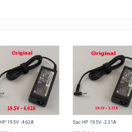
à
290k
xách tay về nhé )
ạc HP ở đâu tại Tphcm
 hư, các bạn có thể đến Doctorlaptop Tại Tphcm để mua.
 miễn phí cho các bạn nhé.
ợp với máy của mình hay không?
g nào?
HP 19.5V -4.62A
Sạc HP 19.5V -2.31A
908251500.