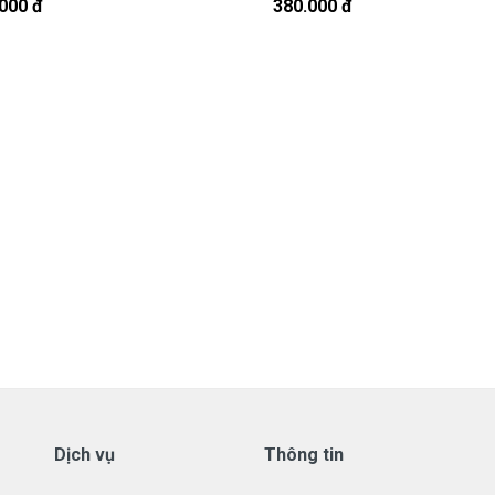
t, cứ nhắn tin để chút shop gọi lại cho bạn nhé.
000 đ
380.000 đ
 Được Bảo hành ra sao
tay HP
ới những điều kiện như sau:
aptop HP
có các hư hỏng nào (dung lượng giảm tụt sạc quá
tôi xin được thay mới 100% cho khách trong thời gian bảo
ành:
ạng.
hay có dấu hiệu tẩy xóa
.
Dịch vụ
Thông tin