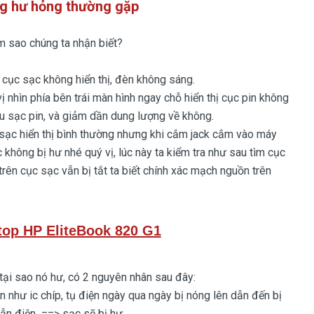
g hư hỏng thường gặp
sao chúng ta nhận biết?
cục sạc không hiển thị, đèn không sáng.
hìn phía bên trái màn hình ngay chỗ hiển thị cục pin không
iệu sạc pin, và giảm dần dung lượng về không.
c hiển thị bình thường nhưng khi cắm jack cắm vào máy
c không bị hư nhé quý vị, lúc này ta kiểm tra như sau tìm cục
ên cục sạc vẫn bị tắt ta biết chính xác mạch nguồn trên
top HP EliteBook 820 G1
tại sao nó hư, có 2 nguyên nhân sau đây:
hư ic chíp, tụ điện ngày qua ngày bị nóng lên dẫn đến bị
dẫn điện ==> sạc sẽ bị hư