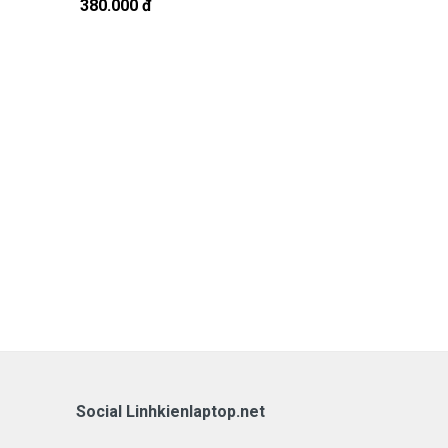
380.000 đ
290.000 đ
Social Linhkienlaptop.net