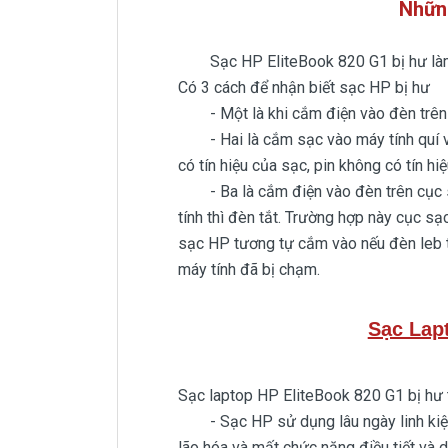
Nhữn
Sạc HP EliteBook 820 G1 bị hư làm 
Có 3 cách để nhận biết sạc HP bị hư
- Một là khi cắm điện vào đèn trên 
- Hai là cắm sạc vào máy tính quí vị n
có tín hiệu của sạc, pin không có tín h
- Ba là cắm điện vào đèn trên cục sạ
tính thì đèn tắt. Trường hợp này cục sạ
sạc HP tương tự cắm vào nếu đèn leb tr
máy tính đã bị chạm.
Sạc Lap
Sạc laptop HP EliteBook 820 G1 bị hư 
- Sạc HP sử dụng lâu ngày linh kiện n
lão hóa và mất chức năng điều tiết và 