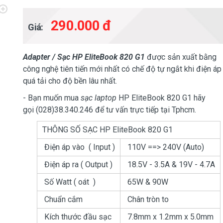
290.000 đ
Giá:
Adapter / Sạc HP EliteBook 820 G1
được sản xuất bằng
công nghệ tiên tiến mới nhất có chế độ tự ngắt khi điện áp
quá tải cho độ bền lâu nhất.
- Bạn muốn mua
sạc laptop
HP EliteBook 820 G1 hãy
gọi (028)38.340.246 để tư vấn trực tiếp tại Tphcm.
THÔNG SỐ SẠC HP EliteBook 820 G1
Điện áp vào ( Input )
110V ==> 240V (Auto)
Điện áp ra ( Output )
18.5V - 3.5A & 19V - 4.7A
Số Watt ( oát )
65W & 90W
Chuẩn cắm
Chân tròn to
Kích thước đầu sạc
7.8mm x 1.2mm x 5.0mm