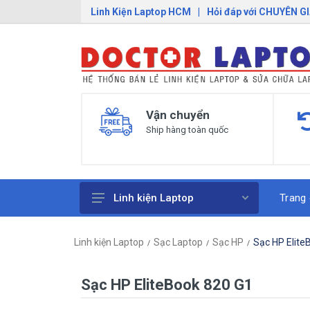
Linh Kiện Laptop HCM
|
Hỏi đáp với CHUYÊN G
Vận chuyển
Ship hàng toàn quốc
Trang
Linh kiện Laptop
Pin Laptop
Linh kiện Laptop
Sạc Laptop
Sạc HP
Sạc HP Elite
Sạc Laptop
Bàn Phím Laptop
Sạc HP EliteBook 820 G1
Linh Kiện Macbook