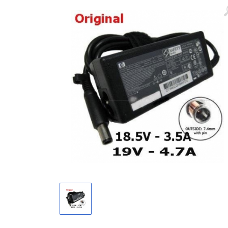
Màn hình laptop
Ổ cứng SSD laptop
Ram Máy Tính
Dịch vụ thay pin Surface chính
hãng, uy tín tại tphcm
Thay sạc Surface Pro
Thay màn hình Surface Pro
Quạt Laptop