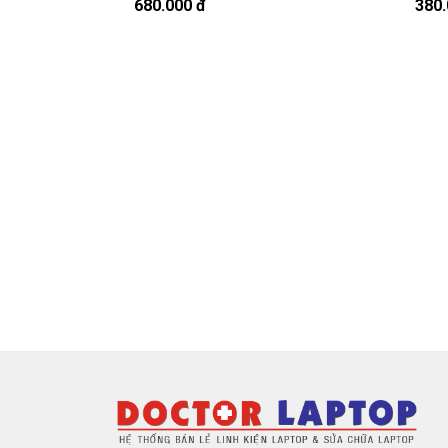
À mà thỉnh thoảng shop bận máy một chú
680.000 đ
380.
Sạc HP
Chế độ bảo hành cho sạc máy xách 
* 1 đổi 1 trong thời gian bảo hành v
- Trong thời gian xài làm việc nếu
sạc l
nhiều, sạc HP độ chai quá 70%) chúng 
hành.
* Các trường hợp không được bảo h
- Sạc HP bị rơi vỡ không còn nguyên d
- Sạc HP bị ngập nước.
- Tem niêm phong dán trên sạc bị rách 
- Tem bảo hành không còn nguyên vẹn
Thanh toán