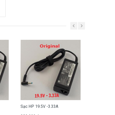
Sạc HP 19.5V -3.33A
Sạc HP 19V 