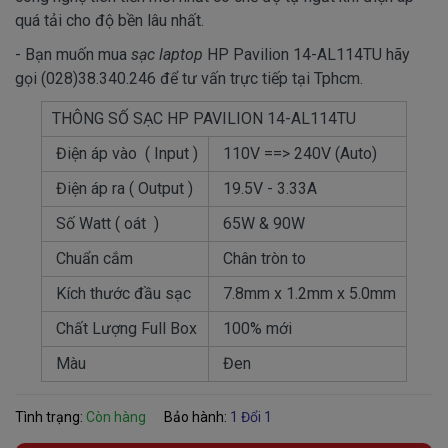
quá tải cho độ bền lâu nhất.
- Bạn muốn mua
sạc laptop
HP Pavilion 14-AL114TU hãy
gọi (028)38.340.246 để tư vấn trực tiếp tại Tphcm.
THÔNG SỐ SẠC HP PAVILION 14-AL114TU
Điện áp vào ( Input )
110V ==> 240V (Auto)
Điện áp ra ( Output )
19.5V - 3.33A
Số Watt ( oát )
65W & 90W
Chuẩn cắm
Chân tròn to
Kích thước đầu sạc
7.8mm x 1.2mm x 5.0mm
Chất Lượng Full Box
100% mới
Màu
Đen
Tình trạng:
Còn hàng
Bảo hành:
1 Đổi 1