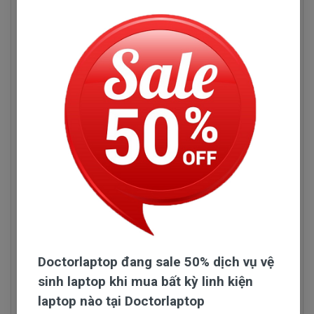
Asus, Dell, Acer, Hp, Lenovo, Toshiba, Sony vaio.
Chúng tôi tuyệt đối không nhập
Sạc HP
chất lượng
thấp, vì sạc sử dụng hàng ngày và lâu dài. Nên sạc
phải có chất lượng thì mới bền được nhé quí vị.
Tuyệt đối là không.
Đội ngũ nhập sạc của Doctorlaptop làm việc rất
chăm chỉ test sạc HP và kiểm tra sạc liên tục để
chỉ tuyển chọn những nhà phân phối sạc có uy tín và
chuyên sản xuất sạc chất lượng tốt.
Sạc HP Pavilion 14-AL114TU
Doctorlaptop đang sale 50% dịch vụ vệ
Những hư hỏng thường gặp
sinh laptop khi mua bất kỳ linh kiện
laptop nào tại Doctorlaptop
Sạc HP Pavilion 14-AL114TU bị hư làm sao