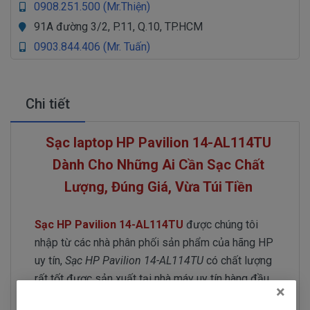
0908.251.500 (Mr.Thiện)
91A đường 3/2, P.11, Q.10, TP.HCM
0903.844.406 (Mr. Tuấn)
Chi tiết
Sạc laptop HP Pavilion 14-AL114TU
Dành Cho Những Ai Cần Sạc Chất
Lượng, Đúng Giá, Vừa Túi Tiền
Sạc HP Pavilion 14-AL114TU
được chúng tôi
nhập từ các nhà phân phối sản phẩm của hãng HP
uy tín,
Sạc HP Pavilion 14-AL114TU
có chất lượng
rất tốt được sản xuất tại nhà máy uy tín hàng đầu
×
thế giới chuyên gia công sản xuất sạc cho các hãng