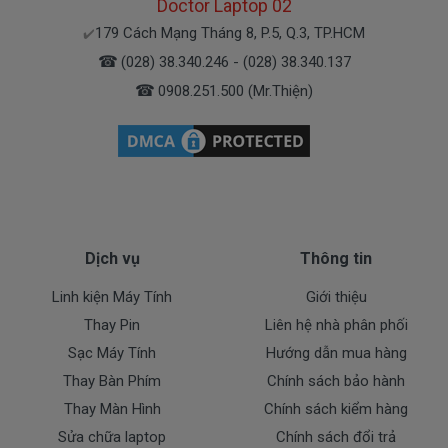
Doctor Laptop 02
( sạc chính hãng này là hàng xách tay
179 Cách Mạng Tháng 8, P.5, Q.3, TP.HCM
✔️
về nhé )
☎
(028) 38.340.246 - (028) 38.340.137
☎
0908.251.500 (Mr.Thiện)
Mua sạc HP ở đâu tại Tphcm
Tai Tphcm nếu sạc HP của các bạn bị hư, các
bạn có thể đến Doctorlaptop Tại Tphcm để mua.
- Shop có đội người kiểm tra và thay miễn phí
cho các bạn nhé.
Dịch vụ
Thông tin
Bạn chưa biết
sạc Laptop
này có phù hợp với máy
Linh kiện Máy Tính
Giới thiệu
của mình hay không?
Thay Pin
Liên hệ nhà phân phối
Sạc Máy Tính
Hướng dẫn mua hàng
Bạn chưa biết máy HP của mình là dòng nào?
Thay Bàn Phím
Chính sách bảo hành
Thay Màn Hình
Chính sách kiểm hàng
Bạn yên tâm nhé.
Sửa chữa laptop
Chính sách đổi trả