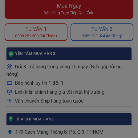
Mua Ngay
Đặt Hàng Trực Tiếp Qua Zalo
TƯ VẤN 1
TƯ VẤN 2
0908.251.500 (Mr.Thiện)
0989.233.024 (Mr.Tùng)
YÊN TÂM MUA HÀNG
Đổi & Trả hàng trong vòng 15 ngày (Nếu gặp lỗi hư
hỏng)
Bảo hành uy tín 1 đổi 1
Linh kiện chính hãng giá tốt nhất thị trường
Vận chuyển Ship hàng toàn quốc
ĐỊA CHỈ MUA HÀNG
179 Cách Mạng Tháng 8, P.5, Q.3, TP.HCM