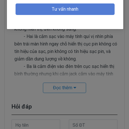
chúng ta nhận biết?
Tư vấn nhanh
Có 3 cách để nhận biết sạc HP bị hư
- Một là khi cắm điện vào đèn trên cục sạc
không hiển thị, đèn không sáng.
- Hai là cắm sạc vào máy tính quí vị nhìn phía
bên trái màn hình ngay chỗ hiển thị cục pin không có
tín hiệu của sạc, pin không có tín hiệu sạc pin, và
giảm dần dung lượng về không.
- Ba là cắm điện vào đèn trên cục sạc hiển thị
bình thường nhưng khi cắm jack cắm vào máy tính
thì đèn tắt. Trường hợp này cục sạc không bị hư nhé
Đọc thêm
quý vị, lúc này ta kiểm tra như sau tìm cục sạc HP
tương tự cắm vào nếu đèn leb trên cục sạc vẫn bị
tắt ta biết chính xác mạch nguồn trên máy tính đã bị
Hỏi đáp
chạm.
Sạc Laptop HP Pavilion 14-AL114TU