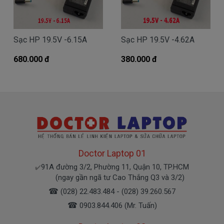
Giá Sạc HP chính hãng mua là bao
Sạc HP 19.5V -6.15A
Sạc HP 19.5V -4.62A
nhiêu
680.000 đ
Trên thị trường thì có nhiều loại sạc cho máy
380.000 đ
tính HP thượng vàng hạ cám chất lượng bèo béo
beo giá thật rẻ cũng có. Có nơi bán giá trên trời, giá
cao ngất ngưỡng cũng có.
Riêng Shop
Linhkienlaptop.net
chỉ có đúng 2
loại thôi nhé.
Sạc HP
Oem sạc thay thế
Giá bán là
Call
Doctor Laptop 01
91A đường 3/2, Phường 11, Quận 10, TP.HCM
✔️
( sạc Oem sạc thay thế của hãng thứ
(ngay gần ngã tư Cao Thắng Q3 và 3/2)
3 sản xuất nhé )
☎
(028) 22.483.484 - (028) 39.260.567
☎
0903.844.406 (Mr. Tuấn)
sạc
HP
chính hãng Giá bạn mua là
380k