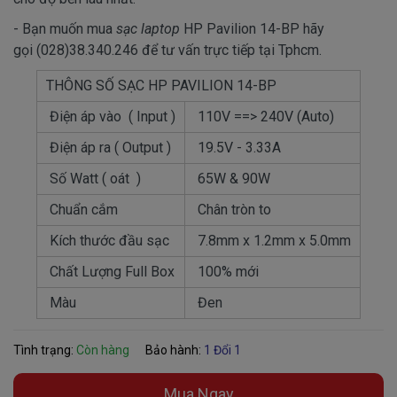
- Bạn muốn mua
sạc laptop
HP Pavilion 14-BP hãy
gọi (028)38.340.246 để tư vấn trực tiếp tại Tphcm.
THÔNG SỐ SẠC HP PAVILION 14-BP
Điện áp vào ( Input )
110V ==> 240V (Auto)
Điện áp ra ( Output )
19.5V - 3.33A
Số Watt ( oát )
65W & 90W
Chuẩn cắm
Chân tròn to
Kích thước đầu sạc
7.8mm x 1.2mm x 5.0mm
Chất Lượng Full Box
100% mới
Màu
Đen
Tình trạng:
Còn hàng
Bảo hành:
1 Đổi 1
Mua Ngay