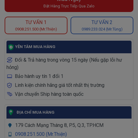
Đặt Hàng Trực Tiếp Qua Zalo
TƯ VẤN 1
TƯ VẤN 2
0908.251.500 (Mr.Thiện)
0989.233.024 (Mr.Tùng)
YÊN TÂM MUA HÀNG
Đổi & Trả hàng trong vòng 15 ngày (Nếu gặp lỗi hư
hỏng)
Bảo hành uy tín 1 đổi 1
Linh kiện chính hãng giá tốt nhất thị trường
Vận chuyển Ship hàng toàn quốc
ĐỊA CHỈ MUA HÀNG
179 Cách Mạng Tháng 8, P.5, Q.3, TP.HCM
0908.251.500 (Mr.Thiện)