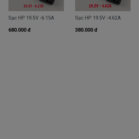
Giá Sạc HP chính hãng mua là bao
Sạc HP 19.5V -6.15A
Sạc HP 19.5V -4.62A
nhiêu
680.000 đ
Trên thị trường thì có nhiều loại sạc cho máy
380.000 đ
tính HP thượng vàng hạ cám chất lượng bèo béo
beo giá thật rẻ cũng có. Có nơi bán giá trên trời, giá
cao ngất ngưỡng cũng có.
Riêng Shop
Linhkienlaptop.net
chỉ có đúng 2
loại thôi nhé.
Sạc HP
Oem sạc thay thế
Giá bán là
Call
( sạc Oem sạc thay thế của hãng thứ
3 sản xuất nhé )
sạc
HP
chính hãng Giá bạn mua là
380k
( sạc chính hãng này là hàng xách tay