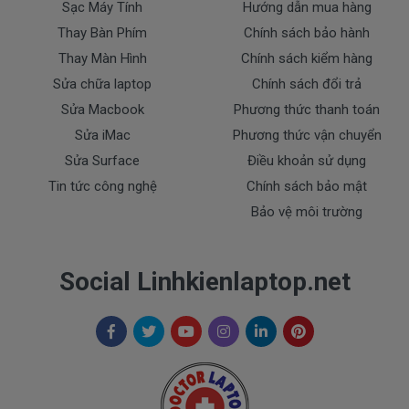
Sạc Máy Tính
Hướng dẫn mua hàng
- Tem niêm phong dán trên sạc bị rách hay có dấu
Thay Bàn Phím
Chính sách bảo hành
hiệu tẩy xóa
Thay Màn Hình
Chính sách kiểm hàng
- Tem bảo hành không còn nguyên vẹn.
Sửa chữa laptop
Chính sách đổi trả
Thanh toán
Sửa Macbook
Phương thức thanh toán
Sửa iMac
Phương thức vận chuyển
1. Thanh toán trực tiếp tại văn phòng Cty
Sửa Surface
Điều khoản sử dụng
DOCTORLAPTOP TẠI TP.HCM
Tin tức công nghệ
Chính sách bảo mật
Bảo vệ môi trường
2. Thanh toán chuyển khoản qua ngân hàng
+ Tên ngân hàng : Ngân hàng Ngoại Thương Việt
Nam Vietcombank
Social Linhkienlaptop.net
Vietcombank (CN Sài Gòn )
Chủ tài khoản : Trần Thiện
Số Tài Khoản : 0071001848675
+ Tên ngân hàng : Ngân hàng Sacombank, TPHCM