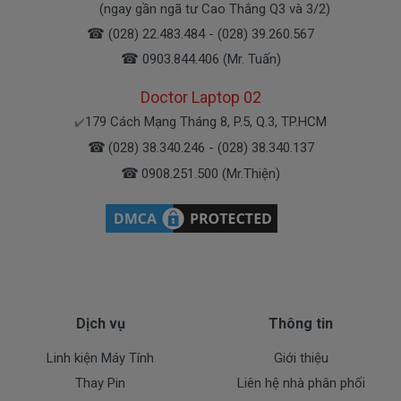
Bạn có thể gọi Zalo cho shop tai số 0908251500.
(ngay gần ngã tư Cao Thắng Q3 và 3/2)
À mà thỉnh thoảng shop bận máy một chút, cứ nhắn
☎
(028) 22.483.484 - (028) 39.260.567
tin để chút shop gọi lại cho bạn nhé.
☎
0903.844.406 (Mr. Tuấn)
Doctor Laptop 02
Sạc HP Được Bảo hành ra sao
179 Cách Mạng Tháng 8, P.5, Q.3, TP.HCM
✔️
☎
(028) 38.340.246 - (028) 38.340.137
Chế độ bảo hành cho sạc máy xách tay HP
☎
0908.251.500 (Mr.Thiện)
* 1 đổi 1 trong thời gian bảo hành với những
điều kiện như sau:
- Trong thời gian xài làm việc nếu
sạc laptop HP
có
các hư hỏng nào (dung lượng giảm tụt sạc quá
nhiều, sạc HP độ chai quá 70%) chúng tôi xin được
thay mới 100% cho khách trong thời gian bảo hành.
Dịch vụ
Thông tin
* Các trường hợp không được bảo hành:
Linh kiện Máy Tính
Giới thiệu
- Sạc HP bị rơi vỡ không còn nguyên dạng.
Thay Pin
Liên hệ nhà phân phối
- Sạc HP bị ngập nước.