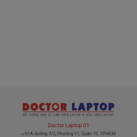
về nhé )
Mua sạc HP ở đâu tại Tphcm
Tai Tphcm nếu sạc HP của các bạn bị hư, các
bạn có thể đến Doctorlaptop Tại Tphcm để mua.
- Shop có đội người kiểm tra và thay miễn phí
cho các bạn nhé.
Bạn chưa biết
sạc Laptop
này có phù hợp với máy
của mình hay không?
Bạn chưa biết máy HP của mình là dòng nào?
Bạn yên tâm nhé.
Doctor Laptop 01
91A đường 3/2, Phường 11, Quận 10, TP.HCM
✔️