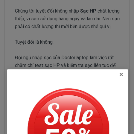
Chúng tôi tuyệt đối không nhập
Sạc HP
chất lượng
thấp, vì sạc sử dụng hàng ngày và lâu dài. Nên sạc
phải có chất lượng thì mới bền được nhé quí vị.
Tuyệt đối là không.
Đội ngũ nhập sạc của Doctorlaptop làm việc rất
chăm chỉ test sạc HP và kiểm tra sạc liên tục để
chỉ tuyển chọn những nhà phân phối sạc có uy tín và
×
chuyên sản xuất sạc chất lượng tốt.
Sạc HP Pavilion 14-BP
Những hư hỏng thường gặp
Sạc HP Pavilion 14-BP bị hư làm sao chúng ta